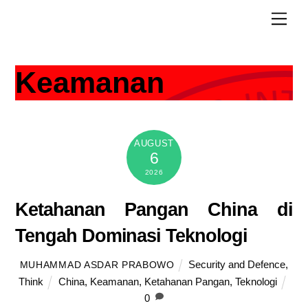
Skip
Men
to
content
Keamanan
AUGUST
6
2026
Ketahanan Pangan China di
Tengah Dominasi Teknologi
Security and Defence
,
MUHAMMAD ASDAR PRABOWO
Think
China
,
Keamanan
,
Ketahanan Pangan
,
Teknologi
0