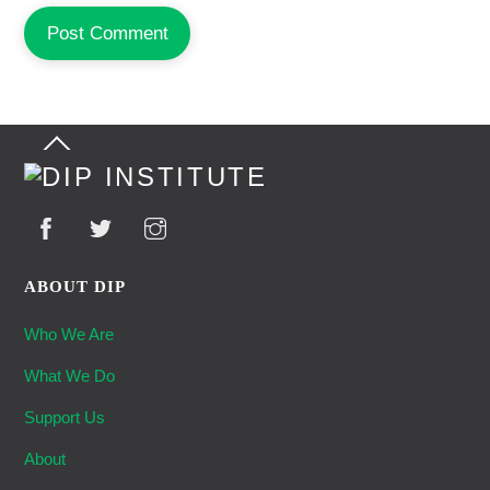
Back
To
Top
ABOUT DIP
Who We Are
What We Do
Support Us
About