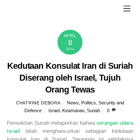
Skip
Men
to
content
APRIL
8
2024
Kedutaan Konsulat Iran di Suriah
Diserang oleh Israel, Tujuh
Orang Tewas
News
,
Politics
,
Security and
CHATRINE DEBORA
Defence
Israel
,
Keamanan
,
Suriah
0
Perwakilan Suriah melaporkan bahwa
serangan udara
Israel
telah menghancurkan sebagian kedutaan
konsulat Iran di Suriah. Serangan ini setidaknya