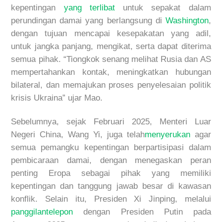
kepentingan
yang
terlibat
untuk
sepakat
dalam
perundinga
n
damai
yang
berlangsung
di
Washington
,
dengan
tujuan
mencapai
kesepakatan
yang
adil
,
untuk
jangka
panjang
,
mengikat
,
serta
dapat
diterima
semua
pihak
.
“
Tiongkok
senang
melihat
Rusia dan AS
mempertahankan
kontak
,
meningkatkan
hubungan
bilateral, dan
memajukan
proses
penyelesaian
politik
krisis
Ukraina
”
ujar
Mao.
Sebelumnya
,
sejak
Februari
2025,
Menteri Luar
Negeri China, Wang Yi,
juga
telah
menyerukan
agar
semua
pemangku
kepentingan
berpartisipasi
dalam
pembicaraan
damai
,
dengan
menegaskan
peran
penting
Eropa
sebagai
pihak
yang
memiliki
kepentingan
dan
tanggung
jawab
besar
di
kawasan
konflik
.
Selain
itu
,
Presiden
Xi Jinping,
melalui
panggilan
telepon
dengan
Presiden
Putin pada