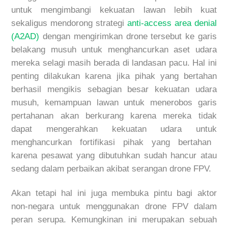
untuk
mengimbangi kekuatan lawan lebih kuat
sekaligus
mendorong strategi
anti-access area denial
(A2AD)
dengan mengirimkan
drone
tersebut ke garis
belakang musuh untuk menghanc
urkan aset udara
mereka selagi masih berada di landasan pacu.
Hal ini
penting dilakukan karena jika pihak yang bertahan
berhasil mengikis sebagian be
sar kekuatan udara
musuh, kemampuan lawan untuk menerobos garis
pertahanan akan berkurang karena
mereka tidak
dapat mengera
hkan kekuatan udara untuk
menghancurkan
fortifikasi pihak yang bertahan
karena pesawat yang dibutuhkan sudah hancur atau
sedang
dalam perbaikan akibat serangan
drone
FPV.
Akan tetapi hal ini juga membuka pintu bagi aktor
non-negara untuk menggunakan
drone
FPV dalam
peran serupa. Kemungkinan ini merupakan sebuah