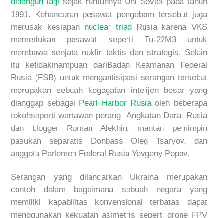
dibangun lagi
sejak runtuhnya Uni Soviet pada tahun
1991.
Kehancuran pesawat pengebom tersebut juga
merusak kesiapan
nuclear triad
Rusia
karena VK
S
memerlukan pesawat seperti Tu-22M3 untuk
membawa
senjata nuklir taktis dan strategis.
Selain
itu
ketidakmampuan dari
Badan Keamanan Federal
Rusia (FSB) untuk mengantisipasi serangan tersebut
merupakan sebuah kegagalan intelijen besar yang
dianggap sebagai
Pearl Harbor Rusi
a
oleh beberapa
tokoh
seperti
wartawan perang Angkatan Darat Rusia
dan blogger Roman Alekhin, mantan p
emimpin
pasukan
separatis
Donbass Oleg Tsaryov, dan
anggota Parlemen Federal
Rusia
Yevgeny Popov.
Serangan yang dilancarkan Ukraina merupakan
contoh dalam
bagaimana sebuah negara yang
memiliki kapabilitas konvensional terbatas dapat
menggunakan
kekuatan asimetris
seperti
drone
FPV