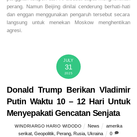
perang
.
Namun
Beijing
dinilai
cenderung
berhati-hati
dan
enggan
menggunakan
pengaruh
tersebut
secara
langsung
untuk
menekan
Moskow
menghentikan
agresi
.
JULY
31
2025
Donald Trump Berikan Vladimir
Putin Waktu 10 – 12 Hari Untuk
Menyepakati Gencatan Senjata
News
amerika
WINDRIARGO HARIO WIDODO
serikat
,
Geopolitik
,
Perang
,
Rusia
,
Ukraina
0