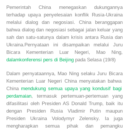
Pemerintah
China
menegaskan
dukungannya
terhadap
upaya
penyelesaian
konflik
Rusia-
Ukraina
melalui
dialog dan
negosiasi
. China
beranggapan
bahwa
dialog dan
negosiasi
sebagai
jalan
keluar
yang
sah
dan
satu-satunya
dalam
krisis
antara
Rusia dan
Ukrain
a
.
Pernyataan
ini
disampaikan
melalui
Juru
Bicara
Kementerian Luar Negeri, Mao Ning,
dalam
konferensi
pers
di Beijing
pada Selasa (19/8)
Dalam
pernyataannya
,
Mao Ning
selaku
Juru
Bicara
Kementerian Luar Negeri China
menyatakan
bahwa
China
m
endukung
semua
upaya
yang
kondusif
bagi
perdamaian
,
termasuk
pertemuan-pertemuan
yang
difasilitasi
oleh
Presiden
AS Donald Trump,
baik
itu
dengan
Presiden
Rusia Vladimir Putin
maupun
Presiden
Ukraina
Volodymyr Zelensk
y.
Ia
juga
m
engharapkan
semua
pihak
dan
pemangku