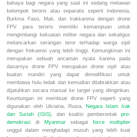
bahaya bagi negara yang saat ini sedang melawan
kelompok teroris atau separatis
seperti Indonesia,
Burkina Faso, Mali, dan Irak
k
arena
dengan
drone
FPV para teroris
memiliki kemampuan untuk
me
ngimbangi kekuatan militer negara dan sekaligus
melancarkan serangan teror terhadap warga sipil
dengan frekuensi yang lebih tinggi.
Kemungkinan ini
merupakan sebuah ancaman
nyata karena pada
dasarnya
drone
FPV merupakan
drone
sipil
atau
buatan mandiri
yang
dapat
dimodifikasi untuk
membawa
hulu ledak
dan kemudian
ditabrakkan
atau
dijatuhkan
secara m
anual ke target yang diinginkan
.
Keuntungan ini membuat
drone
FPV seperti yang
digunakan oleh Ukraina, Rusia,
Negara Islam Irak
dan Suriah (ISIS)
,
dan koalisi pemberontak
pro-
demokrasi
di
Myanmar
sebagai
force multiplier
unggul
dalam menghadapi
musuh yang lebih kuat