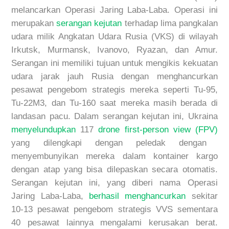
melancarkan
Operasi Jaring Laba-Laba. Operasi ini
merupakan
serangan kejutan
terhadap lima pangkalan
udar
a milik Angkatan Udara Rusia (VK
S) di wilayah
Irkutsk, Murmansk, Ivanovo, Ryazan, dan Amur.
Serangan ini
memiliki tujuan
untuk mengikis kekuatan
udara
jarak jauh Rusia
dengan menghancurkan
pesawat
pengebom
strategis mereka seperti Tu-95,
Tu-22M3, dan Tu-160
saat mereka masih berada di
landasan pacu.
Dalam serangan kejutan ini, Ukraina
menyelundupkan
117
drone
first-person view
(FPV)
yang
dilengkapi dengan peledak
dengan
menyembunyikan mereka dalam kontainer kargo
dengan atap yang bisa dilepaskan secara otomatis.
Serangan kejutan ini, yang diberi nama Operasi
Jaring Laba-Laba,
berhasil menghancurkan
sekitar
10-13 pesawat pengebom strategis
VVS sementara
40 pesawat lainnya mengalami kerusakan berat.