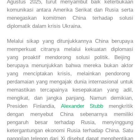
Agustus 2025,
turut
menyambut
baik
keterbukaan
komunikasi
antara
Amerika
Serikat
dan Rusia
serta
menegaskan
komitmen
China
terhadap
solusi
diplomatik
dalam
krisis
Ukraina
.
M
elalui
sikap
yang
ditunjukkannya
China
berupaya
memperkuat
citranya
melalui
kekuatan
diplomasi
yang
proaktif
mendorong
solusi
politik
. Beijing
berupaya
menunjukkan
bahwa
mereka
bukan
aktor
yang
menciptakan
krisis
,
melainkan
pendorong
perdamaian
yang
mengajak
dunia
internasional
untuk
memastikan
tercapainya
kesepakatan
yang
adil
,
mengikat
, dan
jangka
panjang
.
Namun
demikian
,
Presiden
Finlandia,
Alexander Stubb
mengkritik
dengan
menyebut
China
sebenarnya
memiliki
pengaruh
besar
terhadap
Rusia
,
menyinggung
ketergantungan
ekonomi
Rusia
terhadap
China
. S
atu
panggilan
telepon
dari
Xi
disebut
dapat
menghentikan