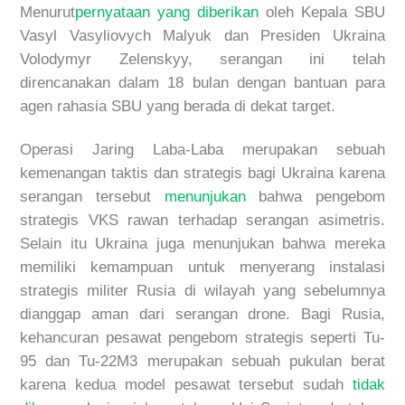
Menurut
pernyataan yang diberikan
oleh
Kepala SBU
Vasyl Vasyliovych Malyuk
dan Presiden Ukraina
Volodymyr Zelenskyy
, serangan ini telah
direncanakan dalam
18 bulan dengan bantuan para
agen rahasia
SBU yang berada di dekat target.
Operasi Jaring Laba-Laba merupakan sebuah
kemenangan
taktis dan strategis
bagi Ukraina karena
serangan tersebut
m
enunjukan
bahwa pengebom
strategis
VK
S
ra
wan terhadap serangan asimetris.
Selain itu Ukraina juga menunjukan bahwa mereka
memiliki kemampuan untuk menyerang
instalasi
strategis militer Rusia di wilayah yang sebelumnya
dianggap aman dari serangan
drone
. Bagi Rusia,
kehancuran pesawat pengebom strategis seperti Tu-
95 dan Tu-22M3 merupakan sebuah pukulan berat
karena kedua model pesawat tersebut sudah
tidak