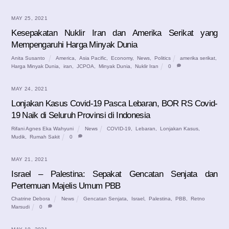
MAY 25, 2021
Kesepakatan Nuklir Iran dan Amerika Serikat yang
Mempengaruhi Harga Minyak Dunia
Anita Susanto
America
,
Asia Pacific
,
Economy
,
News
,
Politics
amerika serikat
,
Harga Minyak Dunia
,
iran
,
JCPOA
,
Minyak Dunia
,
Nuklir Iran
0
MAY 24, 2021
Lonjakan Kasus Covid-19 Pasca Lebaran, BOR RS Covid-
19 Naik di Seluruh Provinsi di Indonesia
Rifani Agnes Eka Wahyuni
News
COVID-19
,
Lebaran
,
Lonjakan Kasus
,
Mudik
,
Rumah Sakit
0
MAY 21, 2021
Israel – Palestina: Sepakat Gencatan Senjata dan
Pertemuan Majelis Umum PBB
Chatrine Debora
News
Gencatan Senjata
,
Israel
,
Palestina
,
PBB
,
Retno
Marsudi
0