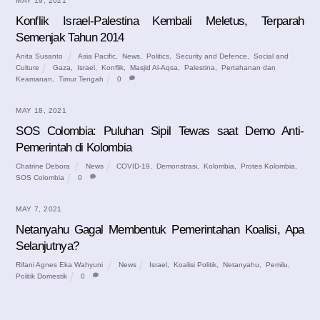
MAY 19, 2021
Konflik Israel-Palestina Kembali Meletus, Terparah
Semenjak Tahun 2014
Anita Susanto
Asia Pacific
,
News
,
Politics
,
Security and Defence
,
Social and
Culture
Gaza
,
Israel
,
Konflik
,
Masjid Al-Aqsa
,
Palestina
,
Pertahanan dan
Keamanan
,
Timur Tengah
0
MAY 18, 2021
SOS Colombia: Puluhan Sipil Tewas saat Demo Anti-
Pemerintah di Kolombia
Chatrine Debora
News
COVID-19
,
Demonstrasi
,
Kolombia
,
Protes Kolombia
,
SOS Colombia
0
MAY 7, 2021
Netanyahu Gagal Membentuk Pemerintahan Koalisi, Apa
Selanjutnya?
Rifani Agnes Eka Wahyuni
News
Israel
,
Koalisi Politik
,
Netanyahu
,
Pemilu
,
Politik Domestik
0