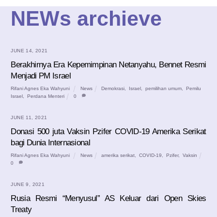
NEWs archieve
JUNE 14, 2021
Berakhirnya Era Kepemimpinan Netanyahu, Bennet Resmi
Menjadi PM Israel
Rifani Agnes Eka Wahyuni
News
Demokrasi
,
Israel
,
pemilihan umum
,
Pemilu
Israel
,
Perdana Menteri
0
JUNE 11, 2021
Donasi 500 juta Vaksin Pzifer COVID-19 Amerika Serikat
bagi Dunia Internasional
Rifani Agnes Eka Wahyuni
News
amerika serikat
,
COVID-19
,
Pzifer
,
Vaksin
0
JUNE 9, 2021
Rusia Resmi “Menyusul” AS Keluar dari Open Skies
Treaty