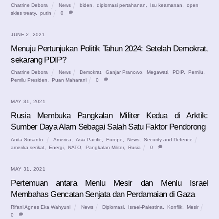
Chatrine Debora
News
biden
,
diplomasi pertahanan
,
Isu keamanan
,
open
skies treaty
,
putin
0
JUNE 2, 2021
Menuju Pertunjukan Politik Tahun 2024: Setelah Demokrat,
sekarang PDIP?
Chatrine Debora
News
Demokrat
,
Ganjar Pranowo
,
Megawati
,
PDIP
,
Pemilu
,
Pemilu Presiden
,
Puan Maharani
0
MAY 31, 2021
Rusia Membuka Pangkalan Militer Kedua di Arktik:
Sumber Daya Alam Sebagai Salah Satu Faktor Pendorong
Anita Susanto
America
,
Asia Pacific
,
Europe
,
News
,
Security and Defence
amerika serikat
,
Energi
,
NATO
,
Pangkalan Militer
,
Rusia
0
MAY 31, 2021
Pertemuan antara Menlu Mesir dan Menlu Israel
Membahas Gencatan Senjata dan Perdamaian di Gaza
Rifani Agnes Eka Wahyuni
News
Diplomasi
,
Israel-Palestina
,
Konflik
,
Mesir
0