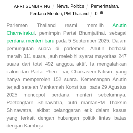
News
,
Politics
Pemerintahan
,
AFRI SEMBIRING
Perdana Menteri
,
PM Thailand
0
Parlemen Thailand resmi memilih
Anutin
Charnvirakul
, pemimpin Partai Bhumjaithai, sebagai
perdana
menteri
baru
pada 5 September 2025. Dalam
pemungutan suara di parlemen, Anutin berhasil
me
r
aih 311 suara, jauh melebihi syarat mayoritas 247
suara dari total 492 anggota aktif. Ia mengalahkan
calon dari Partai Pheu Thai, Chaikasem Nitisiri, yang
hanya memperoleh 152 suara. Kemenangan Anutin
terjadi setelah Mahkamah Konstitusi pada 29 Agustus
2025 mencopot perdana menteri sebelumnya,
Paetongtarn Shinawatra, putri mantanPM Thaksin
Shinawatra, akibat pelanggaran etik dalam kasus
yang terkait dengan hubungan politik lintas batas
dengan Kamboja