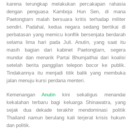
karena
terungkap
melakukan
percakapan
rahasia
dengan
penguasa
Kamboja Hun Sen, di mana
Paetongtarn
malah
bersuara
kritis
terhadap
militer
sendiri
.
Padahal
,
kedua
negara
sedang
bertikai
di
perbatasan
yang
memicu
konflik
bersenjata
berdarah
selama
lima
hari
pada Juli
.
Anutin
, yang
saat
itu
masih
bagian
dari
kabinet
Paetongtarn,
segera
mundur
dan
menarik
Partai
Bhumjaithai
dari
koalisi
setelah
berita
panggilan
telepon
bocor
ke
publik
.
Tindakannya
itu
menjadi
titik
balik
yang
membuka
jalan
menuju
kursi
perdana
menteri
.
Kemenangan
Anutin
kini sekaligus menandai
kekalahan terbaru bagi keluarga Shinawatra, yang
sejak dua dekade terakhir mendominasi politik
Thailand namun berulang kali terjerat krisis hukum
dan politik.