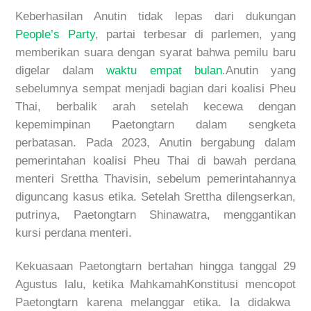
Keberhasilan Anutin tidak lepas dari dukungan
People’
s
Party
,
partai terbesar di parlemen, yang
memberikan suara dengan syarat bahwa pemilu baru
digelar dalam
waktu
empat
bulan
.Anutin yang
sebelumnya sempat menjadi bagian dari koalisi Pheu
Thai, berbalik arah setelah kecewa dengan
kepemimpinan Paetongtarn dalam sengketa
perbatasan.
Pada 2023,
Anutin
bergabung
dalam
pemerintahan
koalisi
Pheu Thai di
bawah
perdana
menteri
Srettha Thavisin,
sebelum
pemerintahannya
diguncang
kasus
etika
.
Setelah
Srettha
dilengserkan
,
putrinya
, Paetongtarn Shinawatra,
menggantikan
kursi
perdana
menteri
.
Kekuasaan
Paetongtarn
bertahan
hingga
tanggal
29
Agustus
lalu
,
ketika
Mahkamah
Konstitusi
mencopot
Paetongtarn
karena
melanggar
etika
.
Ia
didakwa