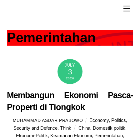
Skip
Men
to
content
Pemerintahan
JULY
3
2026
Membangun Ekonomi Pasca-
Properti di Tiongkok
Economy
,
Politics
,
MUHAMMAD ASDAR PRABOWO
Security and Defence
,
Think
China
,
Domestik politik
,
Ekonomi-Politik
,
Keamanan Ekonomi
,
Pemerintahan
,