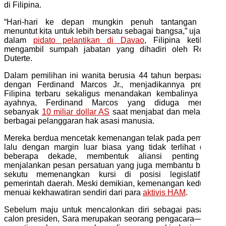
di Filipina.
“Hari-hari ke depan mungkin penuh tantangan yang
menuntut kita untuk lebih bersatu sebagai bangsa,” ujar Sara
dalam
pidato pelantikan di Davao
, Filipina ketika ia
mengambil sumpah jabatan yang dihadiri oleh Rodrigo
Duterte.
Dalam pemilihan ini wanita berusia 44 tahun berpasangan
dengan Ferdinand Marcos Jr., menjadikannya presiden
Filipina terbaru sekaligus menandakan kembalinya rezim
ayahnya, Ferdinand Marcos yang diduga menjarah
sebanyak
10 miliar dollar AS
saat menjabat dan melakukan
berbagai pelanggaran hak asasi manusia.
Mereka berdua mencetak kemenangan telak pada pemilihan
lalu dengan margin luar biasa yang tidak terlihat dalam
beberapa dekade, membentuk aliansi penting dan
menjalankan pesan persatuan yang juga membantu banyak
sekutu memenangkan kursi di posisi legislatif dan
pemerintah daerah. Meski demikian, kemenangan keduanya
menuai kekhawatiran sendiri dari para
aktivis HAM
.
Sebelum maju untuk mencalonkan diri sebagai pasangan
calon presiden, Sara merupakan seorang pengacara—sama