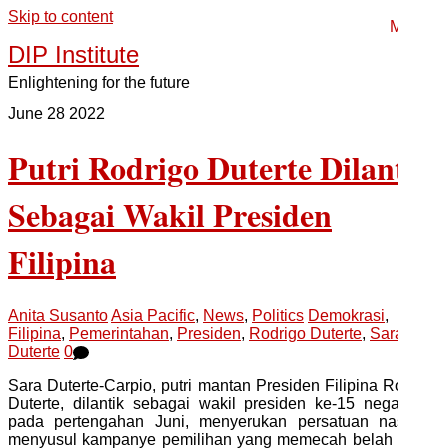
Skip to content
Menu
DIP Institute
Enlightening for the future
June
28
2022
Putri Rodrigo Duterte Dilantik
Sebagai Wakil Presiden
Filipina
Anita Susanto
Asia Pacific
,
News
,
Politics
Demokrasi
,
Filipina
,
Pemerintahan
,
Presiden
,
Rodrigo Duterte
,
Sara
Duterte
0
Sara Duterte-Carpio, putri mantan Presiden Filipina Rodrigo
Duterte, dilantik sebagai wakil presiden ke-15 negara itu
pada pertengahan Juni, menyerukan persatuan nasional
menyusul kampanye pemilihan yang memecah belah politik