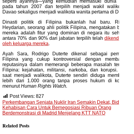
seperti ayahnya—yang kemudian memasuki dunia politik
pada tahun 2007 dan terpilih menjadi wakil walikota di
Davao sekaligus menjadi walikota wanita pertama di Davao.
Dinasti politik di Filipina bukanlah hal baru. Richard
Heydarian, seorang ahli politik Filipina, mengatakan bahwa
mereka adalah fitur yang dominan di negara itu sehingga
antara 70% dan 90% dari jabatan terpilih telah
dikendalikan
oleh keluarga mereka
.
Ayah Sara, Rodrigo Duterte dikenal sebagai pemimpin
Filipina yang cukup kontroversial dengan membangun
reputasinya dalam memerangi beberapa masalah terbesar
Filipina: kejahatan, militansi, narkoba, dan korupsi. Pada
saat menjadi walikota, Duterte sendiri diduga membunuh
lebih dari 1.000 orang tanpa proses hukum di kotanya
menurut
Human Rights Watch.
Post Views:
827
Perkembangan Senjata Nuklir Iran Semakin Dekat, Biden
Kehabisan Cara Untuk Bernegosiasi
Ribuan Orang
Berdemonstrasi di Madrid Menjelang KTT NATO
Related Posts