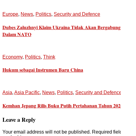
Europe
,
News
,
Politics
,
Security and Defence
Dubes Zaluzhnyi Klaim Ukraina Tidak Akan Bergabung
Dalam NATO
Economy
,
Politics
,
Think
Hukum sebagai Instrumen Baru China
Asia
,
Asia Pacific
,
News
,
Politics
,
Security and Defence
Kemhan Jepang Rilis Buku Putih Pertahanan Tahun 2026
Leave a Reply
Your email address will not be published.
Required fields are