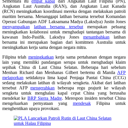
Sementara itu
empat kapal
dari Angkatan Laut Filipina (PN),
Angkatan Laut Australia (RAN), dan Angkatan Laut Kanada
(RCN) meningkatkan koordinasi mereka dengan melakukan patroli
maritim bersama.
Menanggapi latihan bersama tersebut Komandan
O
perasi Gabungan ADF Laksamana Madya (Laksdya) Justin Jones
menyampaikan
latihan bersama
tersebut
merupakan peluang
meningkatkan kolaborasi
untuk
menghadapi tantangan bersama di
kawasan Indo-Pasifik. Laksdya Jones
menambahkan
latihan
bersama ini merupakan bagian dari komitmen Australia untuk
meningkatkan kerja sama dengan negara mitra
.
Filipina telah
meningkatkan
kerja sama pertahanan dengan negara
lain yang memiliki pandangan serupa untuk menghadapi
klaim
sepihak China di Laut China Selatan.
Beberapa hari sebelum
Menhan
Richard
dan Menhanas
Gilbert bertemu di Manila
AFP
melaporkan
setidaknya
lima kapal Penjaga Pantai China (CCG)
sedang melakukan latihan di wilayah sengketa.
Akibat dari latihan
tersebut AFP
mengerahkan
beberapa regu prajurit ke wilayah
sengketa
untuk menghalau kapal cepat China yang berusaha
mendekat ke
BRP Sierra Madre
.
Merespon
insiden tersebut
China
mengeluarkan
pernyataan
yang
mendesak
Filipina untuk
menghentikan upaya provokasi.