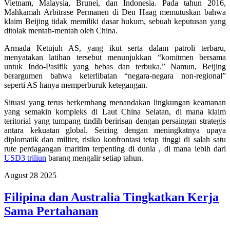
Vietnam, Malaysia, Brunei, dan Indonesia. Pada tahun 2016,
Mahkamah Arbitrase Permanen di Den Haag memutuskan bahwa
klaim Beijing tidak memiliki dasar hukum, sebuah keputusan yang
ditolak mentah-mentah oleh China.
Armada Ketujuh AS, yang ikut serta dalam patroli terbaru,
menyatakan latihan tersebut menunjukkan “komitmen bersama
untuk Indo-Pasifik yang bebas dan terbuka.” Namun, Beijing
berargumen bahwa keterlibatan “negara-negara non-regional”
seperti AS hanya memperburuk ketegangan.
Situasi yang terus berkembang menandakan lingkungan keamanan
yang semakin kompleks di Laut China Selatan, di mana klaim
teritorial yang tumpang tindih beririsan dengan persaingan strategis
antara kekuatan global. Seiring dengan meningkatnya upaya
diplomatik dan militer, risiko konfrontasi tetap tinggi di salah satu
rute perdagangan maritim terpenting di dunia , di mana lebih dari
USD3 triliun
barang mengalir setiap tahun.
August
28
2025
Filipina dan Australia Tingkatkan Kerja
Sama Pertahanan