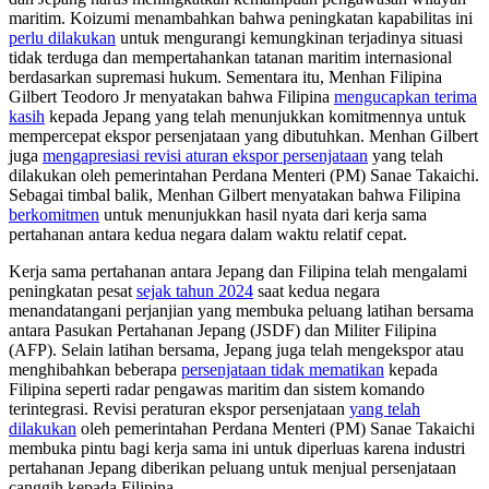
maritim. Koizumi menambahkan bahwa peningkatan kapabilitas ini
perlu dilakukan
untuk mengurangi kemungkinan terjadinya situasi
tidak terduga dan mempertahankan tatanan maritim internasional
berdasarkan supremasi hukum. Sementara itu, Menhan Filipina
Gilbert Teodoro Jr menyatakan bahwa Filipina
mengucapkan terima
kasih
kepada Jepang yang telah menunjukkan komitmennya untuk
mempercepat ekspor persenjataan yang dibutuhkan. Menhan Gilbert
juga
mengapresiasi revisi aturan ekspor persenjataan
yang telah
dilakukan oleh pemerintahan Perdana Menteri (PM) Sanae Takaichi.
Sebagai timbal balik, Menhan Gilbert menyatakan bahwa Filipina
berkomitmen
untuk menunjukkan hasil nyata dari kerja sama
pertahanan antara kedua negara dalam waktu relatif cepat.
Kerja sama pertahanan antara Jepang dan Filipina telah mengalami
peningkatan pesat
sejak tahun 2024
saat kedua negara
menandatangani perjanjian yang membuka peluang latihan bersama
antara Pasukan Pertahanan Jepang (JSDF) dan Militer Filipina
(AFP). Selain latihan bersama, Jepang juga telah mengekspor atau
menghibahkan beberapa
persenjataan tidak mematikan
kepada
Filipina seperti radar pengawas maritim dan sistem komando
terintegrasi. Revisi peraturan ekspor persenjataan
yang telah
dilakukan
oleh pemerintahan Perdana Menteri (PM) Sanae Takaichi
membuka pintu bagi kerja sama ini untuk diperluas karena industri
pertahanan Jepang diberikan peluang untuk menjual persenjataan
canggih kepada Filipina.