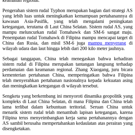
keamanan regional.
Pengerahan sistem rudal Typhon merupakan bagian dari strategi AS
yang lebih luas untuk meningkatkan kemampuan pertahanannya di
kawasan Asia-Pasifik, yang telah mengalami peningkatan
ketegangan, terutama di Laut China Selatan. Sistem rudal AS, yang
mampu meluncurkan rudal Tomahawk dan SM-6 sangat maju.
Penempatan rudal Tomahawk di Filipina mampu mencapai target di
China dan Rusia, dan misil SM-6 juga
mampu menyerang
di
wilayah udara dan laut hingga lebih dari 200 kilo meter jauhnya.
Sebagai tanggapan, China telah menegaskan bahwa kehadiran
sistem rudal di Filipina merupakan tantangan langsung terhadap
perdamaian dan keamanan regional. Zhang Xiaogang, juru bicara
kementerian pertahanan China, memperingatkan bahwa Filipina
telah menyerahkan pertahanan nasionalnya kepada kekuatan asing
dan meningkatkan ketegangan di wilayah tersebut.
Sengketa yang berkembang ini menyoroti dinamika geopolitik yang
kompleks di Laut China Selatan, di mana Filipina dan China telah
lama terlibat dalam kebuntuan teritorial. Seruan China untuk
menarik sistem rudal telah menambah lapisan ketegangan, karena
Filipina terus menyeimbangkan kerja sama pertahanannya dengan
AS sambil berusaha mempertahankan kedaulatan atas perairan yang
disengketakan.