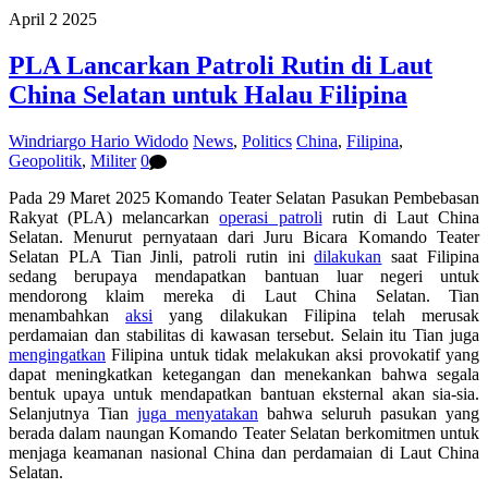
April
2
2025
PLA Lancarkan Patroli Rutin di Laut
China Selatan untuk Halau Filipina
Windriargo Hario Widodo
News
,
Politics
China
,
Filipina
,
Geopolitik
,
Militer
0
Pada 29 Maret 2025 Komando Teater Selatan Pasukan Pembebasan
Rakyat (PLA) melancarkan
operasi patroli
rutin di Laut China
Selatan. Menurut pernyataan dari
J
uru
B
icara Komando Teater
Selatan PLA Tian Jinli, patroli rutin ini
dilakukan
saat Filipina
sedang berupaya mendapatkan bantuan
luar negeri
untuk
mendorong klaim mereka di Laut China Selatan
.
Tian
menambahkan
aksi
yang dilakukan Filipina
telah merusak
perdamaian dan stabilitas di kawasan tersebut. Selain itu Tian juga
mengingatkan
Filipina untuk tidak melakukan aksi provokatif yang
dapat meningkatkan ketegangan dan menekankan
bahwa segala
bentuk
upaya untuk mendapatkan bantuan eksternal akan sia-sia.
Selanjutnya Tian
juga menyatakan
bahwa seluruh pasukan yang
berada dalam naungan Komando Teater Selatan berkomitmen untuk
menjaga keamanan nasional China
dan
perdamaian di Laut China
Selatan.