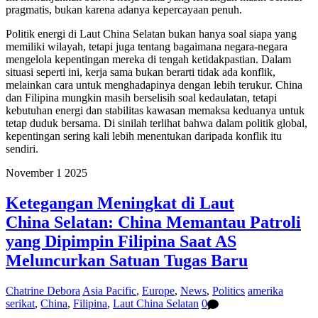
pragmatis, bukan karena adanya kepercayaan penuh.
Politik energi di Laut China Selatan bukan hanya soal siapa yang
memiliki wilayah, tetapi juga tentang bagaimana negara-negara
mengelola kepentingan mereka di tengah ketidakpastian. Dalam
situasi seperti ini, kerja sama bukan berarti tidak ada konflik,
melainkan cara untuk menghadapinya dengan lebih terukur. China
dan Filipina mungkin masih berselisih soal kedaulatan, tetapi
kebutuhan energi dan stabilitas kawasan memaksa keduanya untuk
tetap duduk bersama. Di sinilah terlihat bahwa dalam politik global,
kepentingan sering kali lebih menentukan daripada konflik itu
sendiri.
November
1
2025
Ketegangan Meningkat di Laut
China Selatan: China Memantau Patroli
yang Dipimpin Filipina Saat AS
Meluncurkan Satuan Tugas Baru
Chatrine Debora
Asia Pacific
,
Europe
,
News
,
Politics
amerika
serikat
,
China
,
Filipina
,
Laut China Selatan
0