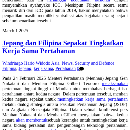
menyerahkan ayahnyake ICC. Meskipun Filipina secara resmi
menarik diri dari ICC pada tahun 2019, hakim menyatakan bahwa
pengadilan masih memiliki yurisdiksi atas kejahatan yang terjadi
sebelumpenarikan tersebut.
March
1
2025
Jepang dan Filipina Sepakat Tingkatkan
Kerja Sama Pertahanan
Windriargo Hario Widodo
Asia
,
News
,
Security and Defence
Filipina
,
Jepang
,
kerja sama
,
Pertahanan
0
Pada 24 Februari 2025 Menteri Pertahanan (Menhan) Jepang Gen
Nakatani dan Menhan Filipina Gilbert Teodoro
melaksanakan
pertemuan tingkat tinggi di Manila untuk membahas
berbagai isu
pertahanan antara kedua negara. Dalam pertemuan tersebut, menhan
kedua negara sepakat untuk
meningkatkan kerja sama pertahanan
melalui dialog strategis
antara Pasukan Pertahanan Jepang (JSDF)
dan Angkatan Bersenjata Filipina.
Dalam sebuah konferens
i pers
Menhan Nakatani dan Menhan Gilbert menyatakan bahwa kedua
negara
akan membentuk
sebuah kerangka untuk meningkatkan kerja
sama bidang peralatan dan pengembangan teknologi pertahanan.