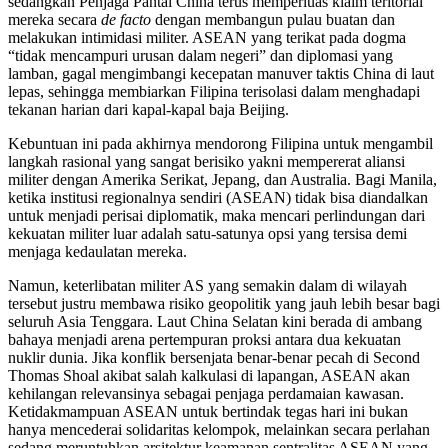
sedangkan Penjaga Pantai China terus memperluas klaim teritorial
mereka secara
de facto
dengan membangun pulau buatan dan
melakukan intimidasi militer. ASEAN yang terikat pada dogma
“tidak mencampuri urusan dalam negeri” dan diplomasi yang
lamban, gagal mengimbangi kecepatan manuver taktis China di laut
lepas, sehingga membiarkan Filipina terisolasi dalam menghadapi
tekanan harian dari kapal-kapal baja Beijing.
Kebuntuan ini pada akhirnya mendorong Filipina untuk mengambil
langkah rasional yang sangat berisiko yakni mempererat aliansi
militer dengan Amerika Serikat, Jepang, dan Australia. Bagi Manila,
ketika institusi regionalnya sendiri (ASEAN) tidak bisa diandalkan
untuk menjadi perisai diplomatik, maka mencari perlindungan dari
kekuatan militer luar adalah satu-satunya opsi yang tersisa demi
menjaga kedaulatan mereka.
Namun, keterlibatan militer AS yang semakin dalam di wilayah
tersebut justru membawa risiko geopolitik yang jauh lebih besar bagi
seluruh Asia Tenggara. Laut China Selatan kini berada di ambang
bahaya menjadi arena pertempuran proksi antara dua kekuatan
nuklir dunia. Jika konflik bersenjata benar-benar pecah di Second
Thomas Shoal akibat salah kalkulasi di lapangan, ASEAN akan
kehilangan relevansinya sebagai penjaga perdamaian kawasan.
Ketidakmampuan ASEAN untuk bertindak tegas hari ini bukan
hanya mencederai solidaritas kelompok, melainkan secara perlahan
sedang meruntuhkan arsitektur keamanan sentralitas ASEAN yang