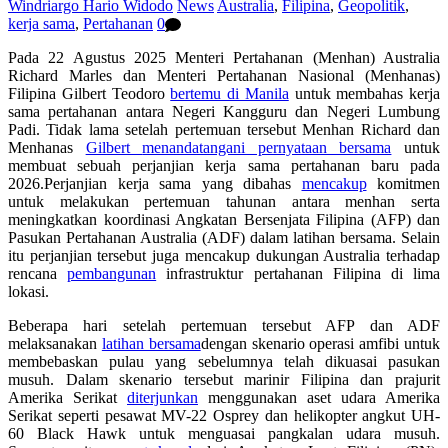
Windriargo Hario Widodo
News
Australia
,
Filipina
,
Geopolitik
,
kerja sama
,
Pertahanan
0
Pada
22
Agustus 2025 Menteri Pertahanan (Menhan) Australia
Richard Marles dan Menteri Pertahanan Nasional (Menhanas)
Filipina Gilbert Teodoro
bertemu di Manila
untuk membahas kerja
sama pertahanan antara Negeri Kangguru dan Negeri Lumbung
Padi. Tidak lama setelah pertemuan tersebut Menhan Richard dan
Menhanas
Gilbert
menandatangani pernyataan bersama
untuk
membuat sebuah perjanjian
kerja sama pertahanan
baru pada
2026
.
Perjanjian kerja sama yang dibahas
mencakup
komitmen
untuk melakukan pertemua
n tahunan antara menhan
serta
meningkatkan koordinasi
Angkatan Bersenjata Filipina (AFP) dan
Pasukan Pertahanan Australia (ADF) dalam latihan bersama
. Selain
itu perjanjian tersebut juga mencakup
dukungan Australia terhadap
rencana
pembangunan
infrastruktur pertahanan
Filipina
di
lima
lokasi
.
Beberapa hari setelah pertemuan tersebut AFP dan ADF
melaksanakan
latihan bersama
dengan skenario operasi amfibi untuk
membebaskan pulau yang sebelumnya telah dikuasai pasukan
musuh. Dalam skenario tersebut
m
arinir Filipina
dan prajurit
Amerika Serikat
diterjunkan
menggunakan aset udara Amerika
Serikat
seperti pesawat MV-22 Osprey dan helikopter angkut UH-
60 Black Hawk untuk menguasai pangkalan udara musuh.