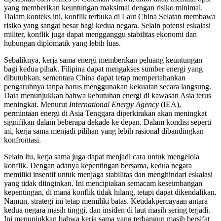
yang memberikan keuntungan maksimal dengan risiko minimal.
Dalam konteks ini, konflik terbuka di Laut China Selatan membawa
risiko yang sangat besar bagi kedua negara. Selain potensi eskalasi
militer, konflik juga dapat mengganggu stabilitas ekonomi dan
hubungan diplomatik yang lebih luas.
Sebaliknya, kerja sama energi memberikan peluang keuntungan
bagi kedua pihak. Filipina dapat mengakses sumber energi yang
dibutuhkan, sementara China dapat tetap mempertahankan
pengaruhnya tanpa harus menggunakan kekuatan secara langsung.
Data menunjukkan bahwa kebutuhan energi di kawasan Asia terus
meningkat. Menurut
International Energy Agency
(IEA),
permintaan energi di Asia Tenggara diperkirakan akan meningkat
signifikan dalam beberapa dekade ke depan. Dalam kondisi seperti
ini, kerja sama menjadi pilihan yang lebih rasional dibandingkan
konfrontasi.
Selain itu, kerja sama juga dapat menjadi cara untuk mengelola
konflik. Dengan adanya kepentingan bersama, kedua negara
memiliki insentif untuk menjaga stabilitas dan menghindari eskalasi
yang tidak diinginkan. Ini menciptakan semacam keseimbangan
kepentingan, di mana konflik tidak hilang, tetapi dapat dikendalikan.
Namun, strategi ini tetap memiliki batas. Ketidakpercayaan antara
kedua negara masih tinggi, dan insiden di laut masih sering terjadi.
Ini menunjukkan bahwa kerja sama yang terbangun masih bersifat