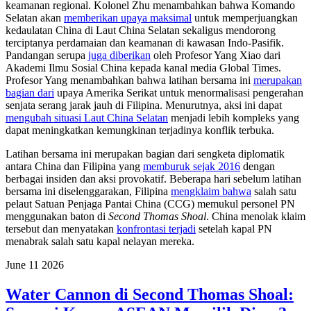
keamanan regional. Kolonel Zhu menambahkan bahwa Komando
Selatan akan
memberikan upaya maksimal
untuk memperjuangkan
kedaulatan China di Laut China Selatan sekaligus mendorong
terciptanya perdamaian dan keamanan di kawasan Indo-Pasifik.
Pandangan serupa
juga diberikan
oleh Profesor Yang Xiao dari
Akademi Ilmu Sosial China kepada kanal media Global Times.
Profesor Yang menambahkan bahwa latihan bersama ini
merupakan
bagian dari
upaya Amerika Serikat untuk menormalisasi pengerahan
senjata serang jarak jauh di Filipina. Menurutnya, aksi ini dapat
mengubah situasi Laut China Selatan
menjadi lebih kompleks yang
dapat meningkatkan kemungkinan terjadinya konflik terbuka.
Latihan bersama ini merupakan bagian dari sengketa diplomatik
antara China dan Filipina yang
memburuk sejak 2016
dengan
berbagai insiden dan aksi provokatif. Beberapa hari sebelum latihan
bersama ini diselenggarakan, Filipina
mengklaim bahwa
salah satu
pelaut Satuan Penjaga Pantai China (CCG) memukul personel PN
menggunakan baton di
Second Thomas Shoal
. China menolak klaim
tersebut dan menyatakan
konfrontasi terjadi
setelah kapal PN
menabrak salah satu kapal nelayan mereka.
June
11
2026
Water Cannon di Second Thomas Shoal: