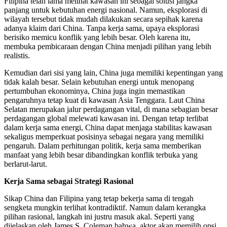
Filipina telah lama melihat kawasan ini sebagai solusi jangka
panjang untuk kebutuhan energi nasional. Namun, eksplorasi di
wilayah tersebut tidak mudah dilakukan secara sepihak karena
adanya klaim dari China. Tanpa kerja sama, upaya eksplorasi
berisiko memicu konflik yang lebih besar. Oleh karena itu,
membuka pembicaraan dengan China menjadi pilihan yang lebih
realistis.
Kemudian dari sisi yang lain, China juga memiliki kepentingan yang
tidak kalah besar. Selain kebutuhan energi untuk menopang
pertumbuhan ekonominya, China juga ingin memastikan
pengaruhnya tetap kuat di kawasan Asia Tenggara. Laut China
Selatan merupakan jalur perdagangan vital, di mana sebagian besar
perdagangan global melewati kawasan ini. Dengan tetap terlibat
dalam kerja sama energi, China dapat menjaga stabilitas kawasan
sekaligus memperkuat posisinya sebagai negara yang memiliki
pengaruh. Dalam perhitungan politik, kerja sama memberikan
manfaat yang lebih besar dibandingkan konflik terbuka yang
berlarut-larut.
Kerja Sama sebagai Strategi Rasional
Sikap China dan Filipina yang tetap bekerja sama di tengah
sengketa mungkin terlihat kontradiktif. Namun dalam kerangka
pilihan rasional, langkah ini justru masuk akal. Seperti yang
dijelaskan oleh James S. Coleman bahwa, aktor akan memilih opsi