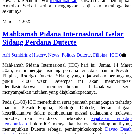
kawasan. Selain itu Wu
menambahkan
bahwa sejarah menunjukan
Amerika Serikat sering mengingkari janji dan meninggalkan
sekutunya.
March
14
2025
Mahkamah Pidana Internasional Gelar
Sidang Perdana Duterte
Afri Sembiring
History
,
News
,
Politics
Duterte
,
Filipina
,
ICC
0
Mahkamah Pidana Internasional (ICC) hari ini, Jumat, 14 Maret
2025, resmi menggelarsidang perdana terhadap mantan Presiden
Filipina, Rodrigo Duterte. Sidang yang dijadwalkan berlangsung
pukul 14.00 waktu setempat ini akan memverifikasi
identitasterdakwa, memberitahukan hak-haknya, serta
menyampaikan tuduhan yang diajukankepadanya.
Pada (11/03) ICC menerbitkan surat perintah penangkapan terhadap
mantan PresidenFilipina, Rodrigo Duterte, terkait dugaan
keterlibatannya dalam pembunuhan massal padaperang melawan
narkoba, dan terindikasi melakukan
kejahatan
terhadap
kemanusiaan
.
Hakim ICC menyatakan bahwa ada cukup bukti yang
menunjukkan Duterte sebagai pemimpinkelompok
Davao Death