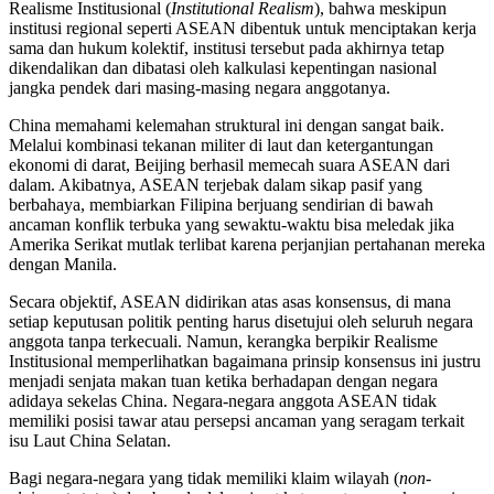
Realisme Institusional (
Institutional Realism
), bahwa meskipun
institusi regional seperti ASEAN dibentuk untuk menciptakan kerja
sama dan hukum kolektif, institusi tersebut pada akhirnya tetap
dikendalikan dan dibatasi oleh kalkulasi kepentingan nasional
jangka pendek dari masing-masing negara anggotanya.
China memahami kelemahan struktural ini dengan sangat baik.
Melalui kombinasi tekanan militer di laut dan ketergantungan
ekonomi di darat, Beijing berhasil memecah suara ASEAN dari
dalam. Akibatnya, ASEAN terjebak dalam sikap pasif yang
berbahaya, membiarkan Filipina berjuang sendirian di bawah
ancaman konflik terbuka yang sewaktu-waktu bisa meledak jika
Amerika Serikat mutlak terlibat karena perjanjian pertahanan mereka
dengan Manila.
Secara objektif, ASEAN didirikan atas asas konsensus, di mana
setiap keputusan politik penting harus disetujui oleh seluruh negara
anggota tanpa terkecuali. Namun, kerangka berpikir Realisme
Institusional memperlihatkan bagaimana prinsip konsensus ini justru
menjadi senjata makan tuan ketika berhadapan dengan negara
adidaya sekelas China. Negara-negara anggota ASEAN tidak
memiliki posisi tawar atau persepsi ancaman yang seragam terkait
isu Laut China Selatan.
Bagi negara-negara yang tidak memiliki klaim wilayah (
non-