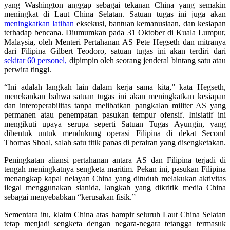
yang Washington anggap sebagai tekanan China yang semakin
meningkat di Laut China Selatan. Satuan tugas ini juga akan
meningkatkan latihan
eksekusi, bantuan kemanusiaan, dan kesiapan
terhadap bencana. Diumumkan pada 31 Oktober di Kuala Lumpur,
Malaysia, oleh Menteri Pertahanan AS Pete Hegseth dan mitranya
dari Filipina Gilbert Teodoro, satuan tugas ini akan terdiri dari
sekitar 60 personel,
dipimpin oleh seorang jenderal bintang satu atau
perwira tinggi.
“Ini adalah langkah lain dalam kerja sama kita,” kata Hegseth,
menekankan bahwa satuan tugas ini akan meningkatkan kesiapan
dan interoperabilitas tanpa melibatkan pangkalan militer AS yang
permanen atau penempatan pasukan tempur ofensif. Inisiatif ini
mengikuti upaya serupa seperti Satuan Tugas Ayungin, yang
dibentuk untuk mendukung operasi Filipina di dekat Second
Thomas Shoal, salah satu titik panas di perairan yang disengketakan.
Peningkatan aliansi pertahanan antara AS dan Filipina terjadi di
tengah meningkatnya sengketa maritim. Pekan ini, pasukan Filipina
menangkap kapal nelayan China yang dituduh melakukan aktivitas
ilegal menggunakan sianida, langkah yang dikritik media China
sebagai menyebabkan “kerusakan fisik.”
Sementara itu, klaim China atas hampir seluruh Laut China Selatan
tetap menjadi sengketa dengan negara-negara tetangga termasuk