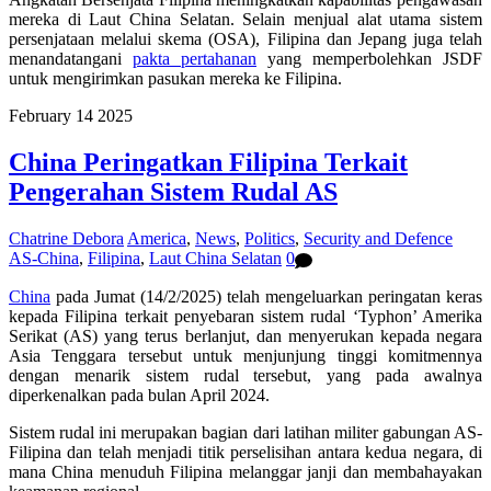
mereka
di Laut China Selatan.
Selain menjual alat utama sistem
persenjataan melalui skema (OSA), Filipina dan Jepang juga telah
menandatangani
pakta pertahanan
yang memperbolehkan JSDF
untu
k mengirimkan pasukan mereka ke Filipina.
February
14
2025
China Peringatkan Filipina Terkait
Pengerahan Sistem Rudal AS
Chatrine Debora
America
,
News
,
Politics
,
Security and Defence
AS-China
,
Filipina
,
Laut China Selatan
0
China
pada Jumat (14/2/2025) telah mengeluarkan peringatan keras
kepada Filipina terkait penyebaran sistem rudal ‘Typhon’ Amerika
Serikat (AS) yang terus berlanjut, dan menyerukan kepada negara
Asia Tenggara tersebut untuk menjunjung tinggi komitmennya
dengan menarik sistem rudal tersebut, yang pada awalnya
diperkenalkan pada bulan April 2024.
Sistem rudal ini merupakan bagian dari latihan militer gabungan AS-
Filipina dan telah menjadi titik perselisihan antara kedua negara, di
mana China menuduh Filipina melanggar janji dan membahayakan