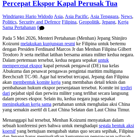
Percepat Ekspor Kapal Perusak Tua
Windriargo Hario Widodo
Asia
,
Asia Pacific
,
Asia Tenggara
,
News
,
Politics
,
Security and Defence
Filipina
,
Geopolitik
,
Jepang
,
Kerja
Sama Pertahanan
0
Pada 5 Mei 2026, Menteri Pertahanan (Menhan) Jepang Shinjiro
Koizumi
melakukan kunjungan resmi
ke Filipina untuk bertemu
dengan Presiden Ferdinand Marcos Jr dan Menhan Filipina Gilbert
Teodoro Jr serta melihat latihan bersama antara militer kedua negara.
Dalam pertemuan tersebut, kedua negara sepakat
untuk
mempercepat ekspor
kapal perusak pengawal (DE) tua kelas
Abukuma dan pesawat pengawas pengintai maritim multiguna
Beechcraft TC-90. Agar hal tersebut tercapai, Jepang dan Filipina
akan
membentuk komite kerja
yang membahas detail teknis dan
pembahasan hukum ekspor persenjataan tersebut. Komite ini
terdiri
dari
pejabat sipil dan perwira militer yang terlibat secara langsung
dalam proses ekspor. Selain itu, kedua negara juga sepakat
meningkatkan kerja sama
pertahanan untuk menghalau aksi China
yang semakin asertif di Laut China Selatan dan Laut China Timur.
Menanggapi hal tersebut, Menhan Koizumi menyatakan dalam
sebuah konferensi pers bahwa untuk menghadapi
segala bentuk aksi
koersif
yang bertujuan mengubah status quo secara sepihak, Filipina
dan Jepang harus meningkatkan kemampuan pengawasan wilayah