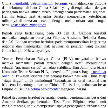
China
mengkritik patroli maritim bersama
yang dilakukan Filipina
dan sekutunya di Laut China Selatan yang disengketakan, dengan
peringatan bahwa latihan tersebut mengancam perdamaian regional.
Hal ini terjadi saat Amerika Serikat memperluas keterlibatan
militernya di kawasan tersebut dengan meluncurkan satuan tugas
baru,
Task Force Philippines
.
Patroli yang berlangsung pada 30 dan 31 Oktober tersebut
melibatkan angkatan bersenjata Filipina, Australia, Selandia Baru,
dan AS. Latihan tersebut berfokus pada mempromosikan kerja sama
regional dan menegaskan hak navigasi di perairan yang diklaim
China hampir 90% wilayahnya.
Tentara Pembebasan Rakyat China (PLA) menyatakan bahwa
mereka memantau patroli tersebut dengan ketat, menuduhnya
sebagai “ancaman serius” terhadap stabilitas. Tian Junli, juru bicara
Komando Teater Selatan PLA, menyebut Filipina sebagai
“pembuat
onar”
di kawasan tersebut dan berjanji bahwa pasukan China tetap
“siaga tinggi” untuk melindungi “kedaulatan teritorial nasional dan
hak serta kepentingan maritim China.” Di sisi lain, keduataan besar
Filipina di Beijing
belum berkomentar
mengenai hal ini.
Patrol gabungan tersebut bertepatan dengan pengumuman besar dari
Amerika Serikat: pembentukan Task Force Filipina, sebuah unit
yang dirancang untuk memperkuat upaya pencegahan terhadap apa