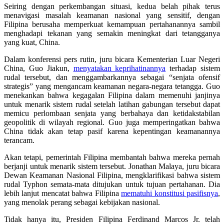
Seiring dengan perkembangan situasi, kedua belah pihak terus
menavigasi masalah keamanan nasional yang sensitif, dengan
Filipina berusaha memperkuat kemampuan pertahanannya sambil
menghadapi tekanan yang semakin meningkat dari tetangganya
yang kuat, China.
Dalam konferensi pers rutin, juru bicara Kementerian Luar Negeri
China, Guo Jiakun,
menyatakan keprihatinannya
terhadap sistem
rudal tersebut, dan menggambarkannya sebagai “senjata ofensif
strategis” yang mengancam keamanan negara-negara tetangga. Guo
menekankan bahwa kegagalan Filipina dalam memenuhi janjinya
untuk menarik sistem rudal setelah latihan gabungan tersebut dapat
memicu perlombaan senjata yang berbahaya dan ketidakstabilan
geopolitik di wilayah regional. Guo juga memperingatkan bahwa
China tidak akan tetap pasif karena kepentingan keamanannya
terancam.
Akan tetapi, pemerintah Filipina membantah bahwa mereka pernah
berjanji untuk menarik sistem tersebut. Jonathan Malaya, juru bicara
Dewan Keamanan Nasional Filipina, mengklarifikasi bahwa sistem
rudal Typhon semata-mata ditujukan untuk tujuan pertahanan. Dia
lebih lanjut mencatat bahwa Filipina
mematuhi konstitusi pasifisnya
,
yang menolak perang sebagai kebijakan nasional.
Tidak hanya itu, Presiden Filipina Ferdinand Marcos Jr. telah