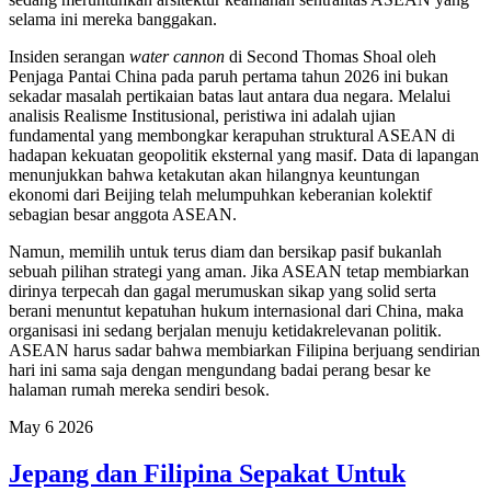
selama ini mereka banggakan.
Insiden serangan
water cannon
di Second Thomas Shoal oleh
Penjaga Pantai China pada paruh pertama tahun 2026 ini bukan
sekadar masalah pertikaian batas laut antara dua negara. Melalui
analisis Realisme Institusional, peristiwa ini adalah ujian
fundamental yang membongkar kerapuhan struktural ASEAN di
hadapan kekuatan geopolitik eksternal yang masif. Data di lapangan
menunjukkan bahwa ketakutan akan hilangnya keuntungan
ekonomi dari Beijing telah melumpuhkan keberanian kolektif
sebagian besar anggota ASEAN.
Namun, memilih untuk terus diam dan bersikap pasif bukanlah
sebuah pilihan strategi yang aman. Jika ASEAN tetap membiarkan
dirinya terpecah dan gagal merumuskan sikap yang solid serta
berani menuntut kepatuhan hukum internasional dari China, maka
organisasi ini sedang berjalan menuju ketidakrelevanan politik.
ASEAN harus sadar bahwa membiarkan Filipina berjuang sendirian
hari ini sama saja dengan mengundang badai perang besar ke
halaman rumah mereka sendiri besok.
May
6
2026
Jepang dan Filipina Sepakat Untuk