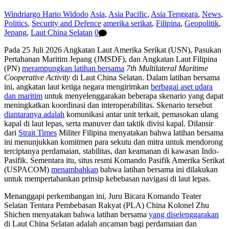
Windriargo Hario Widodo
Asia
,
Asia Pacific
,
Asia Tenggara
,
News
,
Politics
,
Security and Defence
amerika serikat
,
Filipina
,
Geopolitik
,
Jepang
,
Laut China Selatan
0
Pada 25 Juli 2026 Angkatan Laut Amerika Serikat (USN), Pasukan
Pertahanan Maritim Jepang (JMSDF), dan Angkatan Laut Filipina
(PN)
merampungkan latihan bersama
7th Multilateral Maritime
Cooperative Activity
di Laut China Selatan. Dalam latihan bersama
ini, angkatan laut ketiga negara mengirimkan
berbagai aset udara
dan maritim
untuk menyelenggarakan beberapa skenario yang dapat
meningkatkan koordinasi dan interoperabilitas. Skenario tersebut
diantaranya adalah
komunikasi antar unit terkait, pemasokan ulang
kapal di laut lepas, serta manuver dan taktik divisi kapal. Dilansir
dari
Strait Times
Militer Filipina menyatakan bahwa latihan bersama
ini menunjukkan komitmen para sekutu dan mitra untuk mendorong
terciptanya perdamaian, stabilitas, dan keamanan di kawasan Indo-
Pasifik. Sementara itu, situs resmi Komando Pasifik Amerika Serikat
(USPACOM)
menambahkan
bahwa latihan bersama ini dilakukan
untuk mempertahankan prinsip kebebasan navigasi di laut lepas.
Menanggapi perkembangan ini, Juru Bicara Komando Teater
Selatan Tentara Pembebasan Rakyat (PLA) China Kolonel Zhu
Shichen menyatakan bahwa latihan bersama
yang diselenggarakan
di Laut China Selatan adalah ancaman bagi perdamaian dan