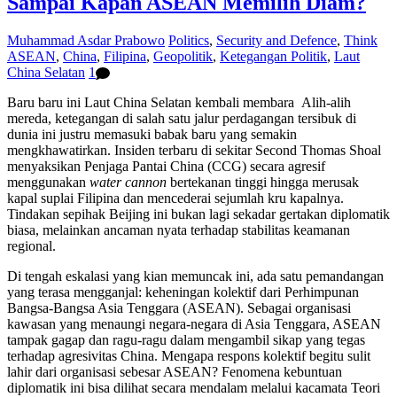
Sampai Kapan ASEAN Memilih Diam?
Muhammad Asdar Prabowo
Politics
,
Security and Defence
,
Think
ASEAN
,
China
,
Filipina
,
Geopolitik
,
Ketegangan Politik
,
Laut
China Selatan
1
Baru baru ini Laut China Selatan kembali membara Alih-alih
mereda, ketegangan di salah satu jalur perdagangan tersibuk di
dunia ini justru memasuki babak baru yang semakin
mengkhawatirkan. Insiden terbaru di sekitar Second Thomas Shoal
menyaksikan Penjaga Pantai China (CCG) secara agresif
menggunakan
water cannon
bertekanan tinggi hingga merusak
kapal suplai Filipina dan mencederai sejumlah kru kapalnya.
Tindakan sepihak Beijing ini bukan lagi sekadar gertakan diplomatik
biasa, melainkan ancaman nyata terhadap stabilitas keamanan
regional.
Di tengah eskalasi yang kian memuncak ini, ada satu pemandangan
yang terasa mengganjal: keheningan kolektif dari Perhimpunan
Bangsa-Bangsa Asia Tenggara (ASEAN). Sebagai organisasi
kawasan yang menaungi negara-negara di Asia Tenggara, ASEAN
tampak gagap dan ragu-ragu dalam mengambil sikap yang tegas
terhadap agresivitas China. Mengapa respons kolektif begitu sulit
lahir dari organisasi sebesar ASEAN? Fenomena kebuntuan
diplomatik ini bisa dilihat secara mendalam melalui kacamata Teori