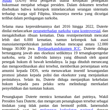
Squad
(DDS) serta pengawas utama kebijakan penegakan
hukumsaat menjabat sebagai presiden. Dalam dokumen tersebut
disebutkan bahwa kelompok inimelancarkan serangan sistematis
terhadap warga sipil Filipina, khususnya mereka yang dicurigai
terlibat dalam perdagangan narkoba.
Selama masa kepresidenannya dari 2016 hingga 2022, Duterte
dinilai melancarkan
perang
terhadap
narkoba
yang
kontroversial
, dan
mengakibatkan ribuan kematian. Data resmipemerintah mencatat
lebih dari 6.000 kematian, namun kelompok hak asasi
manusiamemperkirakan jumlah korban mencapai antara 12.000
hingga 30.000 jiwa.
Berdasarkan
dokumen
ICC
, Duterte diduga
bertanggung jawab atas eksekusi sedikitnya 19 tersangkapengedar
narkoba, serta 24 individu lainnya yang dibunuh oleh aparat
penegak hukum di bawah kendalinya. Ia juga dituduh merancang
dan mengoordinasikan aksi tersebut, memberikan persenjataan serta
amunisi kepada DDS, serta menawarkan insentif keuangandan
promosi jabatan kepada polisi dan eksekutor yang menjalankan
perintahnya. Selain itu, Duterte diduga menjanjikan kekebalan
hukum kepada para pelaku serta melindungi merekadari
penyelidikan dan tuntutan hukum.
Penangkapan Duterte memicu kemarahan dari putrinya, Wakil
Presiden Sara Duterte, dan mengecam penangkapan tersebut sebagai
tindakan yang tidak pantas dan bermotif politik. Iamenuduh
pemerintah saat ini
melanggar
kedaulatan
nasional
dengan