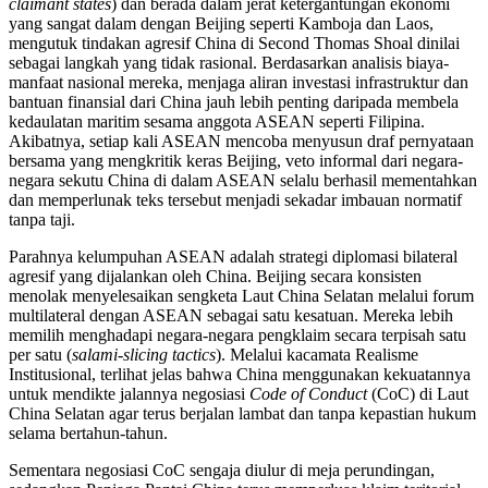
claimant states
) dan berada dalam jerat ketergantungan ekonomi
yang sangat dalam dengan Beijing seperti Kamboja dan Laos,
mengutuk tindakan agresif China di Second Thomas Shoal dinilai
sebagai langkah yang tidak rasional. Berdasarkan analisis biaya-
manfaat nasional mereka, menjaga aliran investasi infrastruktur dan
bantuan finansial dari China jauh lebih penting daripada membela
kedaulatan maritim sesama anggota ASEAN seperti Filipina.
Akibatnya, setiap kali ASEAN mencoba menyusun draf pernyataan
bersama yang mengkritik keras Beijing, veto informal dari negara-
negara sekutu China di dalam ASEAN selalu berhasil mementahkan
dan memperlunak teks tersebut menjadi sekadar imbauan normatif
tanpa taji.
Parahnya kelumpuhan ASEAN adalah strategi diplomasi bilateral
agresif yang dijalankan oleh China. Beijing secara konsisten
menolak menyelesaikan sengketa Laut China Selatan melalui forum
multilateral dengan ASEAN sebagai satu kesatuan. Mereka lebih
memilih menghadapi negara-negara pengklaim secara terpisah satu
per satu (
salami-slicing tactics
). Melalui kacamata Realisme
Institusional, terlihat jelas bahwa China menggunakan kekuatannya
untuk mendikte jalannya negosiasi
Code of Conduct
(CoC) di Laut
China Selatan agar terus berjalan lambat dan tanpa kepastian hukum
selama bertahun-tahun.
Sementara negosiasi CoC sengaja diulur di meja perundingan,