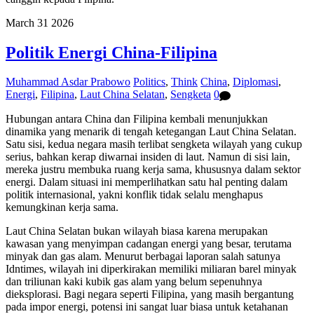
March
31
2026
Politik Energi China-Filipina
Muhammad Asdar Prabowo
Politics
,
Think
China
,
Diplomasi
,
Energi
,
Filipina
,
Laut China Selatan
,
Sengketa
0
Hubungan antara China dan Filipina kembali menunjukkan
dinamika yang menarik di tengah ketegangan Laut China Selatan.
Satu sisi, kedua negara masih terlibat sengketa wilayah yang cukup
serius, bahkan kerap diwarnai insiden di laut. Namun di sisi lain,
mereka justru membuka ruang kerja sama, khususnya dalam sektor
energi. Dalam situasi ini memperlihatkan satu hal penting dalam
politik internasional, yakni konflik tidak selalu menghapus
kemungkinan kerja sama.
Laut China Selatan bukan wilayah biasa karena merupakan
kawasan yang menyimpan cadangan energi yang besar, terutama
minyak dan gas alam. Menurut berbagai laporan salah satunya
Idntimes, wilayah ini diperkirakan memiliki miliaran barel minyak
dan triliunan kaki kubik gas alam yang belum sepenuhnya
dieksplorasi. Bagi negara seperti Filipina, yang masih bergantung
pada impor energi, potensi ini sangat luar biasa untuk ketahanan