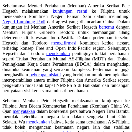
Sebelumnya Menteri Pertahanan (Menhan) Amerika Serikat Pete
Hegseth melaksanakan
kunjungan resmi
ke Filipina untuk
menekankan komitmen Negeri Paman Sam
dalam melindungi
Negeri Lumbung Padi
dari
agresi yang dilancarkan China
.
Dalam
kunjungan ini Menhan Amerika Serikat Hegseth
bertemu
dengan
Menhan Filipina
Gilberto Teodoro
untuk membangun ulang
deterrence
di kawasan Indo-Pasifik. Dalam pertemuan tersebut
Hegseth dan Teodoro
mengafirmasi
komitmen
kedua negara
terhadap konsep
Free and Open Indo-Pacific region
.
Selanjutnya
Hegseth dan Teodoro
menekankan
pentingnya traktat pertahanan
seperti Trakat Pertahanan Mutual AS-Filipina
(MDT)
dan Traktat
Peningkatan Kerja Sama Pertahanan
(EDCA)
dalam menghadapi
dinamika keamanan yang semakin kompleks.
Pertemuan ini juga
menghasilkan
beberapa inisiatif
yang bertujuan untuk meningkatkan
interoperabilitas antara militer Filipina dan Amerika Serikat seperti
pengerahan rudal anti-kapal NMSESIS di Balikatan dan
rancangan
pernyataan visi kerja sama industri pertahanan.
Sebelum Menhan Pete Hegseth melaksanakan kunjungan ke
Filipina, Juru Bicara Kementerian Pertahanan (Kemhan) China Wu
Qian
menyatakan
dalam konferensi pers bahwa Negeri Tirai Bambu
menolak keterlibatan negara lain dalam sengketa Laut China
Selatan. Wu
menekankan
bahwa kerja sama pertahanan AS-Filipina
tidak boleh mengancam
keamanan
negara lain dan
stabilitas