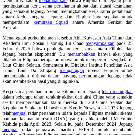
Menhan Nakatani
menambahkan
bahwa
Filipina dan Jepang perlu
meningkatkan kerja sama pertahanan akibat dari situasi
keamanan
yang semakin tegang.
Selain meningkatkan kerja sama pertahanan
antara kedua negara, Jepang dan Filipina juga sepakat untuk
memperdalam
kemitraan
Squad
antara Amerika Serikat dan
Australia.
Menanggapi perkembangan tersebut Ahli Kawasan Asia Timur dari
Akademi Ilmu Sosial Liaoning
Lü Chao
menyampaikan
pada 25
Februari 2025 bahwa peningkatan kerja sama antara Filipina dan
Jepang bersifat eksploitatif. Lü
menambahkan
bahwa aksi yang
dilakukan Filipina merupakan upaya untuk memperumit sengketa di
Laut China Selatan. Sementara itu Direktur Institut Penelitian Asia
Timur Laut Da Zhigang
menganggap
upaya Filipina untuk
menempatkan dirinya dalam payung perlindungan Jepang tidak
akan memberikan hasil yang diinginkan.
Kerja sama pertahanan antara Filipina dan Jepang
telah meningkat
dalam beberapa tahun terakhir akibat dari aksi China yang semakin
asertif mempertahankan klaim mereka di Laut China Selatan dan
Kepulauan Senkaku
. Dilansir dari Kyodo News, sejak 2023
Jepang
telah
menjual
radar pertahanan
udara
kepada Filipina melalui skema
bantuan keamanan resmi
(OSA) yang disahkan oleh
PM Fumio
Kishida
pada April 2023
.
Selain itu
pada Desember 2024, Jepang
menjual
radar pengawas maritim J/FPS-3 untuk
membantu
Angkatan Bersenjata Filipina
meningkatkan kapabilitas pengawasan