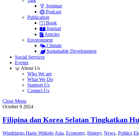
Talk
Seminar
Podcast
Publication
Book
Journal
Articles
Environment
Climate
Sustainable Development
Social Services
Events
About Us
Who We are
What We Do
Support Us
Contact Us
Close Menu
October
9
2024
Filipina dan Korea Selatan Tingkatkan Hu
Windriargo Hario Widodo
Asia
,
Economy
,
History
,
News
,
Politics
Ek