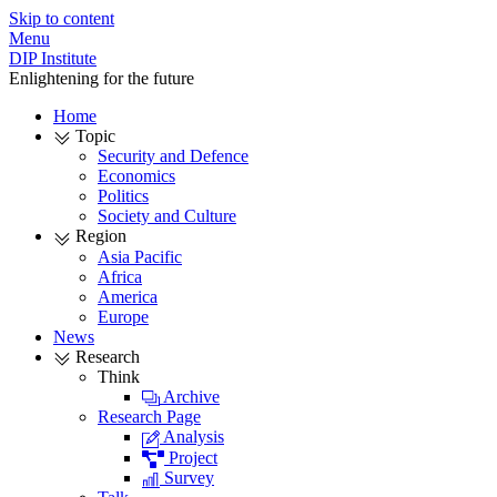
Skip to content
Menu
DIP Institute
Enlightening for the future
Home
Topic
Security and Defence
Economics
Politics
Society and Culture
Region
Asia Pacific
Africa
America
Europe
News
Research
Think
Archive
Research Page
Analysis
Project
Survey