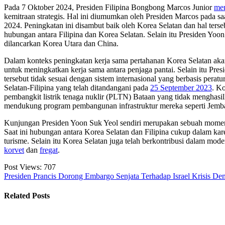
Pada 7 Oktober 2024, Presiden Filipina Bongbong Marcos Junior
me
kemitraan strategis. Hal ini diumumkan oleh Presiden Marcos pada s
2024. Peningkatan ini disambut baik oleh Korea Selatan dan hal ter
hubungan antara Filipina dan Korea Selatan. Selain itu Presiden Yo
dilancarkan Korea Utara dan China.
Dalam konteks peningkatan kerja sama pertahanan Korea Selatan akan 
untuk meningkatkan kerja sama antara penjaga pantai. Selain itu P
tersebut tidak sesuai dengan sistem internasional yang berbasis per
Selatan-Filipina yang telah ditandangani pada
25 September 2023
. K
pembangkit listrik tenaga nuklir (PLTN) Bataan yang tidak menghasil
mendukung program pembangunan infrastruktur mereka seperti Jem
Kunjungan Presiden Yoon Suk Yeol sendiri merupakan sebuah momen b
Saat ini hubungan antara Korea Selatan dan Filipina cukup dalam kar
turisme. Selain itu Korea Selatan juga telah berkontribusi dalam mod
korvet
dan
fregat
.
Post Views:
707
Presiden Prancis Dorong Embargo Senjata Terhadap Israel
Krisis De
Related Posts