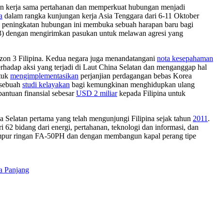
an kerja sama pertahanan dan memperkuat hubungan menjadi
a
dalam rangka kunjungan kerja Asia Tenggara dari 6-11 Oktober
peningkatan hubungan ini membuka sebuah harapan baru bagi
3) dengan mengirimkan pasukan untuk melawan agresi yang
izon 3 Filipina. Kedua negara juga menandatangani
nota kesepahaman
rhadap aksi yang terjadi di Laut China Selatan dan menganggap hal
ntuk
mengimplementasikan
perjanjian perdagangan bebas Korea
 sebuah
studi kelayakan
bagi kemungkinan menghidupkan ulang
bantuan finansial sebesar
USD 2 miliar
kepada Filipina untuk
 Selatan pertama yang telah mengunjungi Filipina sejak tahun
2011
.
ri 62 bidang dari energi, pertahanan, teknologi dan informasi, dan
mpur ringan FA-50PH dan dengan membangun kapal perang tipe
a Panjang