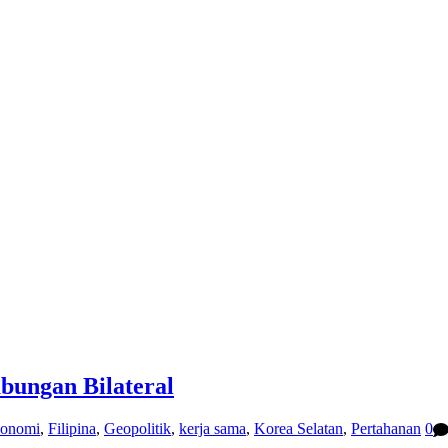
bungan Bilateral
onomi
,
Filipina
,
Geopolitik
,
kerja sama
,
Korea Selatan
,
Pertahanan
0