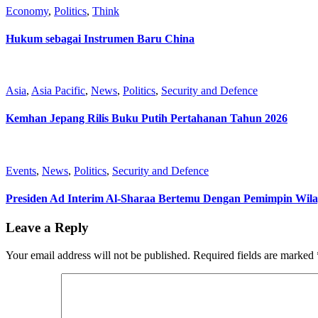
Economy
,
Politics
,
Think
Hukum sebagai Instrumen Baru China
Asia
,
Asia Pacific
,
News
,
Politics
,
Security and Defence
Kemhan Jepang Rilis Buku Putih Pertahanan Tahun 2026
Events
,
News
,
Politics
,
Security and Defence
Presiden Ad Interim Al-Sharaa Bertemu Dengan Pemimpin Wil
Leave a Reply
Your email address will not be published.
Required fields are marked