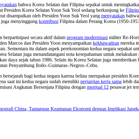
nyatakan
bahwa Korea Selatan dan Filipina sepakat untuk meningkatk
aat Presiden Korea Selatan Yoon Suk Yeol sedang berkunjung ke
Filipin
sebut disampaikan oleh Presiden Yoon Suk Yeol yang
menyatakan
bahwa 
on juga menyinggung
kontribusi
Filipina dalam Perang Korea (1950-195
berpartisipasi secara aktif dalam
program modernisasi
militer Re-Hor
residen Marcos dan Presiden Yoon menyampaikan
kekhawatiran
mereka te
aturan. Sementara itu dalam aspek perekonomian kedua negara sepakat u
orea Selatan juga menandatangani nota kesepahaman untuk melakukan
kan daya sejak tahun 1986. Selain itu Korea Selatan juga memberikan 
batan Penyambung Iloilo–Guimaras–Negros–Cebu.
ersejarah bagi kedua negara karena beliau merupakan presiden Korea
ena saat ini kedua negara sudah memiliki
perjanjian kerja sama
lebih da
ernisasi Angkatan Bersenjata Filipina dengan
menjual 12
pesawat jet te
mografi China, Tantangan Keamanan Ekonomi dengan Implikasi Jangk