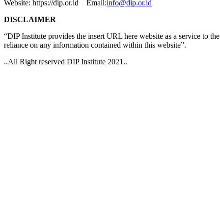
Website: https://dip.or.id Email:
info@dip.or.id
DISCLAIMER
“DIP Institute provides the insert URL here website as a service to the p
reliance on any information contained within this website”.
..All Right reserved DIP Institute 2021..