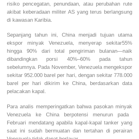
risiko
pencegatan
,
penundaan
,
atau
perubahan
rute
akibat
keberadaan
militer
AS yang
terus
berlangsung
di
kawasan
Karibia
.
Sepanjang
tahun
ini
, China
menjadi
tujuan
utama
ekspor
minyak
Venezuela,
menyerap
sekitar
55%
hingga
90%
dari
total
pengiriman
bulanan
—
naik
dibandingkan
porsi
40%–60%
pada
tahun
sebelumnya
.
Pada
November, Venezuela
mengekspor
sekitar
952.000
barel
per
hari
,
dengan
sekitar
778.000
barel
per
hari
dikirim
ke
China,
berdasarkan
data
pelacakan
kapal
.
Para
analis
memperingatkan
bahwa
pasokan
minyak
Venezuela
ke
China
berpotensi
menurun
pada
Februari
mendatang
apabila
kapal-kapal
tanker yang
saat
ini
sudah
bermuatan
dan
tertahan
di
perairan
Venezuela
tidak
dapat
berlayar
.