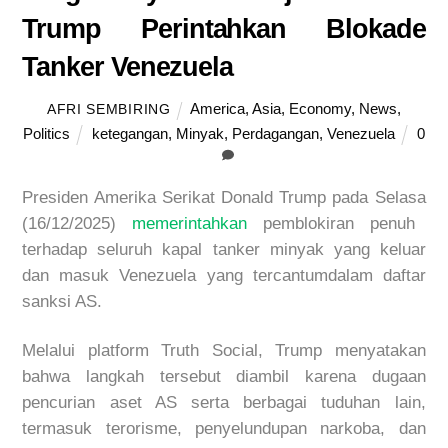
Trump Perintahkan Blokade
Tanker Venezuela
America
,
Asia
,
Economy
,
News
,
AFRI SEMBIRING
Politics
ketegangan
,
Minyak
,
Perdagangan
,
Venezuela
0
Presiden
Amerika
Serikat
Donald Trump
pada
Selasa
(16/12/2025)
memerintahkan
pemblokiran
penuh
terhadap
seluruh
kapal
tanker
minyak
yang
keluar
dan
masuk
Venezuela yang
tercantum
dalam
daftar
sanksi
AS.
Melalui
platform Truth Social, Trump
menyatakan
bahwa
langkah
tersebut
diambil
karena
dugaan
pencurian
aset
AS
serta
berbagai
tuduhan
lain
,
termasuk
terorisme
,
penyelundupan
narkoba
,
dan