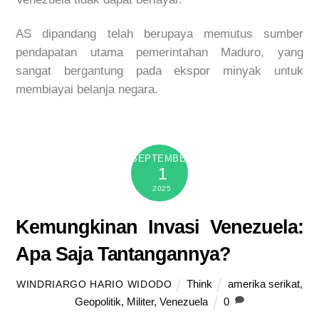
AS
dipandang
telah
berupaya
memutus
sumber
pendapatan
utama
pemerintahan
Maduro
, yang
sangat
bergantung
pada
ekspor
minyak
untuk
membiayai
belanja
negara
.
SEPTEMBER
1
2025
Kemungkinan Invasi Venezuela:
Apa Saja Tantangannya?
Think
amerika serikat
,
WINDRIARGO HARIO WIDODO
Geopolitik
,
Militer
,
Venezuela
0