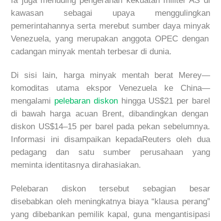
Ia
juga
menuding
pengerahan
kekuatan
militer
AS di
kawasan
sebagai
upaya
menggulingkan
pemerintahannya
serta
merebut
sumber
daya
minyak
Venezuela, yang
merupakan
anggota
OPEC
dengan
cadangan
minyak
mentah
terbesar
di
dunia
.
Di
sisi
lain
,
harga
minyak
mentah
berat
Merey
—
komoditas
utama
ekspor
Venezuela
ke
China—
mengalami
pelebaran
diskon
hingga
US$21 per
barel
di
bawah
harga
acuan
Brent,
dibandingkan
dengan
diskon
US$14–15 per
barel
pada
pekan
sebelumnya
.
Informasi
ini
disampaikan
kepada
Reuters
oleh
dua
pedagang
dan
satu
sumber
perusahaan
yang
meminta
identitasnya
dirahasiakan
.
Pelebaran
diskon
tersebut
sebagian
besar
disebabkan
oleh
meningkatnya
biaya
“
klausa
perang
”
yang
dibebankan
pemilik
kapal
,
guna
mengantisipasi