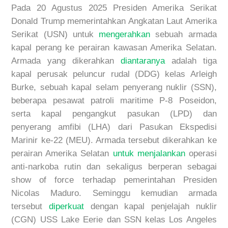
Pada
2
0
Agustus 2025
Presiden Amerika Serikat
Donald Trump memerintahkan Angkatan Laut Amerika
Serikat (USN) untuk
mengerahkan
sebuah armada
kapal perang ke perairan kawasan Amerika Selatan.
Armada yang dikerahkan
diantaranya
adalah tiga
kapal perusak peluncur rudal (DDG) kelas Arleigh
Burke, sebuah kapal selam penyerang nuklir (SSN),
beberapa pesawat patroli maritime P-8 Poseidon,
serta kapal pengangkut pasukan (LPD) dan
penyerang amfibi (LHA) dari Pasukan Ekspedisi
Marinir ke-22 (MEU). Armada tersebut dikerahkan ke
perairan Amerika Selatan
untuk menjalankan
operasi
anti-narkoba rutin dan sekaligus berperan sebagai
show of force
terhadap
pemerintahan Presiden
Nicolas Maduro. Seminggu kemudian armada
tersebut
diperkuat
dengan
kapal penjelajah nuklir
(CGN) USS Lake Eerie dan SSN kelas Los Angeles