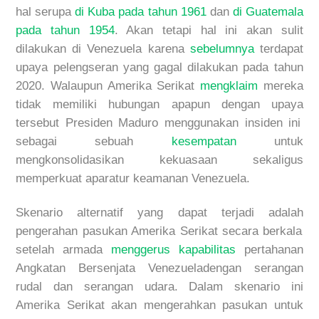
hal serupa
di Kuba pada tahun 1961
dan
di Guatemala
pada tahun 1954
. Akan tetapi
hal
ini akan sulit
dilakukan di Venezuela karena
sebelumnya
terdapat
upaya
pelengseran yang gagal
dilakukan
pada tahun
2020. Walaupun Amerika Serikat
mengklaim
mereka
tidak memiliki hubungan apapun dengan
upaya
tersebut
Presiden Maduro menggunakan insiden ini
sebagai sebuah
kesempatan
untuk
mengkonsolidasikan kekuasaan sekaligus
memperk
uat aparatur keamanan Venezuela
.
Skenario alternatif
yang
dapat
terjadi adalah
pengerahan pasukan Amerika Serikat secara berkala
setelah armada
menggerus kapabilitas
pertahanan
Angkatan Bersenjata Venezuela
dengan serangan
rudal dan serangan udara
.
Dalam skenario ini
Amerika Serikat akan mengerahkan pasukan untuk