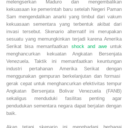
meleng
serkan Maduro dan mengembalikan
kekuasaan ke pemerintah baru setelah Negeri Paman
Sam mengendalikan
anarki yang timbul dari vakum
kekuasaan sementara yang terbentuk akibat dari
invasi tersebut. Skenario alternatif
ini merupakan
sesuatu yang memungkinkan terjadi karena Amerika
Serikat bisa memanfaatkan
shock and awe
untuk
menghancurkan kekuatan Angkatan Bersenjata
Venezuela.
Taktik ini memanfaatkan keuntungan
industri pertahanan
Amerika Serikat
dengan
menggunakan g
empuran berkelanjutan dan formasi
gerak cepat untuk menghancurkan efektivitas tempur
Angkatan Bersenjata Bolivar Venezuela (FANB)
sekaligus
menduduki fasilitas penting
agar
pendudukan sementara negara dapat berjalan dengan
baik.
Akan tetapi skenario ini menghadapi berbagai