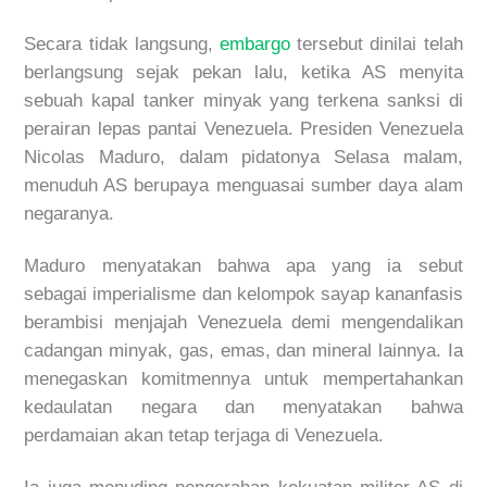
Secara
tidak
langsung
,
embargo
tersebut
dinilai
telah
berlangsung
sejak
pekan
lalu
,
ketika
AS
menyita
sebuah
kapal
tanker
minyak
yang
terkena
sanksi
di
perairan
lepas
pantai
Venezuela.
Presiden
Venezuela
Nicolas
Maduro
,
dalam
pidatonya
Selasa
malam
,
menuduh
AS
berupaya
menguasai
sumber
daya
alam
negaranya
.
Maduro
menyatakan
bahwa
apa
yang
ia
sebut
sebagai
imperialisme
dan
kelompok
sayap
kanan
fasis
berambisi
menjajah
Venezuela demi
mengendalikan
cadangan
minyak
, gas,
emas
,
dan
mineral
lainnya
.
Ia
menegaskan
komitmennya
untuk
mempertahankan
kedaulatan
negara
dan
menyatakan
bahwa
perdamaian
akan
tetap
terjaga
di Venezuela.