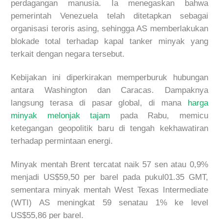
perdagangan
manusia
.
Ia
menegaskan
bahwa
pemerintah
Venezuela
telah
ditetapkan
sebagai
organisasi
teroris
asing
,
sehingga
AS
memberlakukan
blokade
total
terhadap
kapal
tanker
minyak
yang
terkait
dengan
negara
tersebut
.
Kebijakan
ini
diperkirakan
memperburuk
hubungan
antara
Washington
dan
Caracas.
Dampaknya
langsung
terasa
di
pasar
global, di mana
h
arga
minyak
melonjak
tajam
pada
Rabu
,
memicu
ketegangan
geopolitik
baru
di
tengah
kekhawatiran
terhadap
permintaan
energi
.
Minyak
mentah
Brent
tercatat
naik
57
sen
atau
0,9%
menjadi
US$59,50 per
barel
pada
pukul
01.35 GMT,
sementara
minyak
mentah
West Texas Intermediate
(WTI) AS
meningkat
59
sen
atau
1%
ke
level
US$55,86 per
barel
.