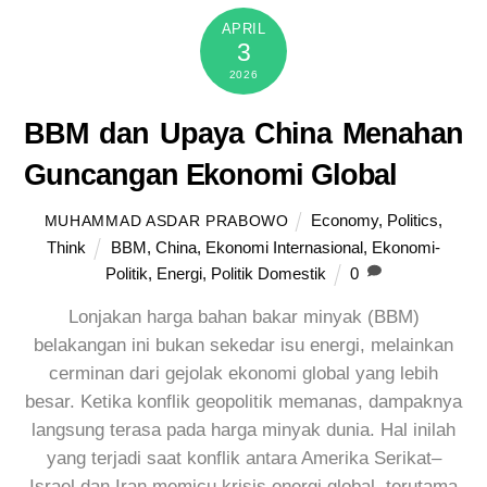
APRIL
3
2026
BBM dan Upaya China Menahan
Guncangan Ekonomi Global
Economy
,
Politics
,
MUHAMMAD ASDAR PRABOWO
Think
BBM
,
China
,
Ekonomi Internasional
,
Ekonomi-
Politik
,
Energi
,
Politik Domestik
0
Lonjakan harga bahan bakar minyak (BBM)
belakangan ini bukan sekedar isu energi, melainkan
cerminan dari gejolak ekonomi global yang lebih
besar. Ketika konflik geopolitik memanas, dampaknya
langsung terasa pada harga minyak dunia. Hal inilah
yang terjadi saat konflik antara Amerika Serikat–
Israel dan Iran memicu krisis energi global, terutama