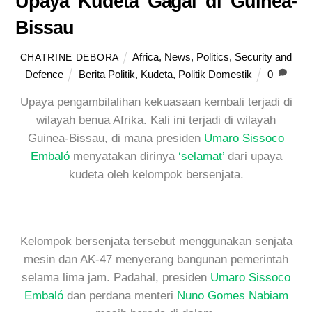
Upaya Kudeta Gagal di Guinea-
Bissau
Africa
,
News
,
Politics
,
Security and
CHATRINE DEBORA
Defence
Berita Politik
,
Kudeta
,
Politik Domestik
0
Upaya pengambilalihan kekuasaan kembali terjadi di
wilayah benua Afrika. Kali ini terjadi di wilayah
Guinea-Bissau, di mana presiden
Umaro Sissoco
Embaló
menyatakan dirinya
‘selamat’
dari upaya
kudeta oleh kelompok bersenjata.
Kelompok bersenjata tersebut menggunakan senjata
mesin dan AK-47 menyerang bangunan pemerintah
selama lima jam. Padahal, presiden
Umaro Sissoco
Embaló
dan perdana menteri
Nuno Gomes Nabiam