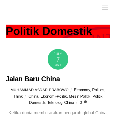
Skip
Men
to
content
Politik Domestik
JULY
7
2026
Jalan Baru China
Economy
,
Politics
,
MUHAMMAD ASDAR PRABOWO
Think
China
,
Ekonomi-Politik
,
Mesin Politik
,
Politik
Domestik
,
Teknologi China
0
Ketika dunia membicarakan pengaruh global China,