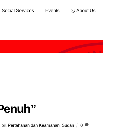
Social Services
Events
About Us
Sustainable Development
 Penuh”
pil
,
Pertahanan dan Keamanan
,
Sudan
0