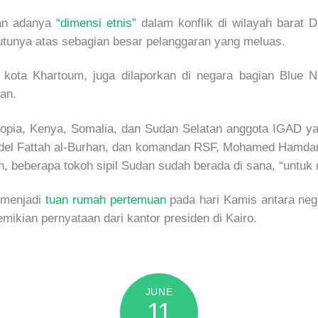
kan adanya
“dimensi etnis”
dalam konflik di wilayah barat D
utunya atas sebagian besar pelanggaran yang meluas.
 kota Khartoum, juga dilaporkan di negara bagian Blue Ni
an.
thiopia, Kenya, Somalia, dan Sudan Selatan anggota IGAD
del Fattah al-Burhan, dan komandan RSF, Mohamed Hamdan 
 beberapa tokoh sipil Sudan sudah berada di sana, “untu
 menjadi
tuan rumah pertemuan
pada hari Kamis antara neg
emikian pernyataan dari kantor presiden di Kairo.
JUNE
11