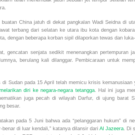
ra.
buatan China jatuh di dekat pangkalan Wadi Seidna di ut
at terbang dari selatan ke utara ibu kota dengan kobaran
ta, dengan beberapa korban sipil dilaporkan tewas dan luka-
kat, gencatan senjata sedikit menenangkan pertempuran
belumnya, berulang kali dilanggar. Pembicaraan untuk me
i Sudan pada 15 April telah memicu krisis kemanusiaan yan
melarikan diri ke negara-negara tetangga
. Hal ini juga 
mematikan juga pecah di wilayah Darfur, di ujung barat
ng besar.
takan pada 5 Juni bahwa ada “pelanggaran hukum” di neg
benar di luar kendali,” katanya dilansir dari
Al Jazeera
. Di