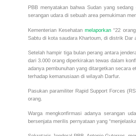
PBB menyatakan bahwa Sudan yang sedang d
serangan udara di sebuah area pemukiman mene
Kementerian Kesehatan
melaporkan
“22 orang 
Sabtu di kota saudara Khartoum, di distrik Dar 
Setelah hampir tiga bulan perang antara jende
dari 3.000 orang diperkirakan tewas dalam kon
adanya pembunuhan yang ditargetkan secara etn
terhadap kemanusiaan di wilayah Darfur.
Pasukan paramiliter Rapid Support Forces (R
orang.
Warga mengkonfirmasi adanya serangan udar
bersenjata merilis pernyataan yang “menjelas
Sekretaris Jenderal PBB, Antonio Guterres, m