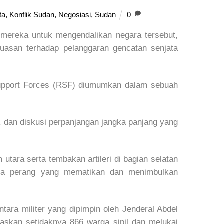
ta
,
Konflik Sudan
,
Negosiasi
,
Sudan
0
mereka untuk mengendalikan negara tersebut,
puasan terhadap pelanggaran gencatan senjata
 Support Forces (RSF) diumumkan dalam sebuah
, dan diskusi perpanjangan jangka panjang yang
 utara serta tembakan artileri di bagian selatan
zona perang yang mematikan dan menimbulkan
ara militer yang dipimpin oleh Jenderal Abdel
skan setidaknya 866 warga sipil dan melukai