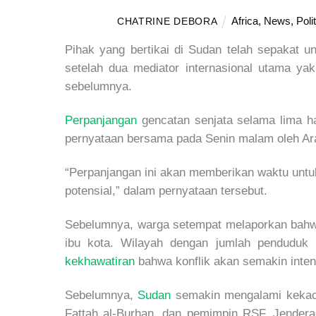
Africa
,
News
,
Poli
CHATRINE DEBORA
Pihak yang bertikai di Sudan telah sepakat
setelah dua mediator internasional utama ya
sebelumnya.
Perpanjangan
gencatan senjata selama lima h
pernyataan bersama pada Senin malam oleh Ara
“Perpanjangan ini akan memberikan waktu untuk
potensial,” dalam pernyataan tersebut.
Sebelumnya, warga setempat melaporkan bah
ibu kota. Wilayah dengan jumlah penduduk 
kekhawatiran
bahwa konflik akan semakin inten
Sebelumnya,
Sudan
semakin mengalami kekacau
Fattah al-Burhan, dan pemimpin RSF, Jender