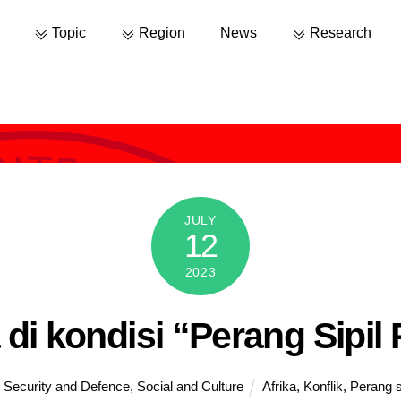
Topic
Region
News
Research
JULY
12
2023
di kondisi “Perang Sipil
,
Security and Defence
,
Social and Culture
Afrika
,
Konflik
,
Perang si