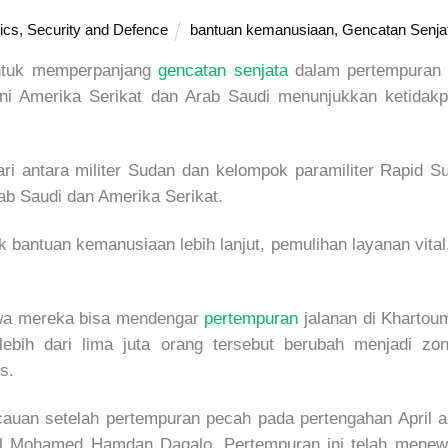
tics
,
Security and Defence
bantuan kemanusiaan
,
Gencatan Senja
 untuk memperpanjang
gencatan senjata
dalam pertempuran 
kni Amerika Serikat dan Arab Saudi menunjukkan ketidak
ari antara militer Sudan dan kelompok paramiliter Rapid
b Saudi dan Amerika Serikat.
 bantuan kemanusiaan lebih lanjut, pemulihan layanan vital
wa mereka bisa mendengar
pertempuran
jalanan di Khartoum
lebih dari lima juta orang tersebut berubah menjadi 
s.
an setelah pertempuran pecah pada pertengahan April ant
al Mohamed Hamdan Dagalo. Pertempuran ini telah menewa