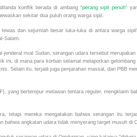
ilanda konflik berada di ambang
“perang sipil penuh”
yan
waskan sekitar dua puluh orang warga sipil.
tewas dan sejumlah besar luka-luka di antara warga sipil
al-Salam.
ral-jenderal rival Sudan, serangan udara tersebut merupaka
flik ini, di mana para korban selamat melaporkan gelomba
is. Selain itu, terjadi juga penjarahan massal, dan PBB m
SF), yang bertempur melawan tentara reguler, mengklaim b
a, tetapi mereka mengatakan bahwa serangan itu terjad
kan bahwa angkatan udara tidak menyerang target musuh di
engutuk serangan udara di Omdurman, yang katanya “didug