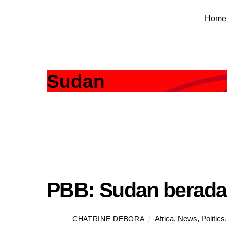
Skip
Home
to
content
Sudan
PBB: Sudan berada 
Africa
,
News
,
Politics
CHATRINE DEBORA