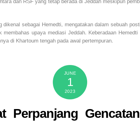
ri tentara dan RSF yang tetap berada di Jeddah meskipun pe
ikenal sebagai Hemedti, mengatakan dalam sebuah posti
uk membahas upaya mediasi Jeddah. Keberadaan Hemedti sa
ya di Khartoum tengah pada awal pertempuran.
JUNE
1
2023
t Perpanjang Gencatan