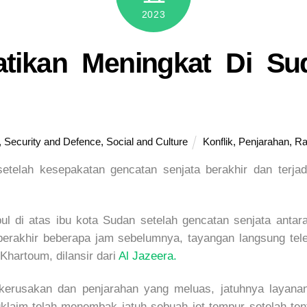
2023
tikan Meningkat Di Su
,
Security and Defence
,
Social and Culture
Konflik
,
Penjarahan
,
Ra
telah kesepakatan gencatan senjata berakhir dan terjadi
pul di atas ibu kota Sudan setelah gencatan senjata ant
berakhir beberapa jam sebelumnya, tayangan langsung tele
Khartoum, dilansir dari
Al Jazeera.
kerusakan dan penjarahan yang meluas, jatuhnya layanan 
laim telah menembak jatuh sebuah jet tempur setelah ten