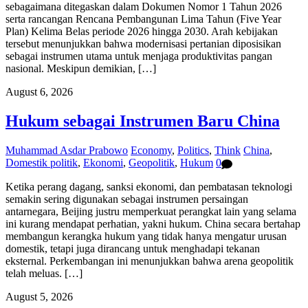
sebagaimana ditegaskan dalam Dokumen Nomor 1 Tahun 2026
serta rancangan Rencana Pembangunan Lima Tahun (Five Year
Plan) Kelima Belas periode 2026 hingga 2030. Arah kebijakan
tersebut menunjukkan bahwa modernisasi pertanian diposisikan
sebagai instrumen utama untuk menjaga produktivitas pangan
nasional. Meskipun demikian, […]
August 6, 2026
Hukum sebagai Instrumen Baru China
Muhammad Asdar Prabowo
Economy
,
Politics
,
Think
China
,
Domestik politik
,
Ekonomi
,
Geopolitik
,
Hukum
0
Ketika perang dagang, sanksi ekonomi, dan pembatasan teknologi
semakin sering digunakan sebagai instrumen persaingan
antarnegara, Beijing justru memperkuat perangkat lain yang selama
ini kurang mendapat perhatian, yakni hukum. China secara bertahap
membangun kerangka hukum yang tidak hanya mengatur urusan
domestik, tetapi juga dirancang untuk menghadapi tekanan
eksternal. Perkembangan ini menunjukkan bahwa arena geopolitik
telah meluas. […]
August 5, 2026