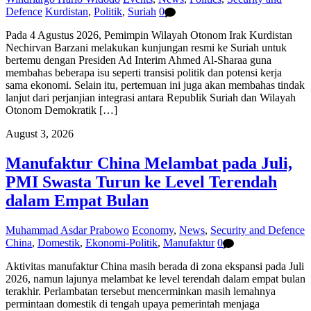
Defence
Kurdistan
,
Politik
,
Suriah
0
Pada 4 Agustus 2026, Pemimpin Wilayah Otonom Irak Kurdistan
Nechirvan Barzani melakukan kunjungan resmi ke Suriah untuk
bertemu dengan Presiden Ad Interim Ahmed Al-Sharaa guna
membahas beberapa isu seperti transisi politik dan potensi kerja
sama ekonomi. Selain itu, pertemuan ini juga akan membahas tindak
lanjut dari perjanjian integrasi antara Republik Suriah dan Wilayah
Otonom Demokratik […]
August 3, 2026
Manufaktur China Melambat pada Juli,
PMI Swasta Turun ke Level Terendah
dalam Empat Bulan
Muhammad Asdar Prabowo
Economy
,
News
,
Security and Defence
China
,
Domestik
,
Ekonomi-Politik
,
Manufaktur
0
Aktivitas manufaktur China masih berada di zona ekspansi pada Juli
2026, namun lajunya melambat ke level terendah dalam empat bulan
terakhir. Perlambatan tersebut mencerminkan masih lemahnya
permintaan domestik di tengah upaya pemerintah menjaga