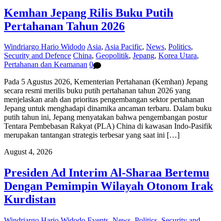
Kemhan Jepang Rilis Buku Putih
Pertahanan Tahun 2026
Windriargo Hario Widodo
Asia
,
Asia Pacific
,
News
,
Politics
,
Security and Defence
China
,
Geopolitik
,
Jepang
,
Korea Utara
,
Pertahanan dan Keamanan
0
Pada 5 Agustus 2026, Kementerian Pertahanan (Kemhan) Jepang
secara resmi merilis buku putih pertahanan tahun 2026 yang
menjelaskan arah dan prioritas pengembangan sektor pertahanan
Jepang untuk menghadapi dinamika ancaman terbaru. Dalam buku
putih tahun ini, Jepang menyatakan bahwa pengembangan postur
Tentara Pembebasan Rakyat (PLA) China di kawasan Indo-Pasifik
merupakan tantangan strategis terbesar yang saat ini […]
August 4, 2026
Presiden Ad Interim Al-Sharaa Bertemu
Dengan Pemimpin Wilayah Otonom Irak
Kurdistan
Windriargo Hario Widodo
Events
,
News
,
Politics
,
Security and