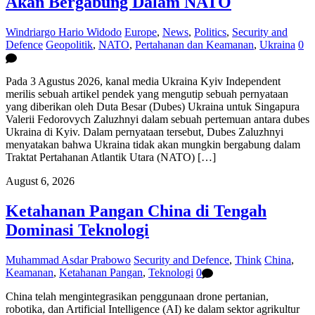
Akan Bergabung Dalam NATO
Windriargo Hario Widodo
Europe
,
News
,
Politics
,
Security and
Defence
Geopolitik
,
NATO
,
Pertahanan dan Keamanan
,
Ukraina
0
Pada 3 Agustus 2026, kanal media Ukraina Kyiv Independent
merilis sebuah artikel pendek yang mengutip sebuah pernyataan
yang diberikan oleh Duta Besar (Dubes) Ukraina untuk Singapura
Valerii Fedorovych Zaluzhnyi dalam sebuah pertemuan antara dubes
Ukraina di Kyiv. Dalam pernyataan tersebut, Dubes Zaluzhnyi
menyatakan bahwa Ukraina tidak akan mungkin bergabung dalam
Traktat Pertahanan Atlantik Utara (NATO) […]
August 6, 2026
Ketahanan Pangan China di Tengah
Dominasi Teknologi
Muhammad Asdar Prabowo
Security and Defence
,
Think
China
,
Keamanan
,
Ketahanan Pangan
,
Teknologi
0
China telah mengintegrasikan penggunaan drone pertanian,
robotika, dan Artificial Intelligence (AI) ke dalam sektor agrikultur