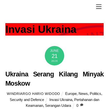
Skip
Men
to
content
Invasi Ukraina
JUNE
21
2026
Ukraina Serang Kilang Minyak
Moskow
Europe
,
News
,
Politics
,
WINDRIARGO HARIO WIDODO
Security and Defence
Invasi Ukraina
,
Pertahanan dan
Keamanan
,
Serangan Udara
0