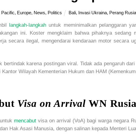
 Pacific
,
Europe
,
News
,
Politics
Bali
,
Invasi Ukraina
,
Perang Rusia
bil
langkah-langkah
untuk meminimalkan pelanggaran yang
akangan ini. Koster mengklaim bahwa pihaknya sedang m
kerja secara ilegal, mengendarai kendaraan motor secara 
bertindak karena postingan viral. Tidak ada pengaruh dari 
 di Kantor Wilayah Kementerian Hukum dan HAM (Kemenkumha
abut
Visa on Arrival
WN Rusia
 untuk
mencabut
visa on arrival (VoA) bagi warga negara Ru
 dan Hak Asasi Manusia, dengan salinan kepada Menteri Lu