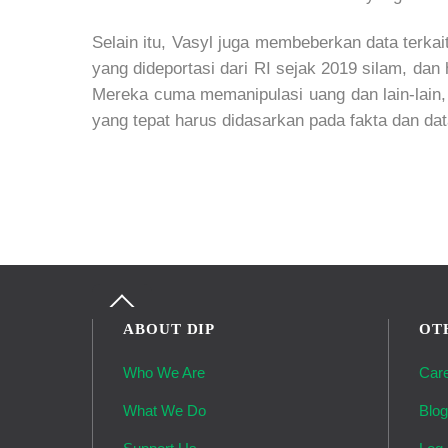
Selain itu, Vasyl juga membeberkan data terka
yang dideportasi dari RI sejak 2019 silam, dan
Mereka cuma memanipulasi uang dan lain-lain
yang tepat harus didasarkan pada fakta dan da
Back
To
ABOUT DIP
OT
Top
Who We Are
Car
What We Do
Blo