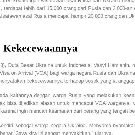
ahwa tren kedatangan wisatawan asal Rusia dan Ukraina me
, terdapat lebih dari 15.000 orang dari Rusia dan 2.000-a
isatawan asal Rusia mencapai hampir 20.000 orang dan Ukr
p Kekecewaannya
/3), Duta Besar Ukraina untuk Indonesia, Vasyl Hamianin,
isa on Arrival (VOA) bagi warga negara Rusia dan Ukraina
 menyatakan kekecewaannya terhadap sosok yang ia anggap r
a kaitannya dengan warga Rusia yang melakukan kesalah
tak bisa dijadikan alasan untuk mencabut VOA warganya. V
karena ingin mencari keamanan dari perang yang tengah ber
a sendiri sebagai warga negara Ukraina. Menyama-nyamak
benar. Saya kira ini sangat menyakitkan,” ujarnya.