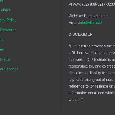
In
Ph/WA: (62) 838-9217-923
laimer
Website: https://dip.or.id
acy Policy
Email:
info@dip.or.id
 Research
DISCLAIMER
nts
“DIP Institute provides the i
eer
URL here website as a serv
 Media
the public. DIP Institute is n
responsible for, and expres
al Services
disclaims all liability for, d
any kind arising out of use,
reference to, or reliance on
information contained within
website”.