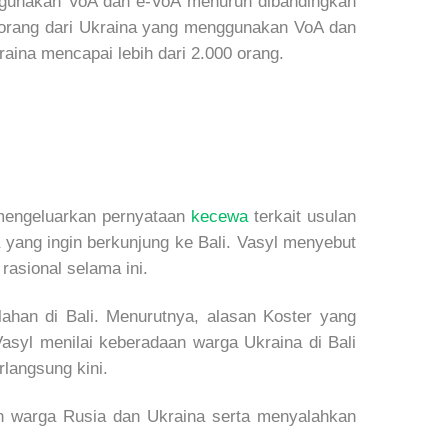
nggunakan VoA dan e-VoA menurun dibandingkan
n orang dari Ukraina yang menggunakan VoA dan
aina mencapai lebih dari 2.000 orang.
 mengeluarkan pernyataan
kecewa
terkait usulan
 yang ingin berkunjung ke Bali. Vasyl menyebut
asional selama ini.
an di Bali. Menurutnya, alasan Koster yang
asyl menilai keberadaan warga Ukraina di Bali
langsung kini.
an warga Rusia dan Ukraina serta menyalahkan