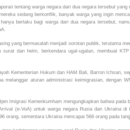
laporan tentang warga negara dari dua negara tersebut yan
a mereka sedang berkonflik, banyak warga yang ingin menc
hanya berlaku bagi warga dari dua negara tersebut, namun
oA.
asing yang bermasalah menjadi sorotan publik, terutama m
n surat dan helm, berkendara ugal-ugalan, membuat KTP 
layah Kementerian Hukum dan HAM Bali, Barron Ichsan, sep
ena melanggar aturan administrasi keimigrasian, dengan 
 Ditjen Imigrasi Kemenkumham mengungkapkan bahwa pada 
Arrival (e-VoA) untuk warga negara Rusia dan Ukraina di 
6 orang, sementara Ukraina mencapai 566 orang pada tang