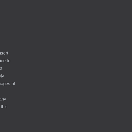
9
nsert
ice to
ot
sly
amages of
 any
 this