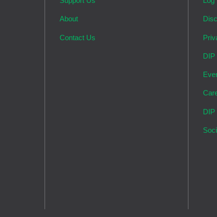
Support Us
Log 
About
Disc
Contact Us
Priv
DIP
Eve
Car
DIP
Soci