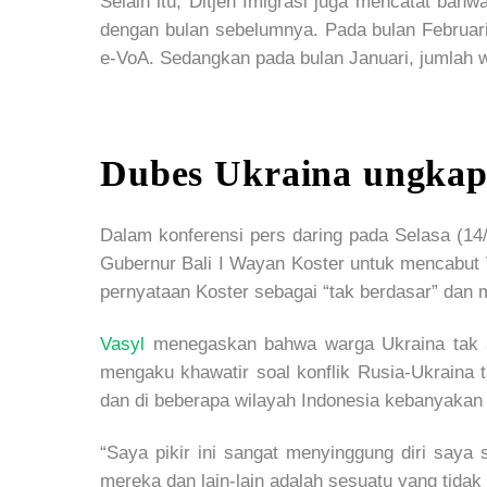
Selain itu, Ditjen Imigrasi juga mencatat b
dengan bulan sebelumnya. Pada bulan Februari
e-VoA. Sedangkan pada bulan Januari, jumlah w
Dubes Ukraina ungka
Dalam konferensi pers daring pada Selasa (14
Gubernur Bali I Wayan Koster untuk mencabut V
pernyataan Koster sebagai “tak berdasar” dan
Vasyl
menegaskan bahwa warga Ukraina tak ad
mengaku khawatir soal konflik Rusia-Ukraina 
dan di beberapa wilayah Indonesia kebanyakan 
“Saya pikir ini sangat menyinggung diri say
mereka dan lain-lain adalah sesuatu yang tidak 