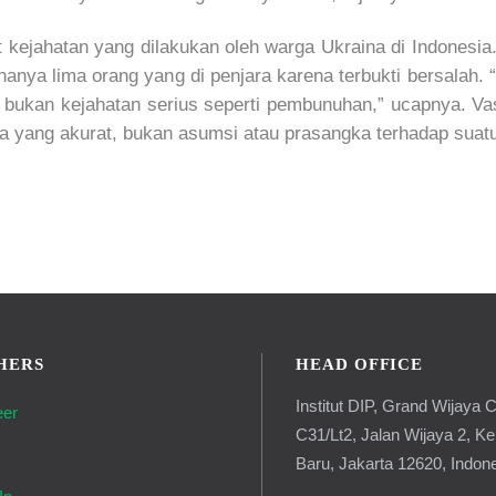
it kejahatan yang dilakukan oleh warga Ukraina di Indonesi
 hanya lima orang yang di penjara karena terbukti bersala
, bukan kejahatan serius seperti pembunuhan,” ucapnya. 
ta yang akurat, bukan asumsi atau prasangka terhadap suat
HERS
HEAD OFFICE
Institut DIP, Grand Wijaya C
eer
C31/Lt2, Jalan Wijaya 2, K
g
Baru, Jakarta 12620, Indon