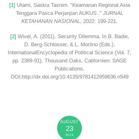
[1]
Utami, Saskia Tasnim. “Keamanan Regional Asia
Tenggara Pasca Perjanjian AUKUS .”
JURNAL
KETAHANAN NASIONAL
, 2022: 199-221.
[2]
Wivel, A. (2011). Security Dilemma. In B. Badie,
D. Berg-Schlosser, & L. Morlino (Eds.),
InternationalEncyclopedia of Political Science (Vol. 7,
pp. 2389-91). Thousand Oaks, Californien: SAGE
Publications.
DOI:http://dx.doi.org/10.4135/9781412959636.n549
AUGUST
23
2024