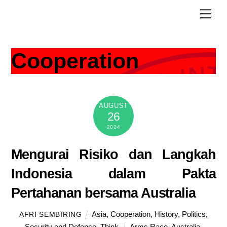
Skip
Men
to
content
Cooperation
AUGUST
26
2024
Mengurai Risiko dan Langkah
Indonesia dalam Pakta
Pertahanan bersama Australia
Asia
,
Cooperation
,
History
,
Politics
,
AFRI SEMBIRING
Security and Defence
,
Think
Arms Race
,
Australia
,