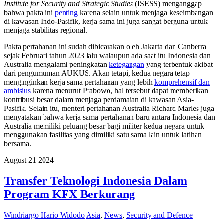
Institute for Security and Strategic Studies
(ISESS) menganggap
bahwa pakta ini
penting
karena selain untuk menjaga keseimbangan
di kawasan Indo-Pasifik, kerja sama ini juga sangat berguna untuk
menjaga stabilitas regional.
Pakta pertahanan ini sudah dibicarakan oleh Jakarta dan Canberra
sejak Februari tahun 2023 lalu walaupun ada saat itu Indonesia dan
Australia mengalami peningkatan
ketegangan
yang terbentuk akibat
dari pengumuman AUKUS. Akan tetapi, kedua negara tetap
menginginkan kerja sama pertahanan yang lebih
komprehensif dan
ambisius
karena menurut Prabowo, hal tersebut dapat memberikan
kontribusi besar dalam menjaga perdamaian di kawasan Asia-
Pasifik. Selain itu, menteri pertahanan Australia Richard Marles juga
menyatakan bahwa kerja sama pertahanan baru antara Indonesia dan
Australia memiliki peluang besar bagi militer kedua negara untuk
menggunakan fasilitas yang dimiliki satu sama lain untuk latihan
bersama.
August
21
2024
Transfer Teknologi Indonesia Dalam
Program KFX Berkurang
Windriargo Hario Widodo
Asia
,
News
,
Security and Defence