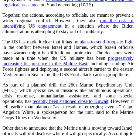
logistical assistance
on Sunday evening (10/15).
Together, the actions, according to officials, are meant to prevent a
wider regional conflict. However, they also
run the risk of
intensifying US engagement
in a situation where the Biden
administration is attempting to stay out of it militarily.
The US has made it clear that it has
no plans to send troops to fight
in the conflict between Israel and Hamas, which Israeli officials
have warned might be difficult and protracted. The decisions were
made at a time when the US military has been
progressively
increasing its presence in the Middle East
, including sending Air
Force fighters and deploying a second aircraft carrier to the eastern
Mediterranean Sea to join the USS Ford attack carrier group there.
As part of a planned drill, the 26th Marine Expeditionary Unit
(MEU), which specializes in missions like amphibious operations,
crisis response, humanitarian assistance, and some special
operations, has
recently been stationed close to Kuwait
. However, it
left earlier than planned “as a result of emerging events,” Capt.
Angelica White, a spokesperson for the unit, said to the Marine
Corps Times on Wednesday.
Other than to announce that the Marine unit is moving toward Israel,
officials will not disclose where it will go specifically. According to