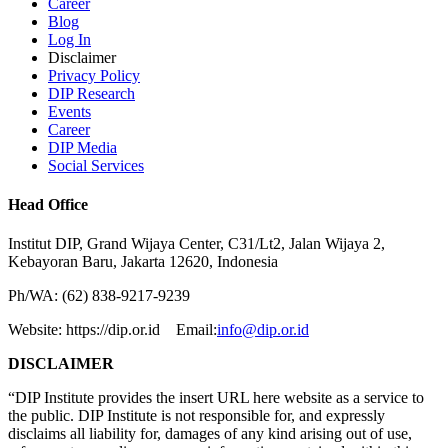
Career
Blog
Log In
Disclaimer
Privacy Policy
DIP Research
Events
Career
DIP Media
Social Services
Head Office
Institut DIP, Grand Wijaya Center, C31/Lt2, Jalan Wijaya 2,
Kebayoran Baru, Jakarta 12620, Indonesia
Ph/WA: (62) 838-9217-9239
Website: https://dip.or.id Email:
info@dip.or.id
DISCLAIMER
“DIP Institute provides the insert URL here website as a service to
the public. DIP Institute is not responsible for, and expressly
disclaims all liability for, damages of any kind arising out of use,