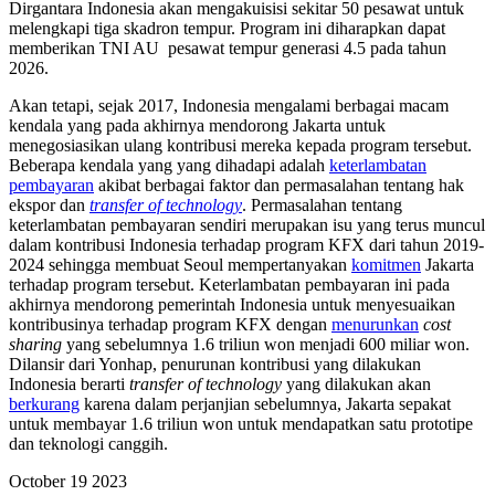
Dirgantara Indonesia akan mengakuisisi sekitar 50 pesawat untuk
melengkapi tiga skadron tempur. Program ini diharapkan dapat
memberikan TNI AU pesawat tempur generasi 4.5 pada tahun
2026.
Akan tetapi, sejak 2017, Indonesia mengalami berbagai macam
kendala yang pada akhirnya mendorong Jakarta untuk
menegosiasikan ulang kontribusi mereka kepada program tersebut.
Beberapa kendala yang yang dihadapi adalah
keterlambatan
pembayaran
akibat berbagai faktor dan permasalahan tentang hak
ekspor dan
transfer of technology
. Permasalahan tentang
keterlambatan pembayaran sendiri merupakan isu yang terus muncul
dalam kontribusi Indonesia terhadap program KFX dari tahun 2019-
2024 sehingga membuat Seoul mempertanyakan
komitmen
Jakarta
terhadap program tersebut. Keterlambatan pembayaran ini pada
akhirnya mendorong pemerintah Indonesia untuk menyesuaikan
kontribusinya terhadap program KFX dengan
menurunkan
cost
sharing
yang sebelumnya 1.6 triliun won menjadi 600 miliar won.
Dilansir dari Yonhap, penurunan kontribusi yang dilakukan
Indonesia berarti
transfer of technology
yang dilakukan akan
berkurang
karena dalam perjanjian sebelumnya, Jakarta sepakat
untuk membayar 1.6 triliun won untuk mendapatkan satu prototipe
dan teknologi canggih.
October
19
2023