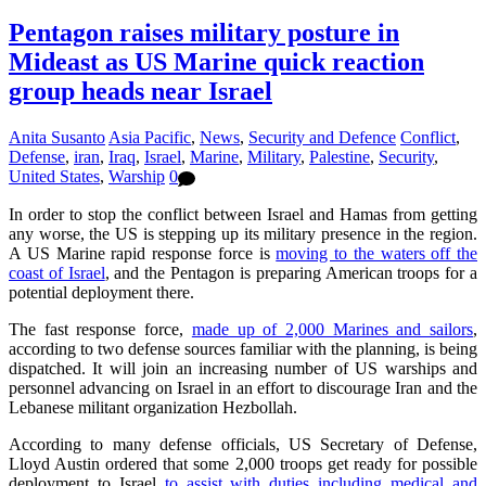
Pentagon raises military posture in
Mideast as US Marine quick reaction
group heads near Israel
Anita Susanto
Asia Pacific
,
News
,
Security and Defence
Conflict
,
Defense
,
iran
,
Iraq
,
Israel
,
Marine
,
Military
,
Palestine
,
Security
,
United States
,
Warship
0
In order to stop the conflict between Israel and Hamas from getting
any worse, the US is stepping up its military presence in the region.
A US Marine rapid response force is
moving to the waters off the
coast of Israel
, and the Pentagon is preparing American troops for a
potential deployment there.
The fast response force,
made up of 2,000 Marines and sailors
,
according to two defense sources familiar with the planning, is being
dispatched. It will join an increasing number of US warships and
personnel advancing on Israel in an effort to discourage Iran and the
Lebanese militant organization Hezbollah.
According to many defense officials, US Secretary of Defense,
Lloyd Austin ordered that some 2,000 troops get ready for possible
deployment to Israel
to assist with duties including medical and