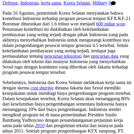
Defense
,
Indonesia
,
kerja sama
,
Korea Selatan
,
Military
0
Pada 16 Agustus, pemerintah Korea Selatan menyatakan bahwa
kontribusi Indonesia terhadap program pesawat tempur KFX/KF-21
Boromae diturunkan dari 1.6 triliun won menjadi
600 miliar won
.
Penurunan kontribusi ini diakibatkan oleh keterlambatan
pembayaran yang sering terjadi dengan pihak Indonesia yang pada
akhirnya menyebabkan Indonesia untuk mengurangi kontribusi nya
dalam pengembangan pesawat tempur generasi 4.5 tersebut. Selain
keterlambatan pembayaran yang sering terjadi, terdapat juga
permasalahan tentang
pencurian teknologi
dan
pencurian data
yang
dilakukan oleh teknisi dan insinyur Indonesia yang menyebabkan
Seoul ragu dengan komitmen yang diberikan oleh Jakarta terhadap
program pesawat tempur tersebut.
Sebelumnya, Indonesia dan Korea Selatan melakukan kerja sama ini
dengan skema
cost sharing
dimana Jakarta dan Seoul memiliki
kesepakatan untuk membagi biaya pengembangan program tersebut.
Dalam kesepakatan tersebut, Korea Selatan akan menanggung 80%
dari keseluruhan biaya pengembangan sementara Indonesia hanya
menanggung 20% dari biaya pengembangan. Indonesia sendiri
mengikuti program ini di masa pemerintahan Presiden Susilo
Bambang Yudhoyono dengan penandatanganan perjanjian kerja
sama pada tahun
2010
dan pengiriman teknisi dan insinyur pada
tahun 2011. Setelah program pengembangan KFX rampung, PT.