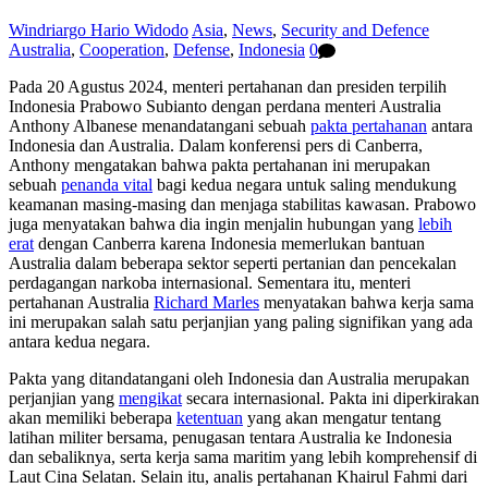
Windriargo Hario Widodo
Asia
,
News
,
Security and Defence
Australia
,
Cooperation
,
Defense
,
Indonesia
0
Pada 20 Agustus 2024, menteri pertahanan dan presiden terpilih
Indonesia Prabowo Subianto dengan perdana menteri Australia
Anthony Albanese menandatangani sebuah
pakta pertahanan
antara
Indonesia dan Australia. Dalam konferensi pers di Canberra,
Anthony mengatakan bahwa pakta pertahanan ini merupakan
sebuah
penanda vital
bagi kedua negara untuk saling mendukung
keamanan masing-masing dan menjaga stabilitas kawasan. Prabowo
juga menyatakan bahwa dia ingin menjalin hubungan yang
lebih
erat
dengan Canberra karena Indonesia memerlukan bantuan
Australia dalam beberapa sektor seperti pertanian dan pencekalan
perdagangan narkoba internasional. Sementara itu, menteri
pertahanan Australia
Richard Marles
menyatakan bahwa kerja sama
ini merupakan salah satu perjanjian yang paling signifikan yang ada
antara kedua negara.
Pakta yang ditandatangani oleh Indonesia dan Australia merupakan
perjanjian yang
mengikat
secara internasional. Pakta ini diperkirakan
akan memiliki beberapa
ketentuan
yang akan mengatur tentang
latihan militer bersama, penugasan tentara Australia ke Indonesia
dan sebaliknya, serta kerja sama maritim yang lebih komprehensif di
Laut Cina Selatan. Selain itu, analis pertahanan Khairul Fahmi dari