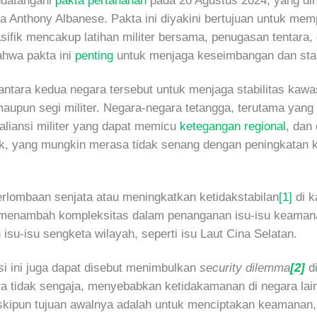
ndatangani
pakta pertahanan
pada 20 Agustus 2024, yang dih
a Anthony Albanese. Pakta ini diyakini bertujuan untuk me
ifik mencakup latihan militer bersama, penugasan tentara, 
ahwa pakta ini
penting
untuk menjaga keseimbangan dan stabi
tara kedua negara tersebut untuk menjaga stabilitas kawa
 maupun segi militer. Negara-negara tetangga, terutama yan
aliansi militer yang dapat memicu
ketegangan regional
, dan
ok, yang mungkin merasa tidak senang dengan peningkatan k
rlombaan senjata atau meningkatkan ketidakstabilan
[1]
di k
 menambah kompleksitas dalam penanganan isu-isu keaman
n isu-isu sengketa wilayah, seperti isu Laut Cina Selatan.
si ini juga dapat disebut menimbulkan
security dilemma
[2]
d
 tidak sengaja, menyebabkan ketidakamanan di negara lain
kipun tujuan awalnya adalah untuk menciptakan keamanan, 