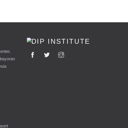
enter,
ebayoran
esia
9
nsert