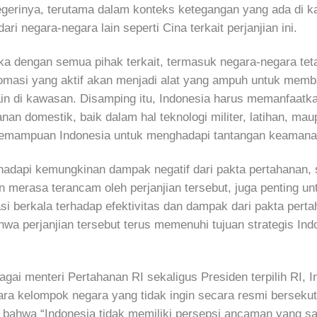
gerinya, terutama dalam konteks ketegangan yang ada di k
i negara-negara lain seperti Cina terkait perjanjian ini.
a dengan semua pihak terkait, termasuk negara-negara tetan
plomasi yang aktif akan menjadi alat yang ampuh untuk memb
ain di kawasan. Disamping itu, Indonesia harus memanfaat
an domestik, baik dalam hal teknologi militer, latihan, mau
 kemampuan Indonesia untuk menghadapi tantangan keamana
ghadapi kemungkinan dampak negatif dari pakta pertahanan, 
n merasa terancam oleh perjanjian tersebut, juga penting u
si berkala terhadap efektivitas dan dampak dari pakta pert
wa perjanjian tersebut terus memenuhi tujuan strategis In
ai menteri Pertahanan RI sekaligus Presiden terpilih RI, I
ara kelompok negara yang tidak ingin secara resmi berseku
bahwa “Indonesia tidak memiliki persepsi ancaman yang sa