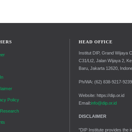
HERS
HEAD OFFICE
Institut DIP, Grand Wijaya C
eer
C31/Lt2, Jalan Wijaya 2, K
g
Baru, Jakarta 12620, Indon
In
Ph/WA: (62) 838-9217-923
laimer
Website: https://dip.or.id
acy Policy
Email:
info@dip.or.id
 Research
DISCLAIMER
nts
“DIP Institute provides the i