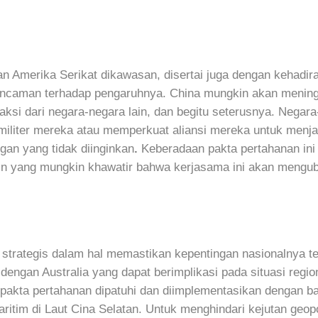
 dan Amerika Serikat dikawasan, disertai juga dengan kehad
 ancaman terhadap pengaruhnya. China mungkin akan mening
eaksi dari negara-negara lain, dan begitu seterusnya. Nega
liter mereka atau memperkuat aliansi mereka untuk menj
an yang tidak diinginkan
.
Keberadaan pakta pertahanan ini
ain yang mungkin khawatir bahwa kerjasama ini akan mengu
strategis dalam hal memastikan kepentingan nasionalnya te
engan Australia yang dapat berimplikasi pada situasi region
kta pertahanan dipatuhi dan diimplementasikan dengan baik
itim di Laut Cina Selatan. Untuk menghindari kejutan geopol