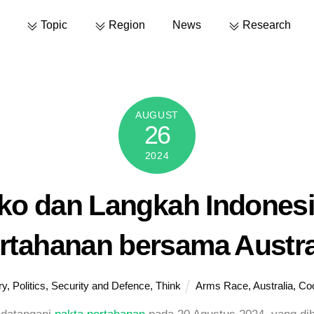
Topic
Region
News
Research
AUGUST
26
2024
iko dan Langkah Indonesi
rtahanan bersama Austra
ry
,
Politics
,
Security and Defence
,
Think
Arms Race
,
Australia
,
Coo