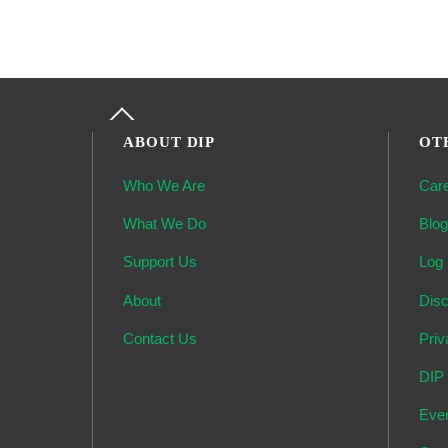
Back
To
ABOUT DIP
OT
Top
Who We Are
Car
What We Do
Blo
Support Us
Log 
About
Disc
Contact Us
Priv
DIP
Eve