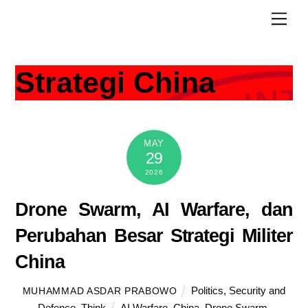
Skip
Men
to
content
Strategi China
MAY
29
2026
Drone Swarm, AI Warfare, dan
Perubahan Besar Strategi Militer
China
Politics
,
Security and
MUHAMMAD ASDAR PRABOWO
Defence
,
Think
AI Warfare
,
China
,
Drone Swarm
,