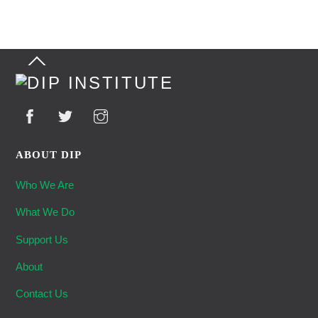
Back
To
Top
ABOUT DIP
Who We Are
What We Do
Support Us
About
Contact Us