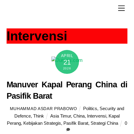
Skip
Men
to
content
Intervensi
APRIL
21
2026
Manuver Kapal Perang China di
Pasifik Barat
Politics
,
Security and
MUHAMMAD ASDAR PRABOWO
Defence
,
Think
Asia Timur
,
China
,
Intervensi
,
Kapal
Perang
,
Kebijakan Strategis
,
Pasifik Barat
,
Strategi China
0