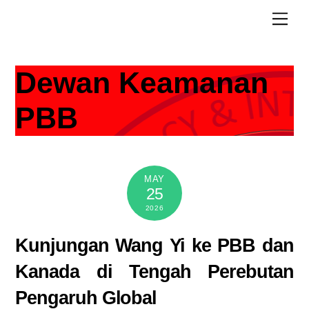
Skip
Men
to
content
Dewan Keamanan
PBB
MAY
25
2026
Kunjungan Wang Yi ke PBB dan
Kanada di Tengah Perebutan
Pengaruh Global