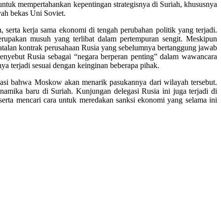
untuk mempertahankan kepentingan strategisnya di Suriah, khususnya
yah bekas Uni Soviet.
serta kerja sama ekonomi di tengah perubahan politik yang terjadi.
erupakan musuh yang terlibat dalam pertempuran sengit. Meskipun
atalan kontrak perusahaan Rusia yang sebelumnya bertanggung jawab
menyebut Rusia sebagai “negara berperan penting” dalam wawancara
nya terjadi sesuai dengan keinginan beberapa pihak.
dikasi bahwa Moskow akan menarik pasukannya dari wilayah tersebut.
amika baru di Suriah. Kunjungan delegasi Rusia ini juga terjadi di
serta mencari cara untuk meredakan sanksi ekonomi yang selama ini