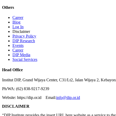
Others
Career
Blog
Log In
Disclaimer
Privacy Policy
DIP Research
Events
Career
DIP Media
Social Services
Head Office
Institut DIP, Grand Wijaya Center, C31/Lt2, Jalan Wijaya 2, Kebayor
Ph/WA: (62) 838-9217-9239
Website: https://dip.or.id Email:
info@dip.or.id
DISCLAIMER
“DIP Institute provides the insert URL here website as a service to the p