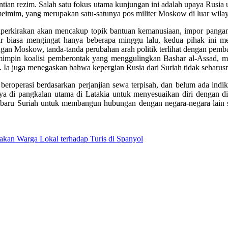
ian rezim. Salah satu fokus utama kunjungan ini adalah upaya Rusia 
meimim, yang merupakan satu-satunya pos militer Moskow di luar wila
perkirakan akan mencakup topik bantuan kemanusiaan, impor pangan, 
ar biasa mengingat hanya beberapa minggu lalu, kedua pihak ini m
gan Moskow, tanda-tanda perubahan arah politik terlihat dengan pemb
emimpin koalisi pemberontak yang menggulingkan Bashar al-Assad, 
u. Ia juga menegaskan bahwa kepergian Rusia dari Suriah tidak seharus
 beroperasi berdasarkan perjanjian sewa terpisah, dan belum ada in
ya di pangkalan utama di Latakia untuk menyesuaikan diri dengan din
n baru Suriah untuk membangun hubungan dengan negara-negara lain 
akan Warga Lokal terhadap Turis di Spanyol