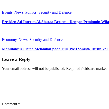
Events
,
News
,
Politics
,
Security and Defence
Presiden Ad Interim Al-Sharaa Bertemu Dengan Pemimpin Wil
Economy
,
News
,
Security and Defence
Manufaktur China Melambat pada Juli, PMI Swasta Turun ke 
Leave a Reply
Your email address will not be published.
Required fields are marked
Comment
*