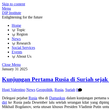
Skip to content
Menu
DIP Institute
Enlightening for the future
Home
Topic
Region
News
Research
Social Services
Events
About Us
Close Menu
January
31
2025
Kunjungan Pertama Rusia di Suriah sejak
Hugi Valentino
News
Geopolitik
,
Rusia
,
Suriah
0
Delegasi pejabat
Rusia
tiba di
Damaskus
dalam kunjungan pertama se
diri
ke Rusia pada Desember lalu setelah serangan kilat yang dipim
Mikhail Bogdanov, serta utusan khusus Presiden Vladimir Putin unt