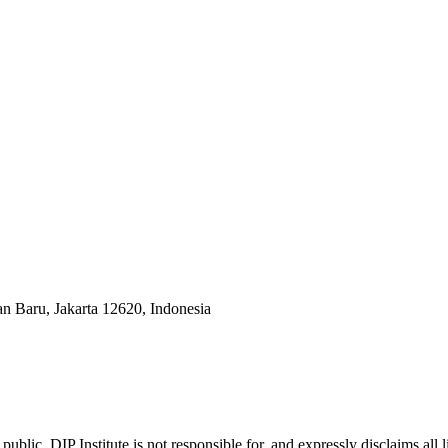
an Baru, Jakarta 12620, Indonesia
ublic. DIP Institute is not responsible for, and expressly disclaims all l