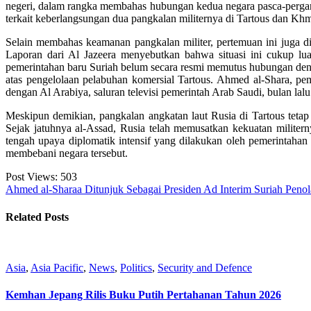
negeri, dalam rangka membahas hubungan kedua negara pasca-pergant
terkait keberlangsungan dua pangkalan militernya di Tartous dan Kh
Selain membahas keamanan pangkalan militer, pertemuan ini juga di
Laporan dari Al Jazeera menyebutkan bahwa situasi ini cukup lu
pemerintahan baru Suriah belum secara resmi memutus hubungan den
atas pengelolaan pelabuhan komersial Tartous. Ahmed al-Shara, p
dengan Al Arabiya, saluran televisi pemerintah Arab Saudi, bulan lal
Meskipun demikian, pangkalan angkatan laut Rusia di Tartous tetap
Sejak jatuhnya al-Assad, Rusia telah memusatkan kekuatan militern
tengah upaya diplomatik intensif yang dilakukan oleh pemerintaha
membebani negara tersebut.
Post Views:
503
Ahmed al-Sharaa Ditunjuk Sebagai Presiden Ad Interim Suriah
Penol
Related Posts
Asia
,
Asia Pacific
,
News
,
Politics
,
Security and Defence
Kemhan Jepang Rilis Buku Putih Pertahanan Tahun 2026