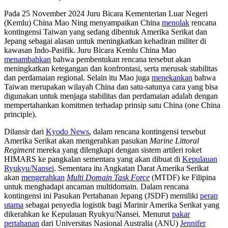
Pada 25 November 2024 Juru Bicara Kementerian Luar Negeri
(Kemlu) China Mao Ning menyampaikan China
menolak
rencana
kontingensi Taiwan yang sedang dibentuk Amerika Serikat dan
Jepang sebagai alasan untuk meningkatkan kehadiran militer di
kawasan Indo-Pasifik. Juru Bicara Kemlu China Mao
menambahkan
bahwa pembentukan rencana tersebut akan
meningkatkan ketegangan dan konfrontasi, serta merusak stabilitas
dan perdamaian regional. Selain itu Mao juga
menekankan
bahwa
Taiwan merupakan wilayah China dan satu-satunya cara yang bisa
digunakan untuk menjaga stabilitas dan perdamaian adalah dengan
mempertahankan komitmen terhadap prinsip satu China (one China
principle).
Dilansir dari
Kyodo News
, dalam rencana kontingensi tersebut
Amerika Serikat akan mengerahkan pasukan
Marine Littoral
Regiment
mereka yang dilengkapi dengan sistem artileri roket
HIMARS ke pangkalan sementara yang akan dibuat di
Kepulauan
Ryukyu/Nansei
. Sementara itu Angkatan Darat Amerika Serikat
akan
mengerahkan
Multi Domain Task Force
(MTDF) ke Filipina
untuk menghadapi ancaman multidomain. Dalam rencana
kontingensi ini Pasukan Pertahanan Jepang (JSDF) memiliki
peran
utama
sebagai penyedia logistik bagi Marinir Amerika Serikat yang
dikerahkan ke Kepulauan Ryukyu/Nansei. Menurut
pakar
pertahanan
dari Universitas Nasional Australia (ANU)
Jennifer