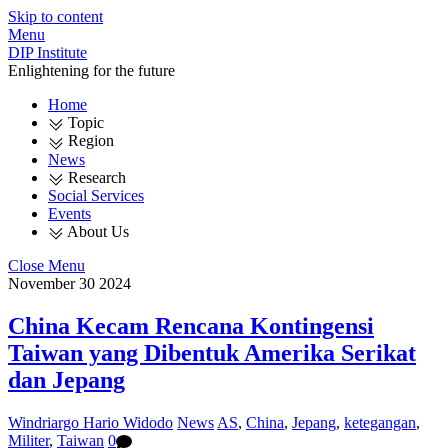
Skip to content
Menu
DIP Institute
Enlightening for the future
Home
Topic
Region
News
Research
Social Services
Events
About Us
Close Menu
November
30
2024
China Kecam Rencana Kontingensi
Taiwan yang Dibentuk Amerika Serikat
dan Jepang
Windriargo Hario Widodo
News
AS
,
China
,
Jepang
,
ketegangan
,
Militer
,
Taiwan
0