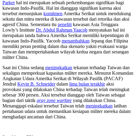
Parker
hal ini merupakan sebuah perkembangan signifikan bagi
kawasan Indo-Pasifik. Hal ini dianggap signifikan karena aksi
tersebut menunjukan
komitmen
Amerika Serikat untuk mendukung
sekutu dan mitra mereka di kawasan tersebut dari retorika dan aksi
agresif China. Sementara itu
peneliti
kawasan Asia Tenggara
Lowly’s Institute
Dr. Abdul Rahman Yaacob
menyatakan hal ini
merupakan tanda bahwa Amerika Serikat memiliki kepentingan di
kawasan Indo-Pasifik. Yacoob
menambahkan
Jepang dan Filipina
memiliki peran penting dalam dua skenario yakni evakuasi warga
Taiwan dan mempertahankan wilayah kedua negara dari serangan
militer China.
Saat ini China sedang
meningkatkan
tekanan terhadap Taiwan dan
sekaligus memperkuat kapasitas militer mereka. Menurut Komandan
Angkatan Udara Amerika Serikat di Wilayah Pasifik (PACAF)
Jendral
Kevin B. Schneider
dalam
lima bulan terakhir
aksi
provokasi yang dilakukan China terhadap Taiwan telah meningkat
sebesar 300 persen. Aksi tersebut dianggap oleh Taiwan sebagai
bagian dari taktik
gray zone warfare
yang dilakukan China.
Menanggapi eskalasi tersebut Taiwan telah
meningkatkan
latihan
pertahanan udara untuk memastikan kesiapan militer mereka dalam
menghadapi ancaman dari China.