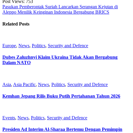
Post Views:
753
Pasukan Pemberontak Suriah Lancarkan Serangan Kejutan di
Aleppo
Menilik Keinginan Indonesia Bergabung BRICS
Related Posts
Europe
,
News
,
Politics
,
Security and Defence
Dubes Zaluzhnyi Klaim Ukraina Tidak Akan Bergabung
Dalam NATO
Asia
,
Asia Pacific
,
News
,
Politics
,
Security and Defence
Kemhan Jepang Rilis Buku Putih Pertahanan Tahun 2026
Events
,
News
,
Politics
,
Security and Defence
Presiden Ad Interim Al-Sharaa Bertemu Dengan Pemimpin