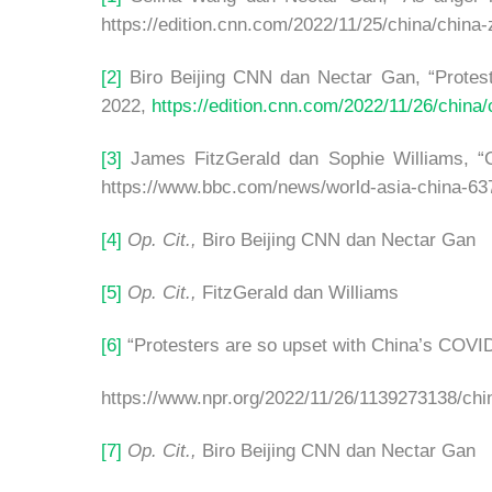
https://edition.cnn.com/2022/11/25/china/china-
[2]
Biro Beijing CNN dan Nectar Gan, “Protest
2022,
https://edition.cnn.com/2022/11/26/china/c
[3]
James FitzGerald dan Sophie Williams, “C
https://www.bbc.com/news/world-asia-china-6
[4]
Op. Cit.,
Biro Beijing CNN dan Nectar Gan
[5]
Op. Cit.,
FitzGerald dan Williams
[6]
“Protesters are so upset with China’s COVI
https://www.npr.org/2022/11/26/1139273138/chin
[7]
Op. Cit.,
Biro Beijing CNN dan Nectar Gan