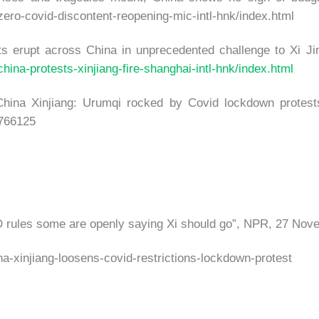
zero-covid-discontent-reopening-mic-intl-hnk/index.html
s erupt across China in unprecedented challenge to Xi Ji
hina-protests-xinjiang-fire-shanghai-intl-hnk/index.html
hina Xinjiang: Urumqi rocked by Covid lockdown protest
3766125
D rules some are openly saying Xi should go”, NPR, 27 Nov
a-xinjiang-loosens-covid-restrictions-lockdown-protest