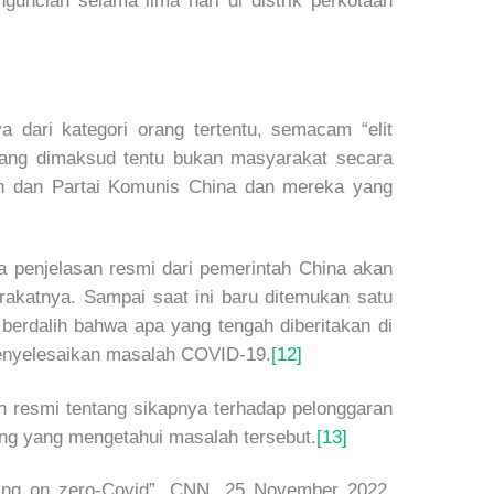
uncian selama lima hari di distrik perkotaan
a dari kategori orang tertentu, semacam “elit
ang dimaksud tentu bukan masyarakat secara
tah dan Partai Komunis China dan mereka yang
ya penjelasan resmi dari pemerintah China akan
akatnya. Sampai saat ini baru ditemukan satu
 berdalih bahwa apa yang tengah diberitakan di
menyelesaikan masalah COVID-19.
[12]
n resmi tentang sikapnya terhadap pelonggaran
ng yang mengetahui masalah tersebut.
[13]
ing on zero-Covid”, CNN, 25 November 2022,