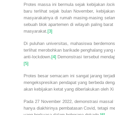
Protes massa ini bermula sejak kebijakan
loc
baru terlihat sejak bulan November, kebijaka
masyarakatnya di rumah masing-masing selam
sebuah blok apartemen di wilayah paling barat
masyarakat.
[3]
Di puluhan universitas, mahasiswa berdemons
terlihat merobohkan barikade penghalang yang 
anti-lockdown.
[4]
Demonstrasi tersebut mendapat
[5]
Protes besar semacam ini sangat jarang terja
mengekspresikan pendapat yang berbeda denga
akan kebijakan ketat yang diberlakukan oleh Xi 
Pada 27 November 2022, demonstrasi massal 
hanya diakhirinya pembatasan Covid, tetapi mer
yang berkuasa dalam beberapa dekade.
[6]