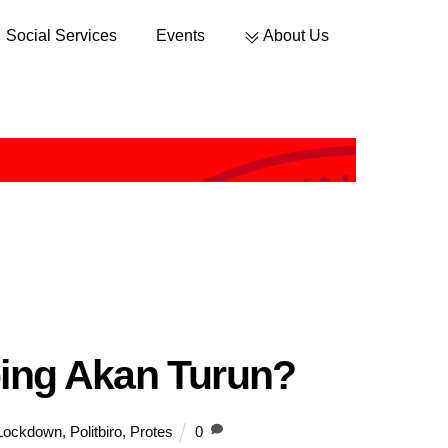
Social Services
Events
About Us
Sustainable Development
ping Akan Turun?
Lockdown
,
Politbiro
,
Protes
0