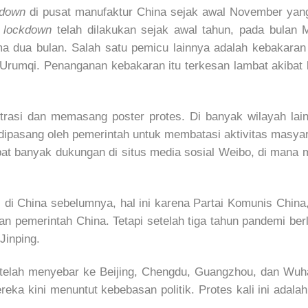
kdown
di pusat manufaktur China sejak awal November yang
n
lockdown
telah dilakukan sejak awal tahun, pada bulan 
a dua bulan. Salah satu pemicu lainnya adalah kebakara
 Urumqi. Penanganan kebakaran itu terkesan lambat akibat
trasi dan memasang poster protes. Di banyak wilayah lai
dipasang oleh pemerintah untuk membatasi aktivitas masyar
 banyak dukungan di situs media sosial Weibo, di mana me
di di China sebelumnya, hal ini karena Partai Komunis Ch
n pemerintah China. Tetapi setelah tiga tahun pandemi be
Jinping.
telah menyebar ke Beijing, Chengdu, Guangzhou, dan Wuha
eka kini menuntut kebebasan politik. Protes kali ini adalah 