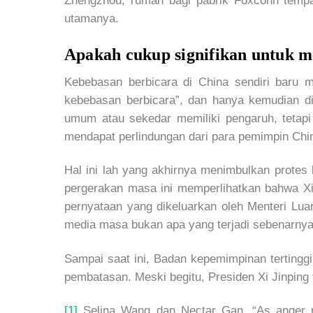
Zhengzhou, rumah bagi pabrik Foxconn tempat
utamanya.
Apakah cukup signifikan untuk 
Kebebasan berbicara di China sendiri baru mu
kebebasan berbicara”, dan hanya kemudian di
umum atau sekedar memiliki pengaruh, tetapi
mendapat perlindungan dari para pemimpin Chi
Hal ini lah yang akhirnya menimbulkan protes 
pergerakan masa ini memperlihatkan bahwa Xi
pernyataan yang dikeluarkan oleh Menteri Luar
media masa bukan apa yang terjadi sebenarny
Sampai saat ini, Badan kepemimpinan tertingg
pembatasan. Meski begitu, Presiden Xi Jinpin
[1]
Selina Wang dan Nectar Gan, “As anger r