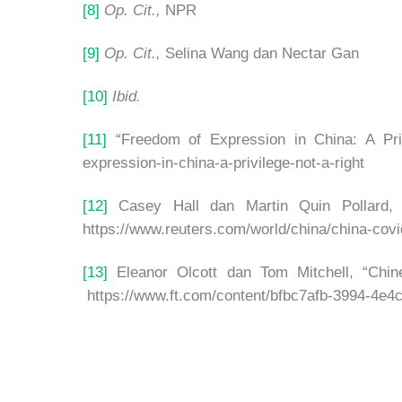
[8]
Op. Cit.,
NPR
[9]
Op. Cit.,
Selina Wang dan Nectar Gan
[10]
Ibid.
[11]
“Freedom of Expression in China: A Priv
expression-in-china-a-privilege-not-a-right
[12]
Casey Hall dan Martin Quin Pollard, “
https://www.reuters.com/world/china/china-covi
[13]
Eleanor Olcott dan Tom Mitchell, “Chine
https://www.ft.com/content/bfbc7afb-3994-4e