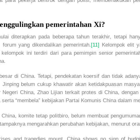
 para pekerja bentrok dengan polisi, memberlakukan peng
menggulingkan pemerintahan Xi?
lai diterapkan pada beberapa tahun terakhir, tetapi hany
 forum yang dikendalikan pemerintah.
[11]
Kelompok elit y
 kelompok ini terdiri dari para pemimpin senior pemerin
na.
besar di China. Tetapi, pendekatan koersif dan tidak adan
 Jinping belum cukup khawatir akan ketidakpuasan masyar
 Negeri China, Zhao Lijian terkait protes di China, dengan
a serta “membela” kebijakan Partai Komunis China dalam 
i China, komite tetap politbiro, belum membuat pengumuma
g tampaknya mengarahkan perubahan kebijakan, menurut ora
ises and tragedies mount, China shows no sign of budg