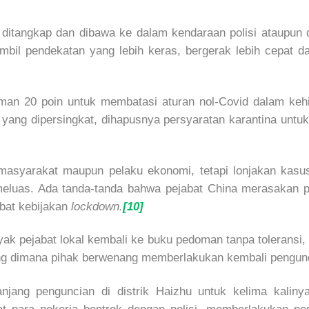
ditangkap dan dibawa ke dalam kendaraan polisi ataupun d
ambil pendekatan yang lebih keras, bergerak lebih cepat
oman 20 poin untuk membatasi aturan nol-Covid dalam keh
 yang dipersingkat, dihapusnya persyaratan karantina un
masyarakat maupun pelaku ekonomi, tetapi lonjakan kas
meluas. Ada tanda-tanda bahwa pejabat China merasakan 
ibat kebijakan
lockdown.
[10]
nyak pejabat lokal kembali ke buku pedoman tanpa toleran
uang dimana pihak berwenang memberlakukan kembali pengu
ang penguncian di distrik Haizhu untuk kelima kalinya, 