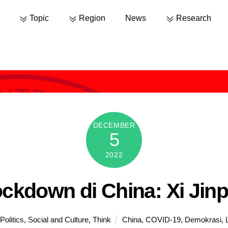
Topic
Region
News
Research
DECEMBER
5
2022
ockdown di China: Xi Jin
,
Politics
,
Social and Culture
,
Think
China
,
COVID-19
,
Demokrasi
,