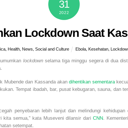
31
2022
an Lockdown Saat Kasu
rica
,
Health
,
News
,
Social and Culture
Ebola
,
Kesehatan
,
Lockdow
engumumkan
lockdown
selama tiga minggu segera di dua dis
.
trik Mubende dan Kassanda akan
dihentikan sementara
kecua
akukan. Tempat ibadah, bar, pusat kebugaran, sauna, dan tem
egah penyebaran lebih lanjut dan melindungi kehidupan
i kita semua,” kata Museveni dilansir dari
CNN
. Kementer
ehatan setempat.