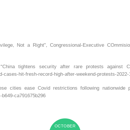
ilege, Not a Right”, Congressional-Executive COmmision
China tightens security after rare protests against
d-cases-hit-fresh-record-high-after-weekend-protests-2022-
se cities ease Covid restrictions following nationwide
4c-b649-ca791675b296
OCTOBER