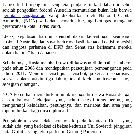
Langkah ini mengikuti sengketa panjang terkait lahan tersebut
setelah pengadilan federal Australia memutuskan bulan lalu bahwa
perintah penggusuran
yang dikeluarkan oleh National Capital
Authority (NCA) – badan pemerintah yang bertugas mengatur
perencanaan kota – tidak valid.
“Jelas, keputusan hari ini diambil dalam kepentingan keamanan
nasional Australia, dan saya berterima kasih kepada koalisi [oposisi]
dan anggota parlemen di DPR dan Senat atas kerjasama mereka
dalam hal ini,” kata Albanese.
Sebelumnya, Rusia membeli sewa di kawasan diplomatik Canberra
pada tahun 2008 dan mendapatkan persetujuan pembangunan pada
tahun 2011. Menurut persetujuan tersebut, pekerjaan seharusnya
selesai dalam waktu tiga tahun, tetapi kedutaan tersebut hanya
sebagian dibangun.
NCA kemudian memutuskan untuk mengakhiri sewa Rusia dengan
alasan bahwa “pekerjaan yang belum selesai terus berlangsung
mengurangi keindahan, pentingnya, dan martabat dari area yang
diperuntukkan bagi misi diplomatik”.
Pengakhiran sewa tidak berdampak pada kedutaan Rusia yang
sudah ada, yang berlokasi di bekas kedutaan Uni Soviet di pinggiran
kota Griffith, yang lebih jauh dari Gedung Parlemen.