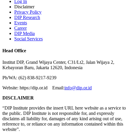
Log In
Disclaimer
Privacy Policy
DIP Research
Events
Career
DIP Media
Social Services
Head Office
Institut DIP, Grand Wijaya Center, C31/Lt2, Jalan Wijaya 2,
Kebayoran Baru, Jakarta 12620, Indonesia
Ph/WA: (62) 838-9217-9239
Website: https://dip.or.id Email:
info@dip.or.id
DISCLAIMER
“DIP Institute provides the insert URL here website as a service to
the public. DIP Institute is not responsible for, and expressly
disclaims all liability for, damages of any kind arising out of use,
reference to, or reliance on any information contained within this
website”.