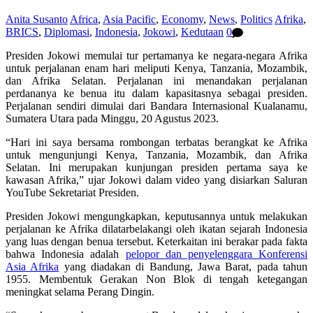
Anita Susanto
Africa
,
Asia Pacific
,
Economy
,
News
,
Politics
Afrika
,
BRICS
,
Diplomasi
,
Indonesia
,
Jokowi
,
Kedutaan
0
Presiden Jokowi memulai tur pertamanya ke negara-negara Afrika
untuk perjalanan enam hari meliputi Kenya, Tanzania, Mozambik,
dan Afrika Selatan. Perjalanan ini menandakan perjalanan
perdananya ke benua itu dalam kapasitasnya sebagai presiden.
Perjalanan sendiri dimulai dari Bandara Internasional Kualanamu,
Sumatera Utara pada Minggu, 20 Agustus 2023.
“Hari ini saya bersama rombongan terbatas berangkat ke Afrika
untuk mengunjungi Kenya, Tanzania, Mozambik, dan Afrika
Selatan. Ini merupakan kunjungan presiden pertama saya ke
kawasan Afrika,” ujar Jokowi dalam video yang disiarkan Saluran
YouTube Sekretariat Presiden.
Presiden Jokowi mengungkapkan, keputusannya untuk melakukan
perjalanan ke Afrika dilatarbelakangi oleh ikatan sejarah Indonesia
yang luas dengan benua tersebut. Keterkaitan ini berakar pada fakta
bahwa Indonesia adalah
pelopor dan penyelenggara Konferensi
Asia Afrika
yang diadakan di Bandung, Jawa Barat, pada tahun
1955. Membentuk Gerakan Non Blok di tengah ketegangan
meningkat selama Perang Dingin.