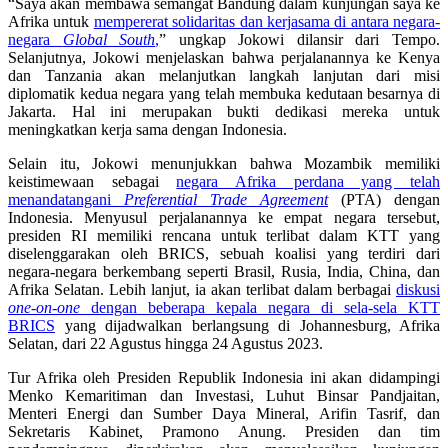
“Saya akan membawa semangat Bandung dalam kunjungan saya ke
Afrika untuk
mempererat solidaritas dan kerjasama di antara negara-
negara
Global South
,
” ungkap Jokowi dilansir dari Tempo.
Selanjutnya, Jokowi menjelaskan bahwa perjalanannya ke Kenya
dan Tanzania akan melanjutkan langkah lanjutan dari misi
diplomatik kedua negara yang telah membuka kedutaan besarnya di
Jakarta. Hal ini merupakan bukti dedikasi mereka untuk
meningkatkan kerja sama dengan Indonesia.
Selain itu, Jokowi menunjukkan bahwa Mozambik memiliki
keistimewaan sebagai
negara Afrika perdana yang telah
menandatangani
Preferential Trade Agreement
(PTA) dengan
Indonesia. Menyusul perjalanannya ke empat negara tersebut,
presiden RI memiliki rencana untuk terlibat dalam KTT yang
diselenggarakan oleh BRICS, sebuah koalisi yang terdiri dari
negara-negara berkembang seperti Brasil, Rusia, India, China, dan
Afrika Selatan. Lebih lanjut, ia akan terlibat dalam berbagai
diskusi
one-on-one
dengan beberapa kepala negara di sela-sela KTT
BRICS
yang dijadwalkan berlangsung di Johannesburg, Afrika
Selatan, dari 22 Agustus hingga 24 Agustus 2023.
Tur Afrika oleh Presiden Republik Indonesia ini akan didampingi
Menko Kemaritiman dan Investasi, Luhut Binsar Pandjaitan,
Menteri Energi dan Sumber Daya Mineral, Arifin Tasrif, dan
Sekretaris Kabinet, Pramono Anung. Presiden dan tim