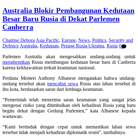
Australia Blokir Pembangunan Kedutaan
Besar Baru Rusia di Dekat Parlemen
Canberra
Chatrine Debora
Asia Pacific
,
Europe
,
News
,
Politics
,
Security and
Defence
Australia
,
Kedutaan
,
Perang Rusia-Ukraina
,
Rusia
0
Parlemen Australia akan mengesahkan undang-undang untuk
menghentikan
Rusia membangun kedutaan besar baru di Canberra
karena kekhawatiran terkait keamanan nasional.
Perdana Menteri Anthony Albanese mengatakan bahwa undang-
undang tersebut akan
mencabut sewa
Rusia atas lahan tersebut di
ibu kota, berdasarkan saran dari lembaga keamanan.
“Pemerintah telah menerima saran keamanan yang sangat jelas
mengenai risiko yang ditimbulkan oleh kehadiran Rusia yang baru
begitu dekat dengan Gedung Parlemen,” kata Albanese kepada
wartawan.
“Kami bertindak dengan cepat untuk memastikan lahan sewa
tersebut tidak menjadi kehadiran diplomatik resmi”, tambahnya.