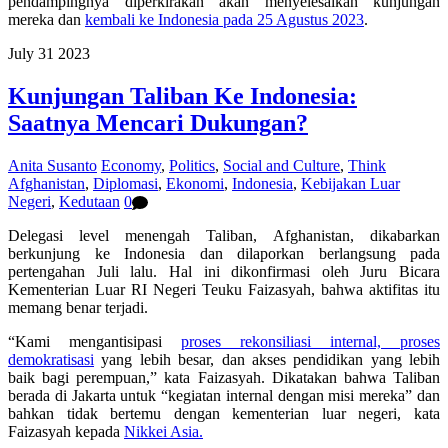
pendampingnya diperkirakan akan menyelesaikan kunjungan
mereka dan
kembali ke Indonesia pada 25 Agustus 2023
.
July
31
2023
Kunjungan Taliban Ke Indonesia:
Saatnya Mencari Dukungan?
Anita Susanto
Economy
,
Politics
,
Social and Culture
,
Think
Afghanistan
,
Diplomasi
,
Ekonomi
,
Indonesia
,
Kebijakan Luar
Negeri
,
Kedutaan
0
Delegasi level menengah Taliban, Afghanistan, dikabarkan
berkunjung ke Indonesia dan dilaporkan berlangsung pada
pertengahan Juli lalu. Hal ini dikonfirmasi oleh Juru Bicara
Kementerian Luar RI Negeri Teuku Faizasyah, bahwa aktifitas itu
memang benar terjadi.
“Kami mengantisipasi
proses rekonsiliasi internal, proses
demokratisasi
yang lebih besar, dan akses pendidikan yang lebih
baik bagi perempuan,” kata Faizasyah. Dikatakan bahwa Taliban
berada di Jakarta untuk “kegiatan internal dengan misi mereka” dan
bahkan tidak bertemu dengan kementerian luar negeri, kata
Faizasyah kepada
Nikkei Asia.