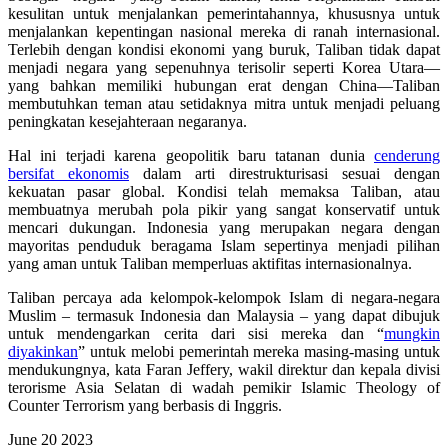
kesulitan untuk menjalankan pemerintahannya, khususnya untuk
menjalankan kepentingan nasional mereka di ranah internasional.
Terlebih dengan kondisi ekonomi yang buruk, Taliban tidak dapat
menjadi negara yang sepenuhnya terisolir seperti Korea Utara—
yang bahkan memiliki hubungan erat dengan China—Taliban
membutuhkan teman atau setidaknya mitra untuk menjadi peluang
peningkatan kesejahteraan negaranya.
Hal ini terjadi karena geopolitik baru tatanan dunia
cenderung
bersifat ekonomis
dalam arti direstrukturisasi sesuai dengan
kekuatan pasar global. Kondisi telah memaksa Taliban, atau
membuatnya merubah pola pikir yang sangat konservatif untuk
mencari dukungan. Indonesia yang merupakan negara dengan
mayoritas penduduk beragama Islam sepertinya menjadi pilihan
yang aman untuk Taliban memperluas aktifitas internasionalnya.
Taliban percaya ada kelompok-kelompok Islam di negara-negara
Muslim – termasuk Indonesia dan Malaysia – yang dapat dibujuk
untuk mendengarkan cerita dari sisi mereka dan “
mungkin
diyakinkan
” untuk melobi pemerintah mereka masing-masing untuk
mendukungnya, kata Faran Jeffery, wakil direktur dan kepala divisi
terorisme Asia Selatan di wadah pemikir Islamic Theology of
Counter Terrorism yang berbasis di Inggris.
June
20
2023