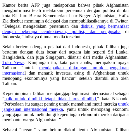
Kantor berita AFP juga melaporkan bahwa pihak Afghanistan
mengonfirmasi telah melakukan pertemuan dengan politisi di ibu
kota RI. Juru Bicara Kementerian Luar Negeri Afghanistan, Hafiz
Zia disebut memimpin delegasi dan mempublikasikannya di Twitter.
“Delegasi mengadakan pertemuan dan
diskusi yang bermanfaat
dengan beberapa cendekiawan, politisi, dan pengusaha
di
Indonesia,” tulisnya dimuat media tersebut
Selain bertemu dengan pejabat dari Indonesia, pihak Taliban juga
bertemu dengan duta besar dari negara lain seperti Sri Lanka,
Bangladesh, dan juga Singapura, dilansir dari media Afghanistan,
Tolo News
. Kunjungan itu, kata para analis, merupakan upaya
Taliban “untuk
mendapatkan dukungan untuk pengakuan
internasiona
l dan menarik investasi asing di Afghanistan untuk
menopang ekonominya yang hancur” setelah diambil alih oleh
Taliban.
Kepemimpinan Taliban menganggap legitimasi internasional sebagai
“
baik untuk dimiliki tetapi tidak harus dimiliki
,” kata Nishank.
“Perbedaan itu sangat penting untuk memahami motif mereka
untuk
jangkauan internasional mereka
, yaitu untuk menopang ekonomi
yang gagal untuk melindungi kepentingan ekonomi mereka daripada
membantu warga Afghanistan.”
Sebagai “negara” yang belum diakui, tentu Afghanistan Taliban