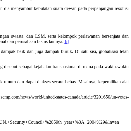
dan dia menyambut kebulatan suara dewan pada perpanjangan resolusi
uangan swasta, dan LSM, serta kelompok perlawanan bersenjata dan
nal dan perusahaan bisnis lainnya.
[6]
i dampak baik dan juga dampak buruk. Di satu sisi, globalisasi telah
g disebut sebagai kejahatan transnasional di mana pada waktu-waktu
uk umum dan dapat diakses secara bebas. Misalnya, kepemilikan alat
.scmp.com/news/world/united-states-canada/article/3201650/un-votes-
=p&p1=UN.+Security+Council+%2859th+year+%3A+2004%29&ln=en