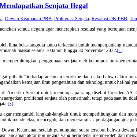
endapatkan Senjata Ilegal
ra
,
Dewan Keamanan PBB
,
Proliferasi Senjata
,
Resolusi DK PBB
,
Ter
ekan semua negara agar menerapkan resolusi yang bertujuan menjaga p
h lima belas anggota tanpa terkecuali untuk memperpanjang mandat
emusnah massal selama 10 tahun hingga 30 November 2032.
[1]
r memperhitungkan penggunaan senjata oleh kelompok non-pemerintah 
at prihatin” terhadap ancaman terorisme dan risiko bahwa aktor n
engandalkan kemajuan ilmu pengetahuan dan teknologi untuk hal-hal y
mber di Amerika Serikat untuk menutup apa yang disebut Presiden A
enargetkan proliferasi senjata oleh pemerintah, tetapi pada saat itu ti
ata.
[3]
agar mengambil langkah-langkah untuk memperhitungkan dan mengama
untuk mendeteksi, mencegah, dan memerangi … perdagangan gelap da
 Dewan Keamanan setelah pemungutan suara tersebut bahwa dewan 
gatasi “ancaman aktor non-negara yang berpotensi memperoleh dan men