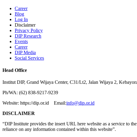
Career
Blog
Log In
Disclaimer
Privacy Policy
DIP Research
Events
Career
DIP Media
Social Services
Head Office
Institut DIP, Grand Wijaya Center, C31/Lt2, Jalan Wijaya 2, Kebayor
Ph/WA: (62) 838-9217-9239
Website: https://dip.or.id Email:
info@dip.or.id
DISCLAIMER
“DIP Institute provides the insert URL here website as a service to the p
reliance on any information contained within this website”.