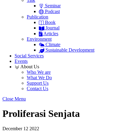
Talk
Seminar
Podcast
Publication
Book
Journal
Articles
Environment
Climate
Sustainable Development
Social Services
Events
About Us
Who We are
What We Do
Support Us
Contact Us
Close Menu
Proliferasi Senjata
December
12
2022