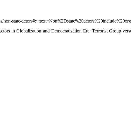
rces/non-state-actors#:~:text=Non%2Dstate%20actors%20include%20o
ctors in Globalization and Democratization Era: Terrorist Group vers