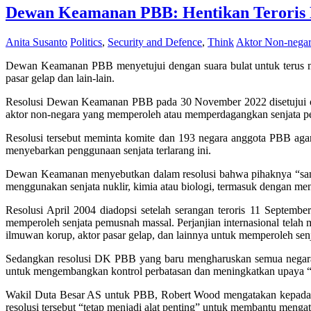
Dewan Keamanan PBB: Hentikan Teroris M
Anita Susanto
Politics
,
Security and Defence
,
Think
Aktor Non-nega
Dewan Keamanan PBB menyetujui dengan suara bulat untuk terus men
pasar gelap dan lain-lain.
Resolusi Dewan Keamanan PBB pada 30 November 2022 disetujui ole
aktor non-negara yang memperoleh atau memperdagangkan senjata p
Resolusi tersebut meminta komite dan 193 negara anggota PBB aga
menyebarkan penggunaan senjata terlarang ini.
Dewan Keamanan menyebutkan dalam resolusi bahwa pihaknya “sang
menggunakan senjata nuklir, kimia atau biologi, termasuk dengan m
Resolusi April 2004 diadopsi setelah serangan teroris 11 Septe
memperoleh senjata pemusnah massal. Perjanjian internasional telah m
ilmuwan korup, aktor pasar gelap, dan lainnya untuk memperoleh senj
Sedangkan resolusi DK PBB yang baru mengharuskan semua negara 
untuk mengembangkan kontrol perbatasan dan meningkatkan upaya “
Wakil Duta Besar AS untuk PBB, Robert Wood mengatakan kepada
resolusi tersebut “tetap menjadi alat penting” untuk membantu men