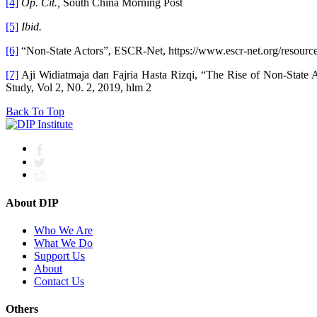
[4]
Op. Cit.,
South China Morning Post
[5]
Ibid.
[6]
“Non-State Actors”, ESCR-Net, https://www.escr-net.org/resou
[7]
Aji Widiatmaja dan Fajria Hasta Rizqi, “The Rise of Non-State A
Study, Vol 2, N0. 2, 2019, hlm 2
Back To Top
About DIP
Who We Are
What We Do
Support Us
About
Contact Us
Others