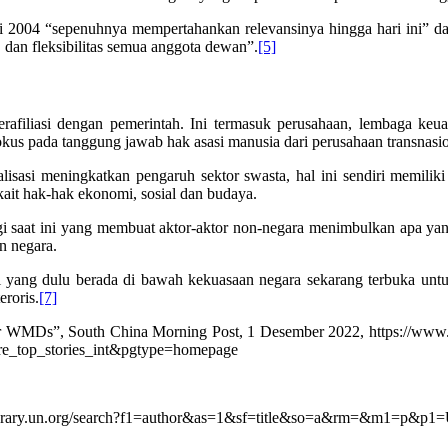
usi 2004 “sepenuhnya mempertahankan relevansinya hingga hari ini” 
 dan fleksibilitas semua anggota dewan”.
[5]
erafiliasi dengan pemerintah. Ini termasuk perusahaan, lembaga ke
okus pada tanggung jawab hak asasi manusia dari perusahaan transnasio
alisasi meningkatkan pengaruh sektor swasta, hal ini sendiri memilik
ait hak-hak ekonomi, sosial dan budaya.
ogi saat ini yang membuat aktor-aktor non-negara menimbulkan apa yan
an negara.
hal yang dulu berada di bawah kekuasaan negara sekarang terbuka unt
eroris.
[7]
other WMDs”, South China Morning Post, 1 Desember 2022, https://www
more_top_stories_int&pgtype=homepage
gitallibrary.un.org/search?f1=author&as=1&sf=title&so=a&rm=&m1