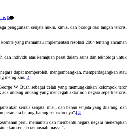
oris
0
enggunaan senjata nuklir, kimia, dan biologi dari tangan teroris,
 komite yang memantau implementasi resolusi 2004 tentang ancaman
dan individu atas kemajuan pesat dalam sains dan teknologi untuk
on-negara dapat memperoleh, mengembangkan, memperdagangkan atau
ang merugikan.
[2]
S, George W Bush sebagai celah yang memungkinkan kelompok teror
dak ada undang-undang yang mencegah aktor non-negara seperti teroris,
nkan semua senjata, misil, dan bahan senjata yang dilarang, dan
n perantara barang-barang semacamnya”.
[4]
keamanan perlu memantau dan membantu negara-negara menerapkan
ggunakan senjata pemusnah massal”.