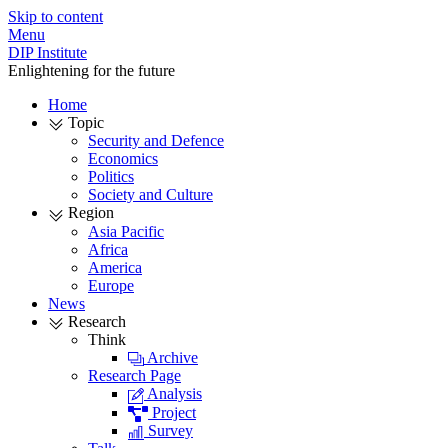
Skip to content
Menu
DIP Institute
Enlightening for the future
Home
Topic
Security and Defence
Economics
Politics
Society and Culture
Region
Asia Pacific
Africa
America
Europe
News
Research
Think
Archive
Research Page
Analysis
Project
Survey