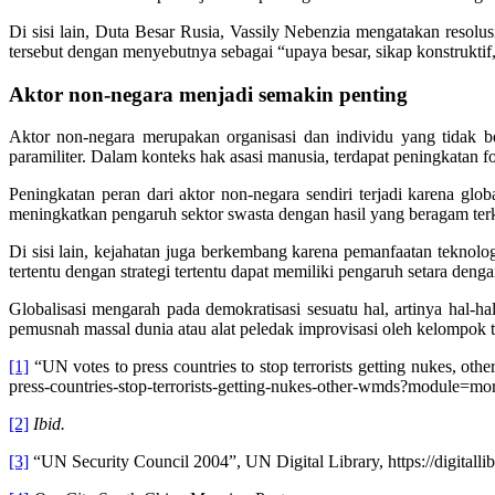
Di sisi lain, Duta Besar Rusia, Vassily Nebenzia mengatakan resol
tersebut dengan menyebutnya sebagai “upaya besar, sikap konstruktif,
Aktor non-negara menjadi semakin penting
Aktor non-negara merupakan organisasi dan individu yang tidak b
paramiliter. Dalam konteks hak asasi manusia, terdapat peningkatan f
Peningkatan peran dari aktor non-negara sendiri terjadi karena glob
meningkatkan pengaruh sektor swasta dengan hasil yang beragam terk
Di sisi lain, kejahatan juga berkembang karena pemanfaatan teknol
tertentu dengan strategi tertentu dapat memiliki pengaruh setara deng
Globalisasi mengarah pada demokratisasi sesuatu hal, artinya hal-
pemusnah massal dunia atau alat peledak improvisasi oleh kelompok t
[1]
“UN votes to press countries to stop terrorists getting nukes, 
press-countries-stop-terrorists-getting-nukes-other-wmds?module=
[2]
Ibid.
[3]
“UN Security Council 2004”, UN Digital Library, https://di