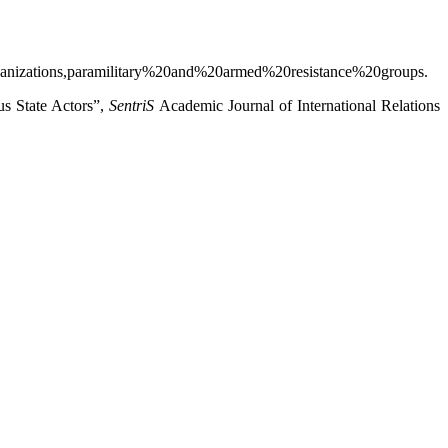
rganizations,paramilitary%20and%20armed%20resistance%20groups.
us State Actors”,
SentriS
Academic Journal of International Relations