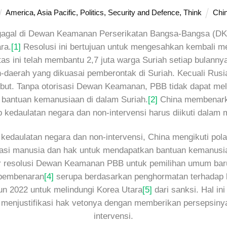
America
,
Asia Pacific
,
Politics
,
Security and Defence
,
Think
Chi
i gagal di Dewan Keamanan Perserikatan Bangsa-Bangsa (D
ra.
[1]
Resolusi ini bertujuan untuk mengesahkan kembali me
as ini telah membantu 2,7 juta warga Suriah setiap bulan
daerah yang dikuasai pemberontak di Suriah. Kecuali Rusia
ut. Tanpa otorisasi Dewan Keamanan, PBB tidak dapat mela
i bantuan kemanusiaan di dalam Suriah.
[2]
China membenarka
 kedaulatan negara dan non-intervensi harus diikuti dalam 
edaulatan negara dan non-intervensi, China mengikuti pola 
asasi manusia dan hak untuk mendapatkan bantuan kemanusiaan
 resolusi Dewan Keamanan PBB untuk pemilihan umum baru
 pembenaran
[4]
serupa berdasarkan penghormatan terhadap ke
n 2022 untuk melindungi Korea Utara
[5]
dari sanksi. Hal i
menjustifikasi hak vetonya dengan memberikan persepsinya 
intervensi.