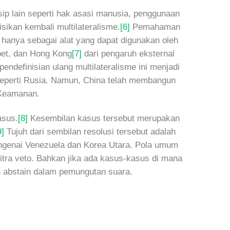
ip lain seperti hak asasi manusia, penggunaan
ikan kembali multilateralisme.
[6]
Pemahaman
l hanya sebagai alat yang dapat digunakan oleh
ibet, dan Hong Kong
[7]
dari pengaruh eksternal
ndefinisian ulang multilateralisme ini menjadi
 seperti Rusia. Namun, China telah membangun
 Keamanan.
asus.
[8]
Kesembilan kasus tersebut merupakan
9]
Tujuh dari sembilan resolusi tersebut adalah
engenai Venezuela dan Korea Utara. Pola umum
mitra veto. Bahkan jika ada kasus-kasus di mana
 abstain dalam pemungutan suara.