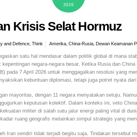
2026
an Krisis Selat Hormuz
ty and Defence
,
Think
Amerika
,
China-Rusia
,
Dewan Keamanan 
gaskan satu hal mendasar dalam politik global di mana stabil
ik kepentingan negara-negara besar. Ketika Rusia dan Ch
 pada 7 April 2026 untuk menggagalkan resolusi yang men
yaksikan kebuntuan diplomasi, tetapi juga potret nyata dari
ungan mayoritas, dengan 11 negara menyatakan setuju. N
ggugurkan keputusan kolektif. Dalam konteks ini, veto Chin
ekuatan militer di salah satu jalur energi paling vital di dun
kadar ruang geografis melainkan simpul strategis yang mene
h Iran sendiri tidak terjadi begitu saja. Tindakan tersebut