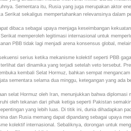
ya. Sementara itu, Rusia yang juga merupakan aktor energ
a Serikat sekaligus mempertahankan relevansinya dalam perc
 dapat dibaca sebagai upaya menjaga keseimbangan kekuatan
rikat memperoleh legitimasi internasional untuk memperluas 
an PBB tidak lagi menjadi arena konsensus global, melain
ekuensi serius ketika mekanisme kolektif seperti PBB gaga
 terlihat dari dinamika yang terjadi setelah veto tersebut. 
embuka kembali Selat Hormuz, bahkan sempat mengancam ak
ata sementara selama dua minggu, ketegangan yang ada 
aan selat Hormuz oleh Iran, menunjukkan bahwa diplomasi ma
ruhi oleh tekanan dari pihak ketiga seperti Pakistan semaki
kepentingan yang lebih luas. Di titik ini, dunia dihadapkan p
 China dan Rusia memang dapat dipandang sebagai upaya mence
me kolektif internasional. Sebaliknya, dorongan untuk me