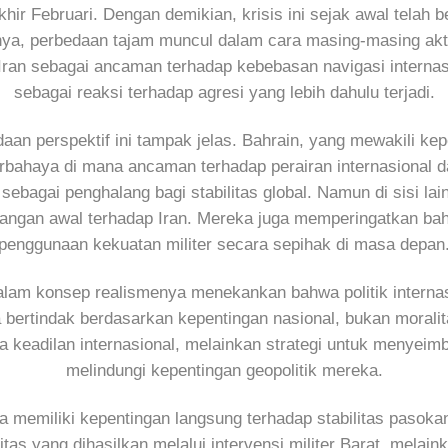
khir Februari. Dengan demikian, krisis ini sejak awal telah
ya, perbedaan tajam muncul dalam cara masing-masing ak
ran sebagai ancaman terhadap kebebasan navigasi internas
sebagai reaksi terhadap agresi yang lebih dahulu terjadi.
n perspektif ini tampak jelas. Bahrain, yang mewakili kepe
erbahaya di mana ancaman terhadap perairan internasional d
ebagai penghalang bagi stabilitas global. Namun di sisi la
erangan awal terhadap Iran. Mereka juga memperingatkan b
penggunaan kekuatan militer secara sepihak di masa depan
lam konsep realismenya menekankan bahwa politik internas
a bertindak berdasarkan kepentingan nasional, bukan moralit
keadilan internasional, melainkan strategi untuk menyeim
melindungi kepentingan geopolitik mereka.
ina memiliki kepentingan langsung terhadap stabilitas paso
litas yang dihasilkan melalui intervensi militer Barat, mela