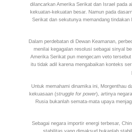
dilancarkan Amerika Serikat dan Israel pada a
kekuatan-kekuatan besar. Namun pada dasarn
Serikat dan sekutunya memandang tindakan I
Dalam perdebatan di Dewan Keamanan, perbedaa
menilai kegagalan resolusi sebagai sinyal b
Amerika Serikat pun mengecam veto tersebut s
itu tidak adil karena mengabaikan konteks s
Untuk memahami dinamika ini, Morgenthau da
kekuasaan (
struggle for power
), artinya negar
Rusia bukanlah semata-mata upaya menjaga 
Sebagai negara importir energi terbesar, Ch
stabilitas yang dimaksud bukanlah stabi