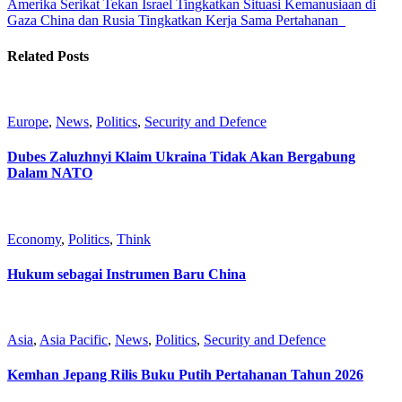
Amerika Serikat Tekan Israel Tingkatkan Situasi Kemanusiaan di
Gaza
China dan Rusia Tingkatkan Kerja Sama Pertahanan
Related Posts
Europe
,
News
,
Politics
,
Security and Defence
Dubes Zaluzhnyi Klaim Ukraina Tidak Akan Bergabung
Dalam NATO
Economy
,
Politics
,
Think
Hukum sebagai Instrumen Baru China
Asia
,
Asia Pacific
,
News
,
Politics
,
Security and Defence
Kemhan Jepang Rilis Buku Putih Pertahanan Tahun 2026