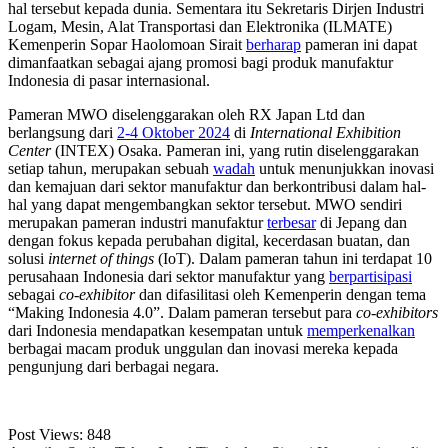
hal tersebut kepada dunia. Sementara itu Sekretaris Dirjen Industri
Logam, Mesin, Alat Transportasi dan Elektronika (ILMATE)
Kemenperin Sopar Haolomoan Sirait
berharap
pameran ini dapat
dimanfaatkan sebagai ajang promosi bagi produk manufaktur
Indonesia di pasar internasional.
Pameran MWO diselenggarakan oleh RX Japan Ltd dan
berlangsung dari
2-4 Oktober 2024
di
International Exhibition
Center
(INTEX) Osaka. Pameran ini, yang rutin diselenggarakan
setiap tahun, merupakan sebuah
wadah
untuk menunjukkan inovasi
dan kemajuan dari sektor manufaktur dan berkontribusi dalam hal-
hal yang dapat mengembangkan sektor tersebut. MWO sendiri
merupakan pameran industri manufaktur
terbesar
di Jepang dan
dengan fokus kepada perubahan digital, kecerdasan buatan, dan
solusi
internet of things
(IoT). Dalam pameran tahun ini terdapat 10
perusahaan Indonesia dari sektor manufaktur yang
berpartisipasi
sebagai
co-exhibitor
dan difasilitasi oleh Kemenperin dengan tema
“Making Indonesia 4.0”. Dalam pameran tersebut para
co-exhibitors
dari Indonesia mendapatkan kesempatan untuk
memperkenalkan
berbagai macam produk unggulan dan inovasi mereka kepada
pengunjung dari berbagai negara.
Post Views:
848