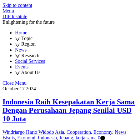
Skip to content
Menu
DIP Institute
Enlightening for the future
Home
Topic
Region
News
Research
Social Services
Events
About Us
Close Menu
October
17
2024
Indonesia Raih Kesepakatan Kerja Sama
Dengan Perusahaan Jepang Senilai USD
10 Juta
Windriargo Hario Widodo
Asia
,
Cooperation
,
Economy
,
News
Bisnis
,
Ekonomi
,
Indonesia
,
Jepang
,
kerja sama
0