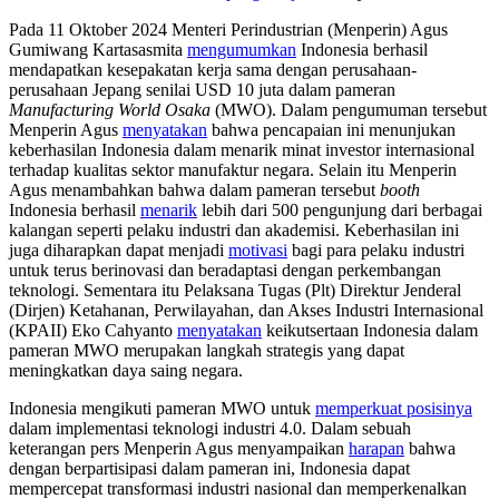
Pada 11 Oktober 2024 Menteri Perindustrian (Menperin) Agus
Gumiwang Kartasasmita
mengumumkan
Indonesia berhasil
mendapatkan kesepakatan kerja sama dengan perusahaan-
perusahaan Jepang senilai USD 10 juta dalam pameran
Manufacturing World Osaka
(MWO). Dalam pengumuman tersebut
Menperin Agus
menyatakan
bahwa pencapaian ini menunjukan
keberhasilan Indonesia dalam menarik minat investor internasional
terhadap kualitas sektor manufaktur negara. Selain itu Menperin
Agus menambahkan bahwa dalam pameran tersebut
booth
Indonesia berhasil
menarik
lebih dari 500 pengunjung dari berbagai
kalangan seperti pelaku industri dan akademisi. Keberhasilan ini
juga diharapkan dapat menjadi
motivasi
bagi para pelaku industri
untuk terus berinovasi dan beradaptasi dengan perkembangan
teknologi. Sementara itu Pelaksana Tugas (Plt) Direktur Jenderal
(Dirjen) Ketahanan, Perwilayahan, dan Akses Industri Internasional
(KPAII) Eko Cahyanto
menyatakan
keikutsertaan Indonesia dalam
pameran MWO merupakan langkah strategis yang dapat
meningkatkan daya saing negara.
Indonesia mengikuti pameran MWO untuk
memperkuat posisinya
dalam implementasi teknologi industri 4.0. Dalam sebuah
keterangan pers Menperin Agus menyampaikan
harapan
bahwa
dengan berpartisipasi dalam pameran ini, Indonesia dapat
mempercepat transformasi industri nasional dan memperkenalkan