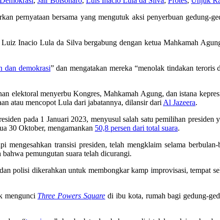
Demokrasi
,
Jair Bolsonaro
,
Luis Inácio Lula da Silva
,
Protes
,
Unjuk R
uarkan pernyataan bersama yang mengutuk aksi penyerbuan gedung-ge
il, Luiz Inacio Lula da Silva bergabung dengan ketua Mahkamah Agu
n dan demokrasi
” dan mengatakan mereka “menolak tindakan teroris d
an elektoral menyerbu Kongres, Mahkamah Agung, dan istana kepresi
n atau mencopot Lula dari jabatannya, dilansir dari
Al Jazeera
.
i presiden pada 1 Januari 2023, menyusul salah satu pemilihan preside
kedua 30 Oktober, mengamankan
50,8 persen dari total suara
.
api mengesahkan transisi presiden, telah mengklaim selama berbulan
a bahwa pemungutan suara telah dicurangi.
dan polisi dikerahkan untuk membongkar kamp improvisasi, tempat se
tuk mengunci
Three Powers Square
di ibu kota, rumah bagi gedung-ged