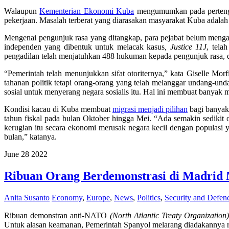
Walaupun
Kementerian Ekonomi Kuba
mengumumkan pada pertengah
pekerjaan. Masalah terberat yang diarasakan masyarakat Kuba adalah 
Mengenai pengunjuk rasa yang ditangkap, para pejabat belum mengata
independen yang dibentuk untuk melacak kasus
, Justice 11J
, tela
pengadilan telah menjatuhkan 488 hukuman kepada pengunjuk rasa,
“Pemerintah telah menunjukkan sifat otoriternya,” kata Giselle Morf
tahanan politik tetapi orang-orang yang telah melanggar undang-un
sosial untuk menyerang negara sosialis itu. Hal ini membuat banyak 
Kondisi kacau di Kuba membuat
migrasi menjadi pilihan
bagi banyak 
tahun fiskal pada bulan Oktober hingga Mei. “Ada semakin sedikit o
kerugian itu secara ekonomi merusak negara kecil dengan populas
bulan,” katanya.
June
28
2022
Ribuan Orang Berdemonstrasi di Madri
Anita Susanto
Economy
,
Europe
,
News
,
Politics
,
Security and Defen
Ribuan demonstran anti-NATO
(North Atlantic Treaty Organization
Untuk alasan keamanan, Pemerintah Spanyol melarang diadakannya r