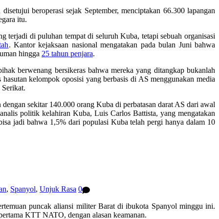
isetujui beroperasi sejak September, menciptakan 66.300 lapangan
gara itu.
terjadi di puluhan tempat di seluruh Kuba, tetapi sebuah organisasi
tah
. Kantor kejaksaan nasional mengatakan pada bulan Juni bahwa
ukuman hingga
25 tahun penjara
.
 pihak berwenang bersikeras bahwa mereka yang ditangkap bukanlah
tas hasutan kelompok oposisi yang berbasis di AS menggunakan media
Serikat.
dengan sekitar 140.000 orang Kuba di perbatasan darat AS dari awal
nalis politik kelahiran Kuba, Luis Carlos Battista, yang mengatakan
sa jadi bahwa 1,5% dari populasi Kuba telah pergi hanya dalam 10
an
,
Spanyol
,
Unjuk Rasa
0
temuan puncak aliansi militer Barat di ibukota Spanyol minggu ini.
ri pertama KTT NATO, dengan alasan keamanan.