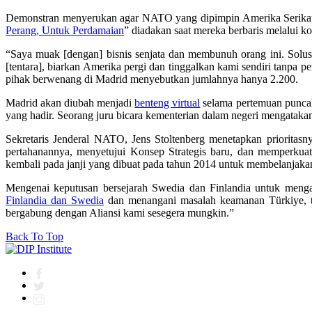
Demonstran menyerukan agar NATO yang dipimpin Amerika Serikat di
Perang, Untuk Perdamaian
” diadakan saat mereka berbaris melalui 
“Saya muak [dengan] bisnis senjata dan membunuh orang ini. Solus
[tentara], biarkan Amerika pergi dan tinggalkan kami sendiri tanpa pe
pihak berwenang di Madrid menyebutkan jumlahnya hanya 2.200.
Madrid akan diubah menjadi
benteng virtual
selama pertemuan puncak 
yang hadir. Seorang juru bicara kementerian dalam negeri mengatakan 
Sekretaris Jenderal NATO, Jens Stoltenberg menetapkan priorit
pertahanannya, menyetujui Konsep Strategis baru, dan memperkua
kembali pada janji yang dibuat pada tahun 2014 untuk membelanjaka
Mengenai keputusan bersejarah Swedia dan Finlandia untuk meng
Finlandia dan Swedia
dan menangani masalah keamanan Türkiye, t
bergabung dengan Aliansi kami sesegera mungkin.”
Back To Top