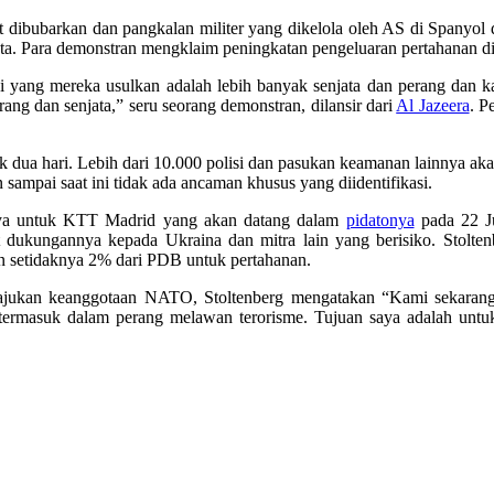
bubarkan dan pangkalan militer yang dikelola oleh AS di Spanyol d
kota. Para demonstran mengklaim peningkatan pengeluaran pertahanan
i yang mereka usulkan adalah lebih banyak senjata dan perang dan 
rang dan senjata,” seru seorang demonstran, dilansir dari
Al Jazeera
. P
dua hari. Lebih dari 10.000 polisi dan pasukan keamanan lainnya aka
sampai saat ini tidak ada ancaman khusus yang diidentifikasi.
asnya untuk KTT Madrid yang akan datang dalam
pidatonya
pada 22 J
t dukungannya kepada Ukraina dan mitra lain yang berisiko. Stolt
n setidaknya 2% dari PDB untuk pertahanan.
ajukan keanggotaan NATO, Stoltenberg mengatakan “Kami sekarang 
ermasuk dalam perang melawan terorisme. Tujuan saya adalah untu