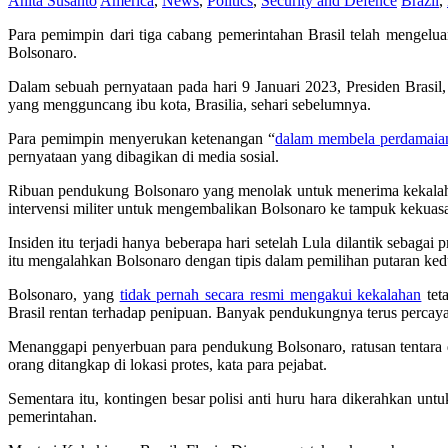
Anita Susanto
America
,
News
,
Politics
,
Security and Defence
Brazil
,
Para pemimpin dari tiga cabang pemerintahan Brasil telah mengel
Bolsonaro.
Dalam sebuah pernyataan pada hari 9 Januari 2023, Presiden Bras
yang mengguncang ibu kota, Brasilia, sehari sebelumnya.
Para pemimpin menyerukan ketenangan “
dalam membela perdamaia
pernyataan yang dibagikan di media sosial.
Ribuan pendukung Bolsonaro yang menolak untuk menerima kekalah
intervensi militer untuk mengembalikan Bolsonaro ke tampuk kekuasaa
Insiden itu terjadi hanya beberapa hari setelah Lula dilantik sebaga
itu mengalahkan Bolsonaro dengan tipis dalam pemilihan putaran 
Bolsonaro, yang
tidak pernah secara resmi mengakui kekalahan
tet
Brasil rentan terhadap penipuan. Banyak pendukungnya terus percay
Menanggapi penyerbuan para pendukung Bolsonaro, ratusan tentara 
orang ditangkap di lokasi protes, kata para pejabat.
Sementara itu, kontingen besar polisi anti huru hara dikerahkan un
pemerintahan.