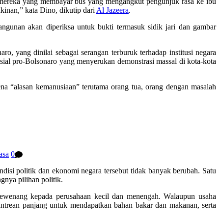
k mereka yang membayar bus yang mengangkut pengunjuk rasa ke ibu
kinan,” kata Dino, dikutip dari
Al Jazeera
.
unan akan diperiksa untuk bukti termasuk sidik jari dan gambar
ro, yang dinilai sebagai serangan terburuk terhadap institusi negara
sial pro-Bolsonaro yang menyerukan demonstrasi massal di kota-kota
ena “alasan kemanusiaan” terutama orang tua, orang dengan masalah
asa
0
isi politik dan ekonomi negara tersebut tidak banyak berubah. Satu
gnya pilihan politik.
wewenang kepada perusahaan kecil dan menengah. Walaupun usaha
 antrean panjang untuk mendapatkan bahan bakar dan makanan, serta