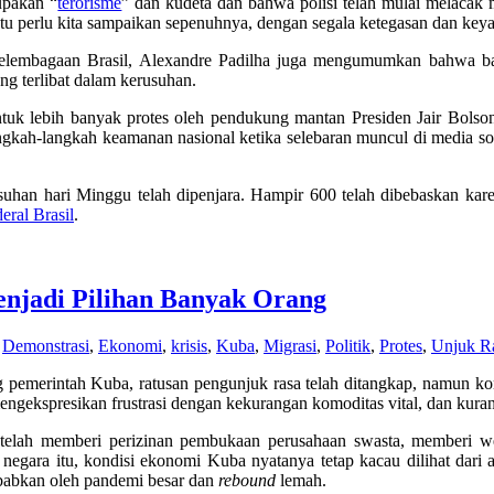
upakan “
terorisme
” dan kudeta dan bahwa polisi telah mulai melaca
tu perlu kita sampaikan sepenuhnya, dengan segala ketegasan dan keya
elembagaan Brasil, Alexandre Padilha juga mengumumkan bahwa bang
ng terlibat dalam kerusuhan.
untuk lebih banyak protes oleh pendukung mantan Presiden Jair Bolsona
ngkah-langkah keamanan nasional ketika selebaran muncul di media so
suhan hari Minggu telah dipenjara. Hampir 600 telah dibebaskan kar
deral Brasil
.
enjadi Pilihan Banyak Orang
Demonstrasi
,
Ekonomi
,
krisis
,
Kuba
,
Migrasi
,
Politik
,
Protes
,
Unjuk R
 pemerintah Kuba, ratusan pengunjuk rasa telah ditangkap, namun kond
mengekspresikan frustrasi dengan kekurangan komoditas vital, dan kuran
 telah memberi perizinan pembukaan perusahaan swasta, memberi 
egara itu, kondisi ekonomi Kuba nyatanya tetap kacau dilihat dari
ebabkan oleh pandemi besar dan
rebound
lemah.