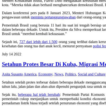
Menteri Kehakiman Brasil, Flavio Dino mengatakan kerusuhan mer
kota. “Mereka tidak akan berhasil menghancurkan demokrasi Brasil. I
Dalam konferensi pers pada 8 Januari 2023, Menteri Hubungan K
pengawasan untuk
meminta pertanggungjawaban
dari orang-orang ya
Pemerintah Brasil yang berusia 11 hari itu saat ini tengah bersiap 
dalam beberapa dekade. Untuk itu, Presiden da Silva memperkuat la
Brasil untuk “merebut kembali kekuasaan.”
Sejauh ini,
727 dari lebih dari 1.500
orang yang terlibat dalam keru
kesehatan dan orang tua dari anak kecil, menurut pernyataan
polisi fe
July
14
2022
Setahun Protes Besar Di Kuba, Migrasi M
Anita Susanto
America
,
Economy
,
News
,
Politics
,
Social and Culture
Setahun setelah protes terbesar dalam beberapa dekade mengguncang
tahun lalu, jalan-jalan dan alun-alun dipenuhi pengunjuk rasa untuk 
Sejak itu,
beberapa hal telah berubah
: Pemerintah Partai Komunis
pemerintah cukup menjanjikan untuk memperbaiki kondisi ekonomi n
pemadaman listrik biasa terjadi setelah penurunan ekonomi yang dis