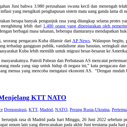
an Juni bahwa 3.980 perusahaan swasta kecil dan menengah telah d
inflasi yang mengikuti penghapusan sistem mata uang ganda lama di ne
kan berapa banyak pengunjuk rasa yang ditangkap selama protes yang 
h menghitung lebih dari
1.400 orang yang dipenjarakan oleh pemerin
 dengan berbagai masa tahanan, beberapa diantaranya mendapatkan h
i, seorang pengacara Kuba dilansir dari
AP News
. Walaupun begitu,
dang terhadap gangguan publik, vandalisme atau hasutan, seringkali a
masyarakat Kuba lebih memilih untuk migrasi besar-besaran ke Amerika 
masyarakatnya. Patroli Pabean dan Perbatasan AS mencatat pertemuan 
rang muda yang siap untuk hidup di negara ini,” kata pengacara dan a
i yang menua yang mencoba mengatasi ekonomi AS. “Dengan mudah bi
d Menjelang KTT NATO
ce
Demonstrasi
,
KTT
,
Madrid
,
NATO
,
Perang Rusia-Ukraina
,
Pertemu
)
berunjuk rasa di Madrid pada hari Minggu, 26 Juni 2022 sebelum per
apat umum lain yang direncanakan pada akhir Juni terutama pada ha