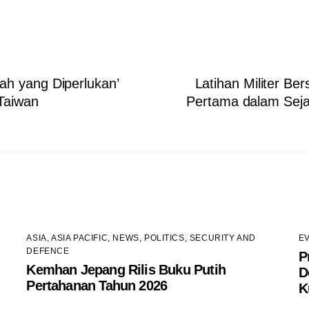
ah yang Diperlukan’
Latihan Militer Be
Taiwan
Pertama dalam Sej
ASIA
,
ASIA PACIFIC
,
NEWS
,
POLITICS
,
SECURITY AND
E
DEFENCE
P
Kemhan Jepang Rilis Buku Putih
D
Pertahanan Tahun 2026
K