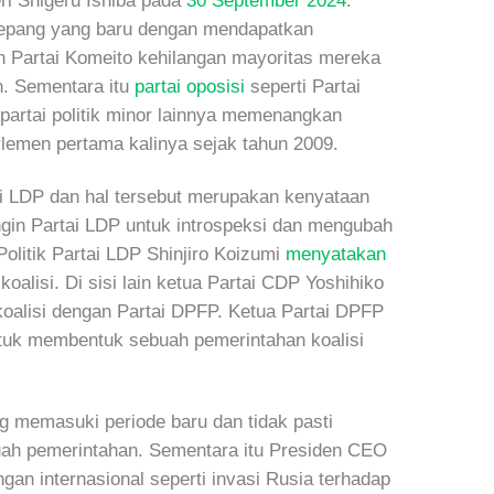
i Shigeru Ishiba pada
30 September 2024
.
pang yang baru dengan mendapatkan
an Partai Komeito kehilangan mayoritas mereka
n. Sementara itu
partai oposisi
seperti Partai
partai politik minor lainnya memenangkan
lemen pertama kalinya sejak tahun 2009.
i LDP dan hal tersebut merupakan kenyataan
ngin Partai LDP untuk introspeksi dan mengubah
olitik Partai LDP Shinjiro Koizumi
menyatakan
alisi. Di sisi lain ketua Partai CDP Yoshihiko
oalisi dengan Partai DPFP. Ketua Partai DPFP
tuk membentuk sebuah pemerintahan koalisi
g memasuki periode baru dan tidak pasti
uah pemerintahan. Sementara itu Presiden CEO
an internasional seperti invasi Rusia terhadap