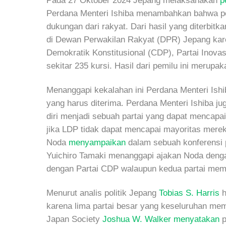
Pada 27 Oktober 2024 Jepang melaksanakan
p
Perdana Menteri Ishiba menambahkan bahwa pe
dukungan dari rakyat. Dari hasil yang diterbitk
di Dewan Perwakilan Rakyat (DPR) Jepang kar
Demokratik Konstitusional (CDP), Partai Inova
sekitar 235 kursi. Hasil dari pemilu ini merup
Menanggapi kekalahan ini Perdana Menteri Ish
yang harus diterima. Perdana Menteri Ishiba 
diri menjadi sebuah partai yang dapat mencapa
jika LDP tidak dapat mencapai mayoritas mereka
Noda
menyampaikan
dalam sebuah konferensi 
Yuichiro Tamaki menanggapi ajakan Noda den
dengan Partai CDP walaupun kedua partai memil
Menurut analis politik Jepang
Tobias S. Harris
h
karena lima partai besar yang keseluruhan me
Japan Society
Joshua W. Walker
menyatakan
p