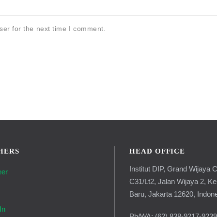
ser for the next time I comment.
HERS
HEAD OFFICE
Institut DIP, Grand Wijaya C
eer
C31/Lt2, Jalan Wijaya 2, K
g
Baru, Jakarta 12620, Indon
In
Ph/WA: (62) 838-9217-923