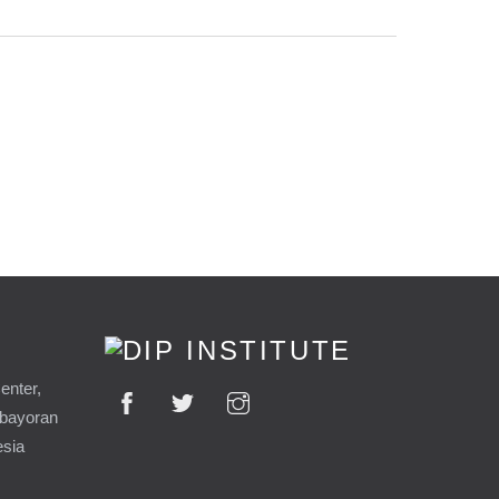
enter,
ebayoran
esia
9