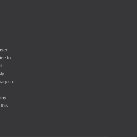
nsert
ice to
ot
sly
amages of
 any
 this