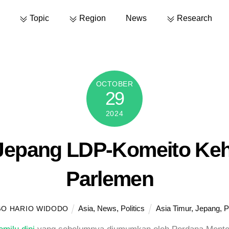
Topic
Region
News
Research
OCTOBER
29
2024
 Jepang LDP-Komeito Keh
Parlemen
Asia
,
News
,
Politics
Asia Timur
,
Jepang
,
P
GO HARIO WIDODO