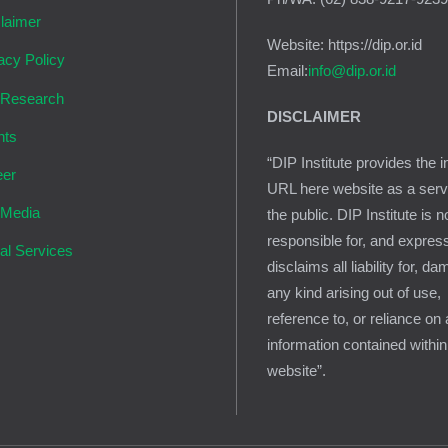
laimer
Website: https://dip.or.id
acy Policy
Email:
info@dip.or.id
 Research
DISCLAIMER
nts
“DIP Institute provides the i
eer
URL here website as a serv
 Media
the public. DIP Institute is n
responsible for, and expres
al Services
disclaims all liability for, d
any kind arising out of use,
reference to, or reliance on
information contained within
website”.