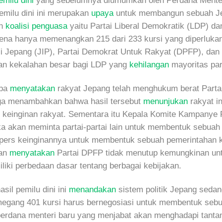
emilu dini
yang sebelumnya diumumkan oleh Perdana Menter
milu dini ini merupakan
upaya
untuk membangun sebuah Je
an
koalisi penguasa
yaitu Partai Liberal Demokratik (LDP) d
ena hanya memenangkan 215 dari 233 kursi yang diperluka
si Jepang (JIP), Partai Demokrat Untuk Rakyat (DPFP), dan 
akan kekalahan besar bagi LDP yang
kehilangan
mayoritas par
iba
menyatakan
rakyat Jepang telah menghukum berat Parta
juga menambahkan bahwa hasil tersebut
menunjukan
rakyat i
i keinginan rakyat. Sementara itu Kepala Komite Kampanye P
 akan meminta partai-partai lain untuk membentuk sebuah ko
pers keinginannya untuk membentuk sebuah pemerintahan k
gan
menyatakan
Partai DPFP tidak menutup kemungkinan un
iki perbedaan dasar tentang berbagai kebijakan.
asil pemilu dini ini
menandakan
sistem politik Jepang sedan
megang 401 kursi harus bernegosiasi untuk membentuk seb
erdana menteri baru yang menjabat akan menghadapi tantang