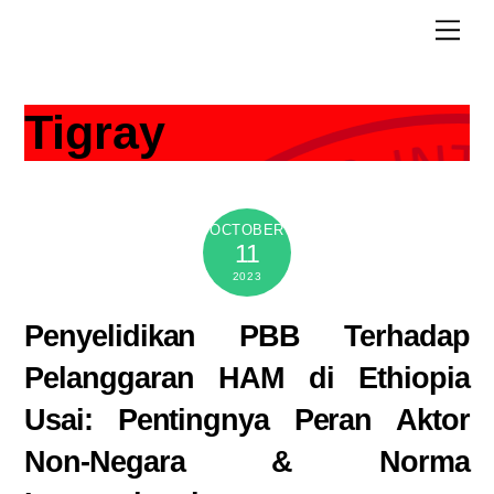
Skip
Men
to
content
Tigray
OCTOBER
11
2023
Penyelidikan PBB Terhadap
Pelanggaran HAM di Ethiopia
Usai: Pentingnya Peran Aktor
Non-Negara & Norma