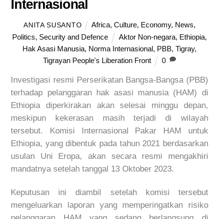
Internasional
Africa
,
Culture
,
Economy
,
News
,
ANITA SUSANTO
Politics
,
Security and Defence
Aktor Non-negara
,
Ethiopia
,
Hak Asasi Manusia
,
Norma Internasional
,
PBB
,
Tigray
,
Tigrayan People's Liberation Front
0
Investigasi resmi Perserikatan Bangsa-Bangsa (PBB)
terhadap pelanggaran hak asasi manusia (HAM) di
Ethiopia diperkirakan akan selesai minggu depan,
meskipun kekerasan masih terjadi di wilayah
tersebut. Komisi Internasional Pakar HAM untuk
Ethiopia, yang dibentuk pada tahun 2021 berdasarkan
usulan Uni Eropa, akan secara resmi mengakhiri
mandatnya setelah tanggal 13 Oktober 2023.
Keputusan ini diambil setelah komisi tersebut
mengeluarkan laporan yang memperingatkan risiko
pelanggaran HAM yang sedang berlangsung di