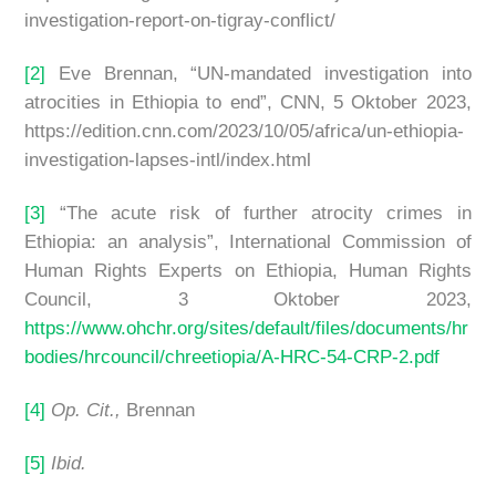
investigation-report-on-tigray-conflict/
[2]
Eve Brennan, “UN-mandated investigation into
atrocities in Ethiopia to end”, CNN, 5 Oktober 2023,
https://edition.cnn.com/2023/10/05/africa/un-ethiopia-
investigation-lapses-intl/index.html
[3]
“The acute risk of further atrocity crimes in
Ethiopia: an analysis”, International Commission of
Human Rights Experts on Ethiopia, Human Rights
Council, 3 Oktober 2023,
https://www.ohchr.org/sites/default/files/documents/hr
bodies/hrcouncil/chreetiopia/A-HRC-54-CRP-2.pdf
[4]
Op. Cit.,
Brennan
[5]
Ibid.