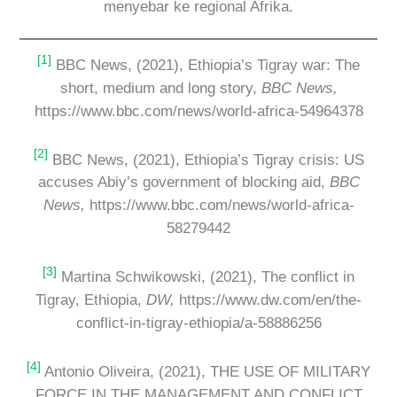
menyebar ke regional Afrika.
[1]
BBC News, (2021), Ethiopia’s Tigray war: The
short, medium and long story,
BBC News,
https://www.bbc.com/news/world-africa-54964378
[2]
BBC News, (2021), Ethiopia’s Tigray crisis: US
accuses Abiy’s government of blocking aid,
BBC
News,
https://www.bbc.com/news/world-africa-
58279442
[3]
Martina Schwikowski, (2021), The conflict in
Tigray, Ethiopia,
DW,
https://www.dw.com/en/the-
conflict-in-tigray-ethiopia/a-58886256
[4]
Antonio Oliveira, (2021), THE USE OF MILITARY
FORCE IN THE MANAGEMENT AND CONFLICT