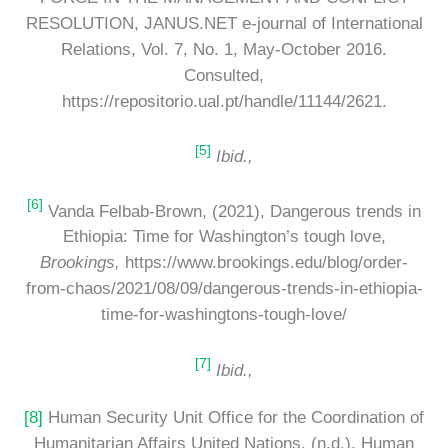
RESOLUTION, JANUS.NET e-journal of International
Relations, Vol. 7, No. 1, May-October 2016.
Consulted,
https://repositorio.ual.pt/handle/11144/2621.
[5]
Ibid.,
[6]
Vanda Felbab-Brown, (2021), Dangerous trends in
Ethiopia: Time for Washington’s tough love,
Brookings,
https://www.brookings.edu/blog/order-
from-chaos/2021/08/09/dangerous-trends-in-ethiopia-
time-for-washingtons-tough-love/
[7]
Ibid.,
[8]
Human Security Unit Office for the Coordination of
Humanitarian Affairs United Nations, (n.d.), Human