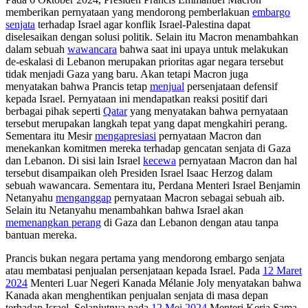
memberikan pernyataan yang mendorong pemberlakuan
embargo
senjata
terhadap Israel agar konflik Israel-Palestina dapat
diselesaikan dengan solusi politik. Selain itu Macron menambahkan
dalam sebuah
wawancara
bahwa saat ini upaya untuk melakukan
de-eskalasi di Lebanon merupakan prioritas agar negara tersebut
tidak menjadi Gaza yang baru. Akan tetapi Macron juga
menyatakan bahwa Prancis tetap
menjual
persenjataan defensif
kepada Israel. Pernyataan ini mendapatkan reaksi positif dari
berbagai pihak seperti
Qatar
yang menyatakan bahwa pernyataan
tersebut merupakan langkah tepat yang dapat mengkahiri perang.
Sementara itu Mesir
mengapresiasi
pernyataan Macron dan
menekankan komitmen mereka terhadap gencatan senjata di Gaza
dan Lebanon. Di sisi lain Israel
kecewa
pernyataan Macron dan hal
tersebut disampaikan oleh Presiden Israel Isaac Herzog dalam
sebuah wawancara. Sementara itu, Perdana Menteri Israel Benjamin
Netanyahu
menganggap
pernyataan Macron sebagai sebuah aib.
Selain itu Netanyahu menambahkan bahwa Israel akan
memenangkan perang
di Gaza dan Lebanon dengan atau tanpa
bantuan mereka.
Prancis bukan negara pertama yang mendorong embargo senjata
atau membatasi penjualan persenjataan kepada Israel. Pada
12 Maret
2024
Menteri Luar Negeri Kanada Mélanie Joly menyatakan bahwa
Kanada akan menghentikan penjualan senjata di masa depan
terhadap Israel. Selanjutnya pada
12 Mei 2024
Menteri Kerja Sama