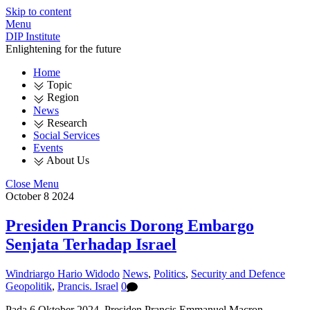
Skip to content
Menu
DIP Institute
Enlightening for the future
Home
Topic
Region
News
Research
Social Services
Events
About Us
Close Menu
October
8
2024
Presiden Prancis Dorong Embargo
Senjata Terhadap Israel
Windriargo Hario Widodo
News
,
Politics
,
Security and Defence
Geopolitik
,
Prancis. Israel
0
Pada 6 Oktober 2024, Presiden Prancis Emmanuel Macron