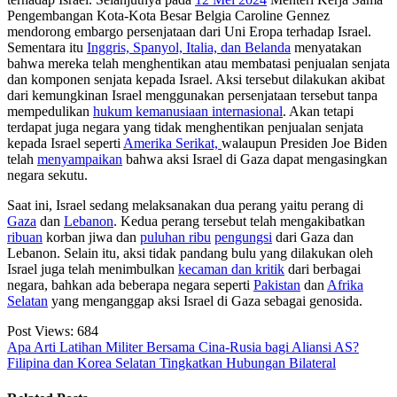
Pengembangan Kota-Kota Besar Belgia Caroline Gennez
mendorong embargo persenjataan dari Uni Eropa terhadap Israel.
Sementara itu
Inggris, Spanyol, Italia, dan Belanda
menyatakan
bahwa mereka telah menghentikan atau membatasi penjualan senjata
dan komponen senjata kepada Israel. Aksi tersebut dilakukan akibat
dari kemungkinan Israel menggunakan persenjataan tersebut tanpa
mempedulikan
hukum kemanusiaan internasional
. Akan tetapi
terdapat juga negara yang tidak menghentikan penjualan senjata
kepada Israel seperti
Amerika Serikat,
walaupun Presiden Joe Biden
telah
menyampaikan
bahwa aksi Israel di Gaza dapat mengasingkan
negara sekutu.
Saat ini, Israel sedang melaksanakan dua perang yaitu perang di
Gaza
dan
Lebanon
. Kedua perang tersebut telah mengakibatkan
ribuan
korban jiwa dan
puluhan ribu
pengungsi
dari Gaza dan
Lebanon. Selain itu, aksi tidak pandang bulu yang dilakukan oleh
Israel juga telah menimbulkan
kecaman dan kritik
dari berbagai
negara, bahkan ada beberapa negara seperti
Pakistan
dan
Afrika
Selatan
yang menganggap aksi Israel di Gaza sebagai genosida.
Post Views:
684
Apa Arti Latihan Militer Bersama Cina-Rusia bagi Aliansi AS?
Filipina dan Korea Selatan Tingkatkan Hubungan Bilateral