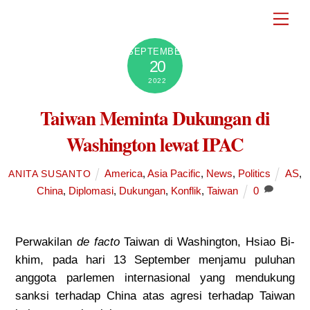
Skip
Men
to
content
SEPTEMBER
20
2022
Taiwan Meminta Dukungan di
Washington lewat IPAC
America
,
Asia Pacific
,
News
,
Politics
AS
,
ANITA SUSANTO
China
,
Diplomasi
,
Dukungan
,
Konflik
,
Taiwan
0
Perwakilan
de facto
Taiwan di Washington, Hsiao Bi-
khim, pada hari 13 September menjamu puluhan
anggota parlemen internasional yang mendukung
sanksi terhadap China atas agresi terhadap Taiwan