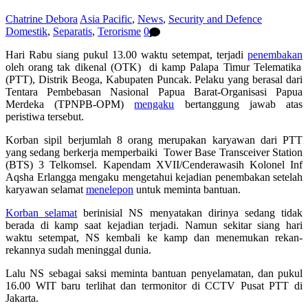
Chatrine Debora
Asia Pacific
,
News
,
Security and Defence
Domestik
,
Separatis
,
Terorisme
0
Hari
Rabu siang pukul 13.00 waktu setempat, terjadi
penembakan
oleh orang tak dikenal (OTK) di kamp Palapa Timur Telematika
(PTT), Distrik Beoga, Kabupaten Puncak. Pelaku yang berasal dari
Tentara Pembebasan Nasional Papua Barat-Organisasi Papua
Merdeka (TPNPB-OPM)
mengaku
bertanggung jawab atas
peristiwa tersebut.
Korban sipil berjumlah 8 orang merupakan karyawan dari PTT
yang sedang berkerja memperbaiki
Tower Base Transceiver Station
(BTS) 3 Telkomsel. Kapendam XVII/Cenderawasih Kolonel Inf
Aqsha Erlangga mengaku mengetahui kejadian penembakan setelah
karyawan selamat
menelepon
untuk meminta bantuan.
Korban selamat
berinisial NS menyatakan dirinya sedang tidak
berada di kamp saat kejadian terjadi. Namun sekitar siang hari
waktu setempat, NS kembali ke kamp dan menemukan rekan-
rekannya sudah meninggal dunia.
Lalu NS sebagai saksi meminta bantuan penyelamatan, dan pukul
16.00 WIT baru terlihat dan termonitor di CCTV Pusat PTT di
Jakarta.