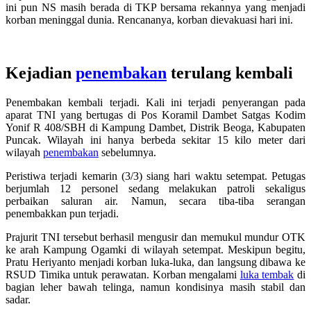
ini pun NS masih berada di TKP bersama rekannya yang menjadi
korban meninggal dunia. Rencananya, korban dievakuasi hari ini.
Kejadian
penembakan
terulang kembali
Penembakan kembali terjadi. Kali ini terjadi penyerangan pada
aparat TNI yang bertugas di Pos Koramil Dambet Satgas Kodim
Yonif R 408/SBH di Kampung Dambet, Distrik Beoga, Kabupaten
Puncak. Wilayah ini hanya berbeda sekitar 15 kilo meter dari
wilayah
penembakan
sebelumnya.
Peristiwa terjadi kemarin (3/3) siang hari waktu setempat. Petugas
berjumlah 12 personel sedang melakukan patroli sekaligus
perbaikan saluran air. Namun, secara tiba-tiba serangan
penembakkan pun terjadi.
Prajurit TNI tersebut berhasil mengusir dan memukul mundur OTK
ke arah Kampung Ogamki di wilayah setempat. Meskipun begitu,
Pratu Heriyanto menjadi korban luka-luka, dan langsung dibawa ke
RSUD Timika untuk perawatan. Korban mengalami
luka tembak
di
bagian leher bawah telinga, namun kondisinya masih stabil dan
sadar.