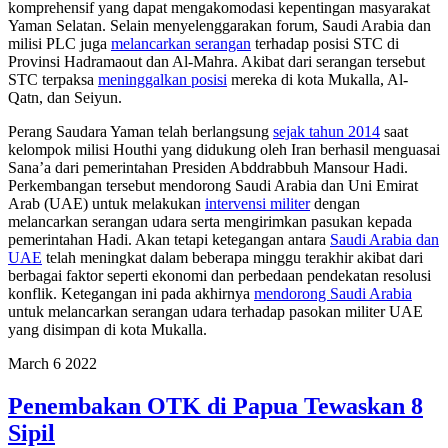
komprehensif yang dapat mengakomodasi kepentingan masyarakat
Yaman Selatan. Selain menyelenggarakan forum, Saudi Arabia dan
milisi PLC juga
melancarkan serangan
terhadap posisi STC di
Provinsi Hadramaout dan Al-Mahra. Akibat dari serangan tersebut
STC terpaksa
meninggalkan posisi
mereka di kota Mukalla, Al-
Qatn, dan Seiyun.
Perang Saudara Yaman telah berlangsung
sejak tahun 2014
saat
kelompok milisi Houthi yang didukung oleh Iran berhasil menguasai
Sana’a dari pemerintahan Presiden Abddrabbuh Mansour Hadi.
Perkembangan tersebut mendorong Saudi Arabia dan Uni Emirat
Arab (UAE) untuk melakukan
intervensi militer
dengan
melancarkan serangan udara serta mengirimkan pasukan kepada
pemerintahan Hadi. Akan tetapi ketegangan antara
Saudi Arabia dan
UAE
telah meningkat dalam beberapa minggu terakhir akibat dari
berbagai faktor seperti ekonomi dan perbedaan pendekatan resolusi
konflik. Ketegangan ini pada akhirnya
mendorong Saudi Arabia
untuk melancarkan serangan udara terhadap pasokan militer UAE
yang disimpan di kota Mukalla.
March
6
2022
Penembakan OTK di Papua Tewaskan 8
Sipil