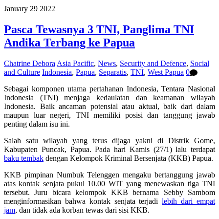
January
29
2022
Pasca Tewasnya 3 TNI, Panglima TNI
Andika Terbang ke Papua
Chatrine Debora
Asia Pacific
,
News
,
Security and Defence
,
Social
and Culture
Indonesia
,
Papua
,
Separatis
,
TNI
,
West Papua
0
Sebagai komponen utama pertahanan Indonesia, Tentara Nasional
Indonesia (TNI) menjaga kedaulatan dan keamanan wilayah
Indonesia. Baik ancaman potensial atau aktual, baik dari dalam
maupun luar negeri, TNI memiliki posisi dan tanggung jawab
penting dalam isu ini.
Salah satu wilayah yang terus dijaga yakni di Distrik Gome,
Kabupaten Puncak, Papua. Pada hari Kamis (27/1) lalu terdapat
baku tembak
dengan Kelompok Kriminal Bersenjata (KKB) Papua.
KKB pimpinan Numbuk Telenggen mengaku bertanggung jawab
atas kontak senjata pukul 10.00 WIT yang menewaskan tiga TNI
tersebut. Juru bicara kelompok KKB bernama Sebby Sambom
menginformasikan bahwa kontak senjata terjadi
lebih dari empat
jam
, dan tidak ada korban tewas dari sisi KKB.