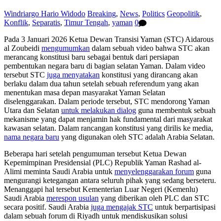
Windriargo Hario Widodo
Breaking
,
News
,
Politics
Geopolitik
,
Konflik
,
Separatis
,
Timur Tengah
,
yaman
0
Pada 3 Januari 2026 Ketua Dewan Transisi Yaman (STC) Aidarous
al Zoubeidi
mengumumkan
dalam sebuah video bahwa STC akan
merancang konstitusi baru sebagai bentuk dari persiapan
pembentukan negara baru di bagian selatan Yaman. Dalam video
tersebut STC
juga menyatakan
konstitusi yang dirancang akan
berlaku dalam dua tahun setelah sebuah referendum yang akan
menentukan masa depan masyarakat Yaman Selatan
diselenggarakan. Dalam periode tersebut, STC mendorong Yaman
Utara dan Selatan
untuk melakukan dialog
guna membentuk sebuah
mekanisme yang dapat menjamin hak fundamental dari masyarakat
kawasan selatan. Dalam rancangan konstitusi yang dirilis ke media,
nama negara baru
yang digunakan oleh STC adalah Arabia Selatan.
Beberapa hari setelah pengumuman tersebut Ketua Dewan
Kepemimpinan Presidensial (PLC) Republik Yaman Rashad al-
Alimi meminta Saudi Arabia untuk
menyelenggarakan forum
guna
mengurangi ketegangan antara seluruh pihak yang sedang berseteru.
Menanggapi hal tersebut Kementerian Luar Negeri (Kemenlu)
Saudi Arabia
merespon usulan
yang diberikan oleh PLC dan STC
secara positif. Saudi Arabia
juga mengajak STC
untuk berpartisipasi
dalam sebuah forum di Riyadh untuk mendiskusikan solusi