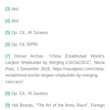
[3]
Ibid.
[4]
Ibid.
[5]
Op. Cit.,
Al Jazeera
[6]
Op. Cit.
SIPRI
[7]
Dorian Archus, “China Established World’s
Largest Shipbuilder by Merging CSIC&CSCC”, Naval
Post, 1 Desember 2019, https://navalpost.com/china-
established-worlds-largest-shipbuilder-by-merging-
csiccscc/
[8]
Op. Cit.,
Al Jazeera
[9]
Hal Brands, “The Art of the Arms Race”, Foreign