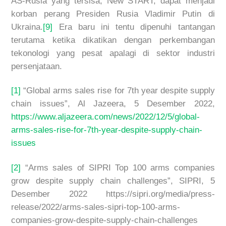
AS-Rusia yang tersisa, New START, dapat menjadi
korban perang Presiden Rusia Vladimir Putin di
Ukraina.
[9]
Era baru ini tentu dipenuhi tantangan
terutama ketika dikatikan dengan perkembangan
tekonologi yang pesat apalagi di sektor industri
persenjataan.
[1]
“Global arms sales rise for 7th year despite supply
chain issues”, Al Jazeera, 5 Desember 2022,
https://www.aljazeera.com/news/2022/12/5/global-
arms-sales-rise-for-7th-year-despite-supply-chain-
issues
[2]
“Arms sales of SIPRI Top 100 arms companies
grow despite supply chain challenges”, SIPRI, 5
Desember 2022 https://sipri.org/media/press-
release/2022/arms-sales-sipri-top-100-arms-
companies-grow-despite-supply-chain-challenges