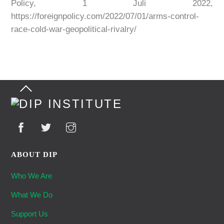
Policy, 1 Juli 2022,
https://foreignpolicy.com/2022/07/01/arms-control-
race-cold-war-geopolitical-rivalry/
Back
To
Top
ABOUT DIP
Who We Are
What We Do
Support Us