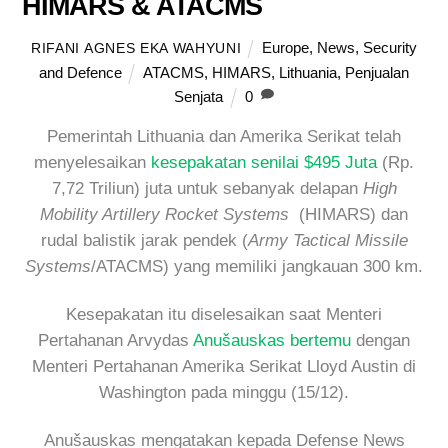
HIMARS & ATACMS
Europe
,
News
,
Security
RIFANI AGNES EKA WAHYUNI
and Defence
ATACMS
,
HIMARS
,
Lithuania
,
Penjualan
Senjata
0
Pemerintah Lithuania dan Amerika Serikat telah
menyelesaikan
kesepakatan senilai $495 Juta
(Rp.
7,72 Triliun) juta untuk sebanyak delapan
High
Mobility Artillery Rocket Systems
(HIMARS) dan
rudal balistik jarak pendek (
Army Tactical Missile
Systems
/ATACMS) yang memiliki jangkauan 300 km.
Kesepakatan itu diselesaikan saat Menteri
Pertahanan Arvydas
Anušauskas bertemu
dengan
Menteri Pertahanan Amerika Serikat Lloyd Austin di
Washington pada minggu (15/12).
Anušauskas mengatakan kepada Defense News