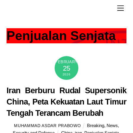
Skip
Men
to
content
Penjualan Senjata
FEBRUARY
25
2026
Iran Berburu Rudal Supersonik
China, Peta Kekuatan Laut Timur
Tengah Terancam Berubah
Breaking
,
News
,
MUHAMMAD ASDAR PRABOWO
Security and Defence
China
,
iran
,
Penjualan Senjata
,