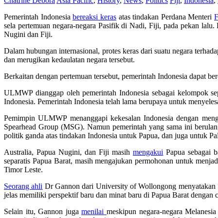
Chatrine Debora
Asia Pacific
,
History
,
News
,
Politics
Fiji
,
Indonesia
,
Pemerintah Indonesia
bereaksi keras
atas tindakan Perdana Menteri
F
sela pertemuan negara-negara Pasifik di Nadi, Fiji, pada pekan la
Nugini dan Fiji.
Dalam hubungan internasional, protes keras dari suatu negara terhada
dan merugikan kedaulatan negara tersebut.
Berkaitan dengan pertemuan tersebut, pemerintah Indonesia dapat ber
ULMWP dianggap oleh pemerintah Indonesia sebagai kelompok sepa
Indonesia. Pemerintah Indonesia telah lama berupaya untuk menyele
Pemimpin ULMWP menanggapi kekesalan Indonesia dengan menga
Spearhead Group (MSG). Namun pemerintah yang sama ini berulang
politik ganda atas tindakan Indonesia untuk Papua, dan juga untuk Pal
Australia, Papua Nugini, dan Fiji masih
mengakui
Papua sebagai b
separatis Papua Barat, masih mengajukan permohonan untuk menjad
Timor Leste.
Seorang ahli
Dr Gannon dari University of Wollongong menyataka
jelas memiliki perspektif baru dan minat baru di Papua Barat dengan
Selain itu, Gannon juga
menilai
meskipun negara-negara Melanesia 