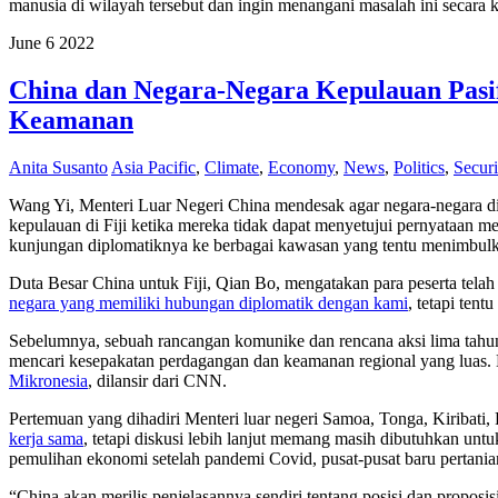
manusia di wilayah tersebut dan ingin menangani masalah ini secara 
June
6
2022
China dan Negara-Negara Kepulauan Pasi
Keamanan
Anita Susanto
Asia Pacific
,
Climate
,
Economy
,
News
,
Politics
,
Secur
Wang Yi, Menteri Luar Negeri China mendesak agar negara-negara di w
kepulauan di Fiji ketika mereka tidak dapat menyetujui pernyataan
kunjungan diplomatiknya ke berbagai kawasan yang tentu menimbulk
Duta Besar China untuk Fiji, Qian Bo, mengatakan para peserta tel
negara yang memiliki hubungan diplomatik dengan kami
, tetapi ten
Sebelumnya, sebuah rancangan komunike dan rencana aksi lima tahun
mencari kesepakatan perdagangan dan keamanan regional yang luas
Mikronesia
, dilansir dari CNN.
Pertemuan yang dihadiri Menteri luar negeri Samoa, Tonga, Kiribati
kerja sama
, tetapi diskusi lebih lanjut memang masih dibutuhkan unt
pemulihan ekonomi setelah pandemi Covid, pusat-pusat baru pertanian 
“China akan merilis penjelasannya sendiri tentang posisi dan proposi