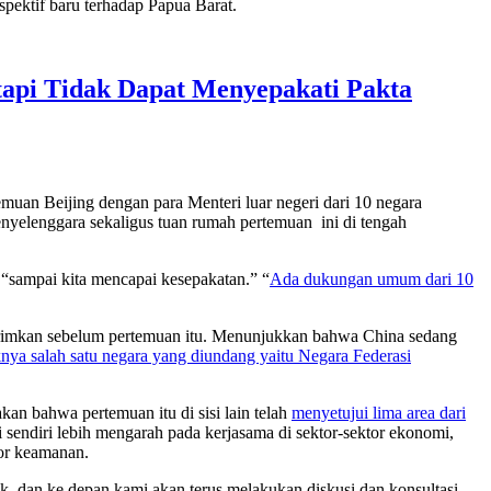
spektif baru terhadap Papua Barat.
tapi Tidak Dapat Menyepakati Pakta
emuan Beijing dengan para Menteri luar negeri dari 10 negara
nyelenggara sekaligus tuan rumah pertemuan ini di tengah
“sampai kita mencapai kesepakatan.” “
Ada dukungan umum dari 10
kirimkan sebelum pertemuan itu. Menunjukkan bahwa China sedang
knya salah satu negara yang diundang yaitu Negara Federasi
an bahwa pertemuan itu di sisi lain telah
menyetujui lima area dari
i sendiri lebih mengarah pada kerjasama di sektor-sektor ekonomi,
tor keamanan.
ik, dan ke depan kami akan terus melakukan diskusi dan konsultasi