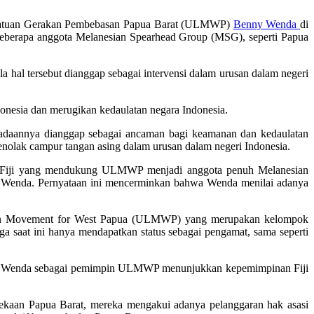
rsatuan Gerakan Pembebasan Papua Barat (ULMWP)
Benny Wenda
di
i beberapa anggota Melanesian Spearhead Group (MSG), seperti Papua
la hal tersebut dianggap sebagai intervensi dalam urusan dalam negeri
donesia dan merugikan kedaulatan negara Indonesia.
radaannya dianggap sebagai ancaman bagi keamanan dan kedaulatan
enolak campur tangan asing dalam urusan dalam negeri Indonesia.
 Fiji yang mendukung ULMWP menjadi anggota penuh Melanesian
a Wenda. Pernyataan ini mencerminkan bahwa Wenda menilai adanya
ation Movement for West Papua (ULMWP) yang merupakan kelompok
saat ini hanya mendapatkan status sebagai pengamat, sama seperti
y Wenda sebagai pemimpin ULMWP menunjukkan kepemimpinan Fiji
dekaan Papua Barat, mereka mengakui adanya pelanggaran hak asasi