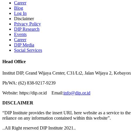
Career
Blog
Log In
Disclaimer
Privacy Policy
DIP Research
Events
Career
DIP Media
Social Services
Head Office
Institut DIP, Grand Wijaya Center, C31/Lt2, Jalan Wijaya 2, Kebayor
Ph/WA: (62) 838-9217-9239
Website: https://dip.or.id Email:
info@dip.or.id
DISCLAIMER
“DIP Institute provides the insert URL here website as a service to the p
reliance on any information contained within this website”.
..All Right reserved DIP Institute 2021..