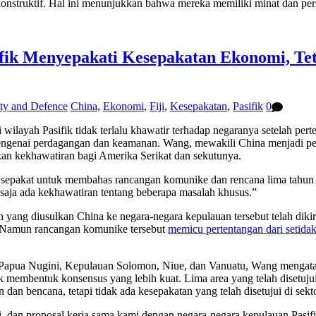
konstruktif. Hal ini menunjukkan bahwa mereka memiliki minat dan per
fik Menyepakati Kesepakatan Ekonomi, Te
ity and Defence
China
,
Ekonomi
,
Fiji
,
Kesepakatan
,
Pasifik
0
ilayah Pasifik tidak terlalu khawatir terhadap negaranya setelah pert
 mengenai perdagangan dan keamanan. Wang, mewakili China menjadi pe
an kekhawatiran bagi Amerika Serikat dan sekutunya.
ah sepakat untuk membahas rancangan komunike dan rencana lima tahun 
tu saja ada kekhawatiran tentang beberapa masalah khusus.”
 yang diusulkan China ke negara-negara kepulauan tersebut telah di
. Namun rancangan komunike tersebut
memicu pertentangan dari setida
, Papua Nugini, Kepulauan Solomon, Niue, dan Vanuatu, Wang mengatak
uk membentuk konsensus yang lebih kuat. Lima area yang telah disetuju
dan bencana, tetapi tidak ada kesepakatan yang telah disetujui di sek
si, dan proposal kerja sama kami dengan negara-negara kepulauan Pasif