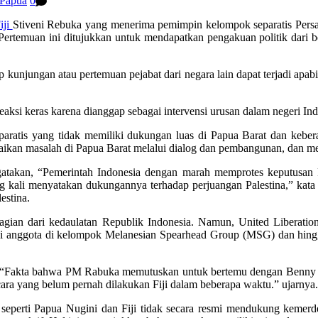
Papua
0
iji
Stiveni Rebuka yang menerima pemimpin kelompok separatis Pe
lu. Pertemuan ini ditujukkan untuk mendapatkan pengakuan politik dar
p kunjungan atau pertemuan pejabat dari negara lain dapat terjadi apabi
eaksi keras karena dianggap sebagai intervensi urusan dalam negeri In
ratis yang tidak memiliki dukungan luas di Papua Barat dan kebe
saikan masalah di Papua Barat melalui dialog dan pembangunan, dan m
takan, “Pemerintah Indonesia dengan marah memprotes keputusan
 kali menyatakan dukungannya terhadap perjuangan Palestina,” kat
estina.
agian dari kedaulatan Republik Indonesia. Namun, United Liber
i anggota di kelompok Melanesian Spearhead Group (MSG) dan hingga 
n “Fakta bahwa PM Rabuka memutuskan untuk bertemu dengan Benn
 cara yang belum pernah dilakukan Fiji dalam beberapa waktu.” ujarnya.
seperti Papua Nugini dan Fiji tidak secara resmi mendukung kemer