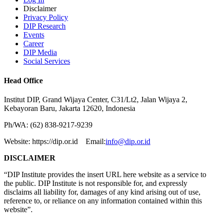
Disclaimer
Privacy Policy
DIP Research
Events
Career
DIP Media
Social Services
Head Office
Institut DIP, Grand Wijaya Center, C31/Lt2, Jalan Wijaya 2,
Kebayoran Baru, Jakarta 12620, Indonesia
Ph/WA: (62) 838-9217-9239
Website: https://dip.or.id Email:
info@dip.or.id
DISCLAIMER
“DIP Institute provides the insert URL here website as a service to
the public. DIP Institute is not responsible for, and expressly
disclaims all liability for, damages of any kind arising out of use,
reference to, or reliance on any information contained within this
website”.