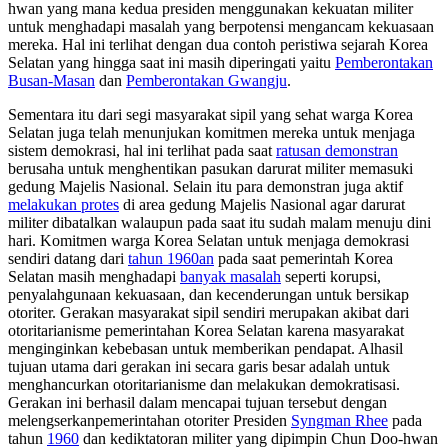
hwan yang mana kedua presiden menggunakan kekuatan militer
untuk
menghadapi
masalah
yang
berpotensi
mengancam kekuasaan
mereka
.
Hal ini terlihat dengan dua contoh peristiwa sejarah Korea
Selatan yang hingga saat ini masih diperingati yaitu
Pemberontakan
Busan-Masan
dan
Pemberontakan Gwangju
.
Sementara itu dari segi masyarakat sipil yang sehat warga Korea
Selatan juga telah menunjukan komitmen mereka untuk menjaga
sistem demokrasi, hal ini terlihat pada saat
ratusan demonstran
berusaha untuk menghentikan pasukan darurat militer memasuki
gedung Majelis Nasional. Selain itu para demonstran juga aktif
melakukan protes
di area gedung Majelis Nasional
agar darurat
militer dibatalkan walaupun
pada saat itu sudah malam menuju dini
hari. Komitmen warga Korea Selatan untuk menjaga demokrasi
sendiri datang dari
tahun 1960an
pada saat pemerintah Korea
Selatan masih menghadapi
banyak masalah
seperti
korupsi,
penyalahgunaan kekuasaan, dan
kecenderungan
untuk bersikap
otoriter. Gerakan
masyarakat sipil sendiri merupakan akibat dari
otoritarian
isme pemerintahan Korea Selatan karena masyarakat
menginginkan kebebasan untuk memberikan pe
ndapat. Alhasil
tujuan utama dari gerakan ini secara garis besar adalah untuk
menghancurkan otoritarianisme dan melakukan demokratisasi.
Gerakan ini berhasil dalam mencapai tujuan tersebut dengan
melengserkan
pemerintahan otoriter Presiden
Syngman Rhee
pada
tahun
1960
dan
kediktatoran militer yang dipimpin Chun Doo-hwan