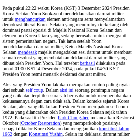
Pada
pukul 22:22 waktu Korea (KST)
3 Desember 2024 Presiden
Korea Selatan Yoon Sook-yeol mendeklarasikan darurat militer
untuk
menghancurkan
elemen anti-negara
serta
menyelamatkan
demokrasi
liberal
Korea Selatan yang menurutnya terkekang oleh
dominasi partai oposisi
di Majelis Nasional
Korea Selatan
dan
elemen pro Korea Utara yang sedang berusaha untuk mengganti
sistem pemerintahan negara. Tak lama setelah Yoon
m
endeklarasikan darurat militer, Ketua Majelis Nasional Korea
Selatan
mendesak
majelis mengadakan sesi darurat untuk membuat
sebuah resolusi yang
membatalkan
deklarasi darurat militer yang
dibuat oleh Presiden Yoon.
Hal tersebut
berhasil
dilakukan pada
pukul 01:00 KST 4 Desember 2024, pada pukul 04:30 KST
Presiden Yoon resmi menarik deklarasi darurat militer.
Aksi yang Presiden Yoon lakukan merupakan contoh paling nyata
dari sebuah
self coup
. Dalam
aksi ini
seorang pemimpin negara
yang n
aik atau terpilih secara sah berusaha untuk mempertahankan
kekuasaannya degan cara tidak sah. Dalam konteks sejarah Korea
Selatan, aksi yang dilakukan Presiden Yoon merupakan
self coup
kedua yang dilancarkan oleh
Presiden
Korea Selatan sejak tahun
1972
. Pada
saat
itu
Presiden
Park Chung-hee
melancarkan Restorasi
Oktober (
October Restoration
) yang memperkokoh posisinya
sebagai diktator Korea Selatan dan menggantikan
konstitusi tahun
1962
dengan
Konstitusi Yushin
.
Selain itu
deklarasi
darurat militer