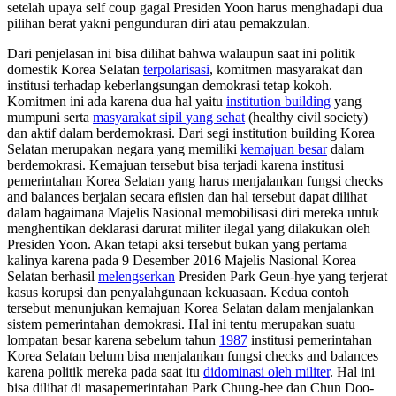
setelah upaya
self coup
gagal
Presiden Yoon harus menghadapi dua
pilihan berat yakni p
engunduran diri atau pemakzulan
.
Dari penjelasan ini bisa dilihat bahwa walaupun saat ini politik
domestik Korea Selatan
terpolarisasi
, komitmen masyarakat dan
institusi terhadap keberlangsungan demokrasi
tetap kokoh.
Komitmen ini ada karena dua hal yaitu
institution building
yang
mumpuni serta
masyarakat sipil
yang sehat
(healthy civil society)
dan aktif
dalam berdemokrasi. Dari segi
institution building
Korea
Selatan merupakan negara yang memiliki
ke
majuan besar
dalam
berdemokrasi. Kemajuan tersebut bisa terjadi karena institusi
pemerintahan Korea Selatan yang harus menjalankan fungsi
checks
and balances
berjalan secara efisien dan hal tersebut dapat dilihat
dalam bagaimana Majelis Nasional memobilisasi diri mereka untuk
menghentikan deklarasi darurat militer ilegal yang dilakukan oleh
Presiden Yoon.
Akan tetapi aksi tersebut bukan yang pertama
kalinya karena pada 9 Desember 2016 Majelis Nasional Korea
Selatan berhasil
melengserkan
Presiden Park Geun-hye yang
terjerat
kasus korupsi dan penyalahgunaan kekuasaan. Kedua contoh
tersebut
menunjukan kemajuan Korea Selatan dalam menjalankan
sistem pemerintahan demokrasi.
Hal ini tentu merupakan suatu
lompatan besar
karena sebelum tahun
1987
institusi pemerintahan
Korea Selatan belum bisa menjalankan fungsi
checks and balances
karena
politik mereka pada saat itu
didominasi oleh militer
. Hal ini
bisa dilihat di
masa
pemerintahan Park Chung-hee dan Chun Doo-