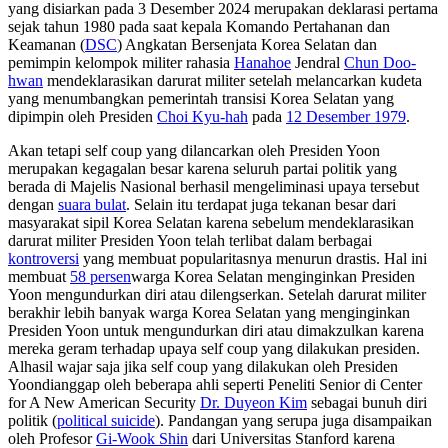
yang disiarkan pada 3 Desember 2024 merupakan deklarasi pertama
sejak tahun 1980 pada saat
kepala
Komando
Pertahanan dan
Keamanan
(
DSC
) Angkatan Bersenjata Korea Selatan
dan
pemimpin
kelompok
militer
rahasia
Hanahoe
Jendral
Chun Doo-
hwan
mendeklarasikan darurat militer setelah melancarkan kudeta
yang menumbangkan pemerintah transisi Korea Selatan yang
dipimpin oleh
Presiden
Choi Kyu-hah
pada
12 Desember 1979
.
Akan tetapi
self coup
yang dilancarkan oleh Presiden Yoon
merupakan kegagalan besar karena seluruh partai politik yang
berada di Majelis Nasional berhasil
mengeliminasi
upaya tersebut
dengan
suara bulat
.
Selain itu terdapat juga tekanan besar dari
masyarakat sipil Korea Selatan karena sebelum mendeklarasikan
darurat militer Presiden Yoon telah terlibat dalam
berbagai
kontroversi
yang membuat popularitasnya menurun drastis. Hal ini
membuat
58 persen
warga Korea Selatan menginginkan Presiden
Yoon mengundurkan diri atau dilengserkan. Setelah darurat militer
berakhir lebih banyak warga Korea Selatan yang menginginkan
Presiden Yoon untuk mengundurkan diri
atau dimakzulkan karena
mereka geram terhadap
upaya
self coup
yang dilakukan presiden.
Alhasil wajar saja jika
self coup
yang dilakukan oleh Presiden
Yoon
dianggap oleh beberapa ahli seperti
Peneliti Senior di
Center
for A New American Security
Dr. Duyeon Kim
sebagai bunuh diri
politik (
political suicide
).
Pandangan yang serupa juga disampaikan
oleh
Profesor
Gi-Wook Shin
dari Universitas Stanford
karena