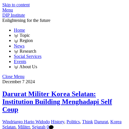
Skip to content
Menu
DIP Institute
Enlightening for the future
Home
Topic
Region
News
Research
Social Services
Events
About Us
Close Menu
December
7
2024
Darurat Militer Korea Selatan:
Institution Building Menghadapi Self
Coup
Windriargo Hario Widodo
History
,
Politics
,
Think
Darurat
,
Korea
Selatan
,
Militer
,
Sejarah
0