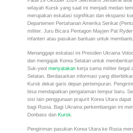
Pada 29 Oktober 2024 Sekretaris Jenderal alia
wilayah Kursk yang saat ini menjadi medan te
merupakan eskalasi signifikan dan ekspansi kon
Departemen Pertahanan Amerika Serikat (Pent
militer. Juru Bicara Pentagon Mayjen Pat Ryde
infanteri atau pasukan bantuan untuk membant
Menanggapi eskalasi ini Presiden Ukraina Vol
dan mengajak Korea Selatan untuk memberika
Suk-yeol
menyatakan
kerja sama militer ilega
Selatan. Berdasarkan informasi yang diterbitka
Kursk dekat garis depan pertempuran. Pengir
bisa mendapatkan pengalaman tempur baru. Sela
sisi lain penggunaan prajurit Korea Utara dapat
bagi Rusia. Bagi Ukraina perkembangan ini me
Donbass dan
Kursk
.
Pengiriman pasukan Korea Utara ke Rusia meru