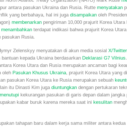
nsi
North Atlantic Treaty Organization
(NATO) Mark Rutte
me
mpur antara pasukan Ukraina dan Rusia. Rutte
menyatakan
p
flik yang berbahaya, hal ini juga
disampaikan
oleh Presiden 
agon)
membenarkan
pengiriman 10,000 prajurit Korea Utara
r
menambahkan
terdapat indikasi bahwa prajurit Korea Utar
u pasukan Rusia.
odymyr Zelenskyy menyatakan di akun media sosial
X/Twitter
n bantuan kepada Ukraina berdasarkan
Deklarasi G7 Vilnius
l antara Korea Utara dan Rusia merupakan ancaman bagi ke
n oleh
Pasukan Khusus Ukraina
, prajurit Korea Utara yang d
iman pasukan Korea Utara ke Rusia merupakan sebuah
keunt
in itu Dinasti Kim juga
diuntungkan
dengan pertukaran tekno
menutupi
kekurangan pasukan di garis depan dalam jangka 
rupakan kabar buruk karena mereka saat ini
kesulitan
mengha
pakan tahapan baru dalam kerja sama militer antara kedu