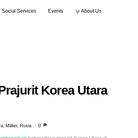
Social Services
Events
About Us
Sustainable Development
ajurit Korea Utara
ra
,
Militer
,
Rusia
0