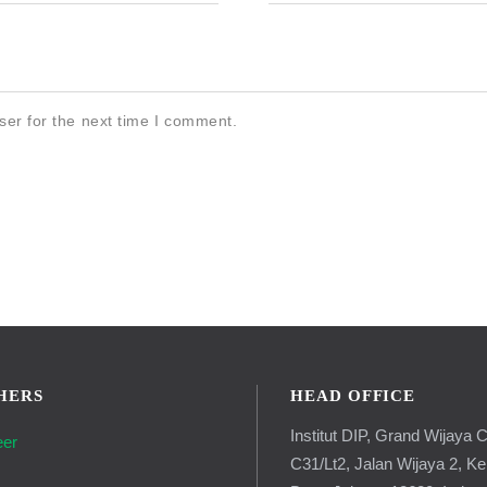
ser for the next time I comment.
HERS
HEAD OFFICE
Institut DIP, Grand Wijaya C
eer
C31/Lt2, Jalan Wijaya 2, K
g