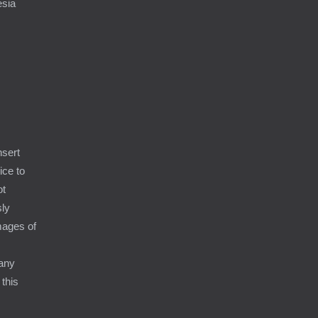
esia
9
nsert
ice to
ot
sly
amages of
 any
 this