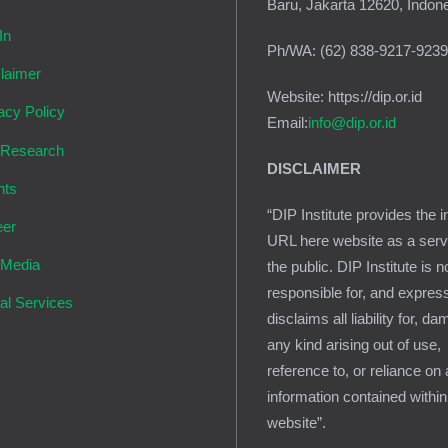
Baru, Jakarta 12620, Indon
In
Ph/WA: (62) 838-9217-923
laimer
Website: https://dip.or.id
acy Policy
Email:
info@dip.or.id
 Research
DISCLAIMER
nts
“DIP Institute provides the i
eer
URL here website as a serv
 Media
the public. DIP Institute is n
responsible for, and expres
al Services
disclaims all liability for, d
any kind arising out of use,
reference to, or reliance on
information contained within
website”.