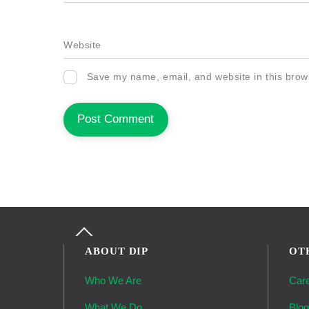
Website
Save my name, email, and website in this brow
Back
To
ABOUT DIP
OT
Top
Who We Are
Car
What We Do
Blo