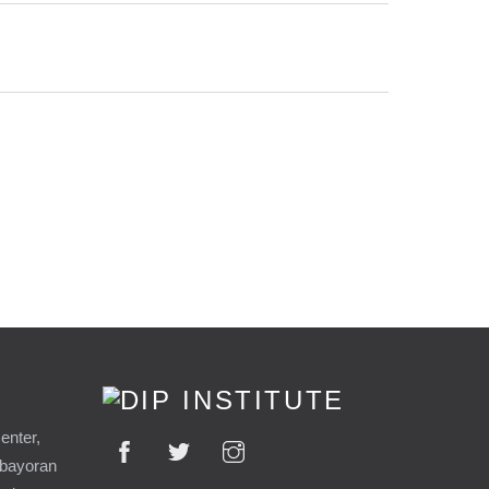
enter,
ebayoran