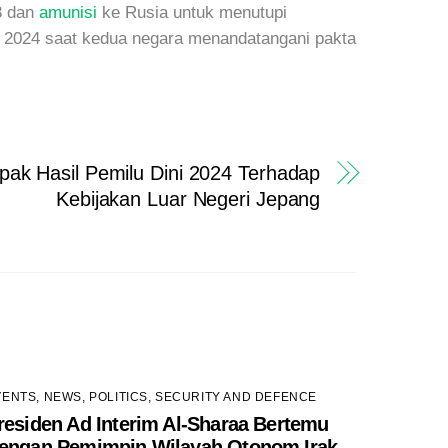
3 dan
amunisi
ke Rusia untuk menutupi
 2024 saat kedua negara menandatangani pakta
k Hasil Pemilu Dini 2024 Terhadap
Kebijakan Luar Negeri Jepang
VENTS
,
NEWS
,
POLITICS
,
SECURITY AND DEFENCE
residen Ad Interim Al-Sharaa Bertemu
engan Pemimpin Wilayah Otonom Irak