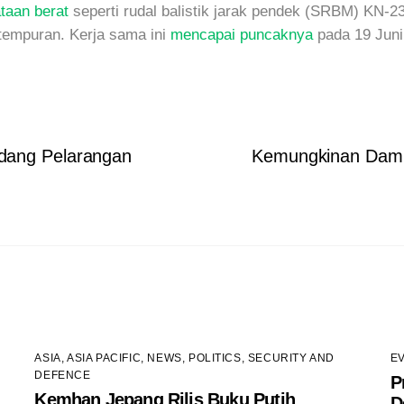
taan berat
seperti rudal balistik jarak pendek (SRBM) KN-2
tempuran. Kerja sama ini
mencapai puncaknya
pada 19 Juni
dang Pelarangan
Kemungkinan Dampa
ASIA
,
ASIA PACIFIC
,
NEWS
,
POLITICS
,
SECURITY AND
E
DEFENCE
P
Kemhan Jepang Rilis Buku Putih
D