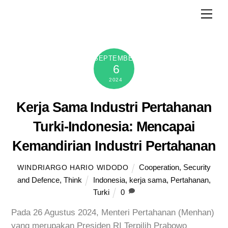
Skip
Men
to
content
SEPTEMBER
6
2024
Kerja Sama Industri Pertahanan
Turki-Indonesia: Mencapai
Kemandirian Industri Pertahanan
Cooperation
,
Security
WINDRIARGO HARIO WIDODO
and Defence
,
Think
Indonesia
,
kerja sama
,
Pertahanan
,
Turki
0
Pada 26 Agustus 2024, Menteri Pertahanan (Menhan)
yang merupakan Presiden RI Terpilih Prabowo