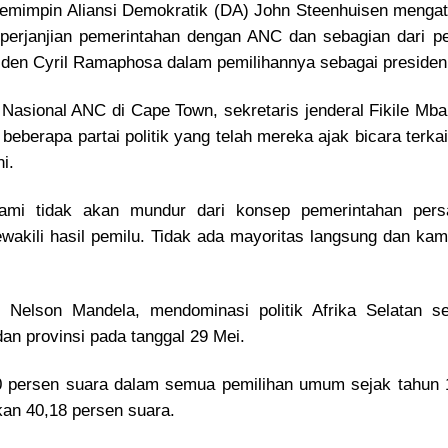
 pemimpin Aliansi Demokratik (DA) John Steenhuisen menga
i perjanjian pemerintahan dengan ANC dan sebagian dari p
den Cyril Ramaphosa dalam pemilihannya sebagai presiden R
f Nasional ANC di Cape Town, sekretaris jenderal Fikile 
eberapa partai politik yang telah mereka ajak bicara terk
i.
 Kami tidak akan mundur dari konsep pemerintahan per
akili hasil pemilu. Tidak ada mayoritas langsung dan kami
l Nelson Mandela, mendominasi politik Afrika Selatan s
an provinsi pada tanggal 29 Mei.
0 persen suara dalam semua pemilihan umum sejak tahun 1
kan 40,18 persen suara.