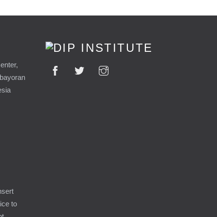
enter,
ebayoran
esia
9
nsert
ice to
ot