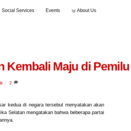
Social Services
Events
About Us
Sustainable Development
n Kembali Maju di Pemilu
ik
2
besar kedua di negara tersebut menyatakan akan
rika Selatan mengatakan bahwa beberapa partai
annya.