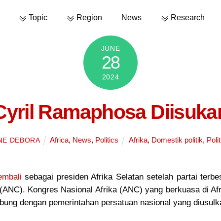
Topic
Region
News
Research
JUNE
28
2024
 Cyril Ramaphosa Diisuka
Africa
,
News
,
Politics
Afrika
,
Domestik politik
,
Polit
NE DEBORA
kembali
sebagai presiden Afrika Selatan setelah partai ter
ANC). Kongres Nasional Afrika (ANC) yang berkuasa di Af
bung dengan pemerintahan persatuan nasional yang diusulk