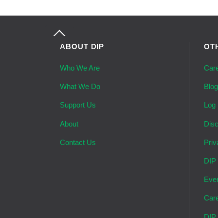
Back
To
ABOUT DIP
OT
Top
Who We Are
Car
What We Do
Blo
Support Us
Log 
About
Disc
Contact Us
Priv
DIP
Eve
Car
DIP