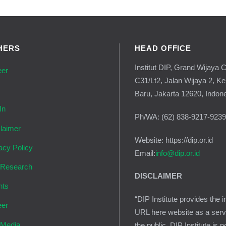
HERS
HEAD OFFICE
Institut DIP, Grand Wijaya C
eer
C31/Lt2, Jalan Wijaya 2, K
g
Baru, Jakarta 12620, Indon
In
Ph/WA: (62) 838-9217-923
laimer
Website: https://dip.or.id
acy Policy
Email:
info@dip.or.id
 Research
DISCLAIMER
nts
“DIP Institute provides the i
eer
URL here website as a serv
 Media
the public. DIP Institute is n