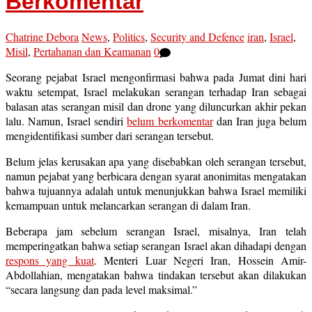
Berkomentar
Chatrine Debora
News
,
Politics
,
Security and Defence
iran
,
Israel
,
Misil
,
Pertahanan dan Keamanan
0
Seorang pejabat Israel mengonfirmasi bahwa pada Jumat dini hari
waktu setempat, Israel melakukan serangan terhadap Iran sebagai
balasan atas serangan misil dan drone yang diluncurkan akhir pekan
lalu. Namun, Israel sendiri
belum berkomentar
dan Iran juga belum
mengidentifikasi sumber dari serangan tersebut.
Belum jelas kerusakan apa yang disebabkan oleh serangan tersebut,
namun pejabat yang berbicara dengan syarat anonimitas mengatakan
bahwa tujuannya adalah untuk menunjukkan bahwa Israel memiliki
kemampuan untuk melancarkan serangan di dalam Iran.
Beberapa jam sebelum serangan Israel, misalnya, Iran telah
memperingatkan bahwa setiap serangan Israel akan dihadapi dengan
respons yang kuat
. Menteri Luar Negeri Iran, Hossein Amir-
Abdollahian, mengatakan bahwa tindakan tersebut akan dilakukan
“secara langsung dan pada level maksimal.”