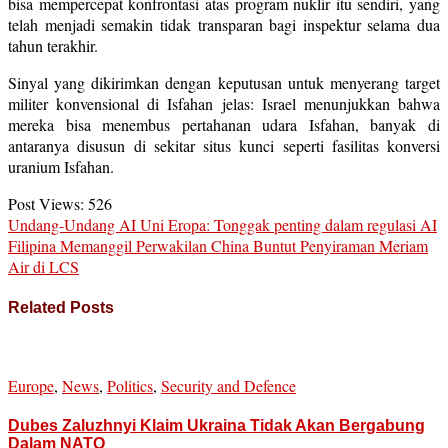
bisa mempercepat konfrontasi atas program nuklir itu sendiri, yang
telah menjadi semakin tidak transparan bagi inspektur selama dua
tahun terakhir.
Sinyal yang dikirimkan dengan keputusan untuk menyerang target
militer konvensional di Isfahan jelas: Israel menunjukkan bahwa
mereka bisa menembus pertahanan udara Isfahan, banyak di
antaranya disusun di sekitar situs kunci seperti fasilitas konversi
uranium Isfahan.
Post Views:
526
Undang-Undang AI Uni Eropa: Tonggak penting dalam regulasi AI
Filipina Memanggil Perwakilan China Buntut Penyiraman Meriam
Air di LCS
Related Posts
Europe
,
News
,
Politics
,
Security and Defence
Dubes Zaluzhnyi Klaim Ukraina Tidak Akan Bergabung
Dalam NATO