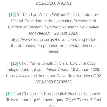
2/12/21/2003791091
[14]
Yu-Fen Lai. Who is William Ching-te Laio, the
Liberal Candidate in the Upcoming Presedential
Election of Taiwan?.
Friedrich Naumann Foundation
for Freedom.
20 Juni 2023.
https://www.freiheit.org/who-william-ching-te-lai-
liberal-candidate-upcoming-presidential-election-
taiwan
[15]
Chen Yun & Jonathan Chin. Taiwan already
independent, Lai sys.
Taipei Times.
19 Januari 2023.
https://www.taipeitimes.com/News/front/archives/202
3/01/19/2003792832
[16]
Tsai Cheng-min. Presedential Election: Lai backs
Taiwan ‘status quo’, sovereignty.
Taipei Times.
5 Juni
2023.