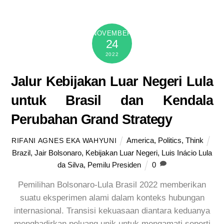
NOVEMBER
24
2022
Jalur Kebijakan Luar Negeri Lula
untuk Brasil dan Kendala
Perubahan Grand Strategy
America
,
Politics
,
Think
RIFANI AGNES EKA WAHYUNI
Brazil
,
Jair Bolsonaro
,
Kebijakan Luar Negeri
,
Luis Inácio Lula
da Silva
,
Pemilu Presiden
0
Pemilihan Bolsonaro-Lula Brasil 2022 memberikan
suatu eksperimen alami dalam konteks hubungan
internasional. Transisi kekuasaan diantara keduanya
menghadirkan peluang unik untuk mengamati seperti