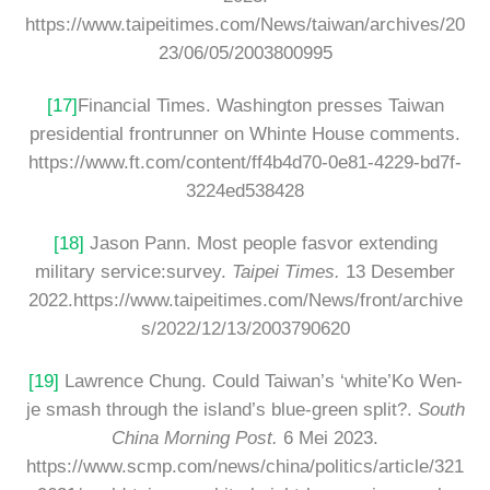
https://www.taipeitimes.com/News/taiwan/archives/20
23/06/05/2003800995
[17]
Financial Times. Washington presses Taiwan
presidential frontrunner on Whinte House comments.
https://www.ft.com/content/ff4b4d70-0e81-4229-bd7f-
3224ed538428
[18]
Jason Pann. Most people fasvor extending
military service:survey.
Taipei Times.
13 Desember
2022.https://www.taipeitimes.com/News/front/archive
s/2022/12/13/2003790620
[19]
Lawrence Chung. Could Taiwan’s ‘white’Ko Wen-
je smash through the island’s blue-green split?.
South
China Morning Post.
6 Mei 2023.
https://www.scmp.com/news/china/politics/article/321