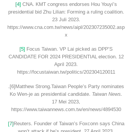
[4]
CNA. KMT congress endorses Hou Youyi’s
presidential bid Zhu Lilian: Forming a ruling coalition.
23 Juli 2023.
https://www.cna.com.tw/news/aipl/202307235002.asp
x
[5]
Focus Taiwan. VP Lai picked as DPP’S
CANDIDATE FOR 2024 PRESIDENTIAL election. 12
April 2023.
https://focustaiwan.tw/politics/202304120011
.[6]Matthew Strong.Taiwan People’s Party nominates
Ko Wen-je as presidential candidate.
Taiwan News.
17 Mei 2023,
https://www.taiwannews.com.tw/en/news/4894530
[7]
Reuters. Founder of Taiwan’s Foxconn says China
won’t attack if he’s president. 27 April 2023.