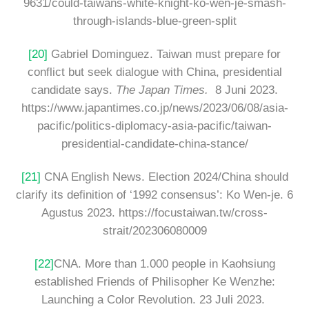
9631/could-taiwans-white-knight-ko-wen-je-smash-
through-islands-blue-green-split
[20]
Gabriel Dominguez. Taiwan must prepare for
conflict but seek dialogue with China, presidential
candidate says.
The Japan Times.
8 Juni 2023.
https://www.japantimes.co.jp/news/2023/06/08/asia-
pacific/politics-diplomacy-asia-pacific/taiwan-
presidential-candidate-china-stance/
[21]
CNA English News. Election 2024/China should
clarify its definition of ‘1992 consensus’: Ko Wen-je. 6
Agustus 2023. https://focustaiwan.tw/cross-
strait/202306080009
[22]
CNA. More than 1.000 people in Kaohsiung
established Friends of Philisopher Ke Wenzhe:
Launching a Color Revolution. 23 Juli 2023.