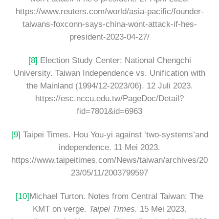
https://www.reuters.com/world/asia-pacific/founder-
taiwans-foxconn-says-china-wont-attack-if-hes-
president-2023-04-27/
[8]
Election Study Center: National Chengchi
University. Taiwan Independence vs. Unification with
the Mainland (1994/12-2023/06). 12 Juli 2023.
https://esc.nccu.edu.tw/PageDoc/Detail?
fid=7801&id=6963
[9]
Taipei Times. Hou You-yi against ‘two-systems’and
independence. 11 Mei 2023.
https://www.taipeitimes.com/News/taiwan/archives/20
23/05/11/2003799597
[10]
Michael Turton. Notes from Central Taiwan: The
KMT on verge.
Taipei Times.
15 Mei 2023.