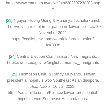
https://www.cna.com.tw/news/aipl/202307230203.asp
x
[23]
Nguyen Huong Giang & Mananya Techalerkamol.
The Evolving role of immigration in Taiwan politics. 30
November 2022.
https://english.cw.com.tw/article/article.action?
id=3338
[24]
Central Election Commisison. New Imigrants.
https://web.cec.gov.tw/english/cms/new_immigrants
[25]
Thompson Chau & Randy Mulyanto. Taiwan
presidential hopefuls woo Southeast Asian diaspora.
Asia Nikkei.
16 Juli 2023.
https://asia.nikkei.com/Politics/Taiwan-presidential-
hopefuls-woo-Southeast-Asian-diaspora