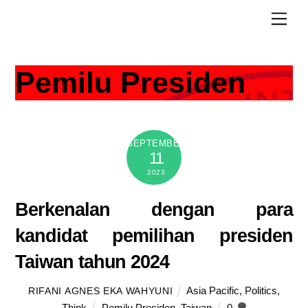
Skip
Men
to
content
Pemilu Presiden
SEPTEMBER
11
2023
Berkenalan dengan para
kandidat pemilihan presiden
Taiwan tahun 2024
Asia Pacific
,
Politics
,
RIFANI AGNES EKA WAHYUNI
Think
Pemilu Presiden
,
Taiwan
0