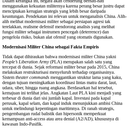
Dalam kerangka ini, negara akan cenderung berhati-hati
menggunakan kekuatan militernya karena perang besar justru dapat
menciptakan kerugian strategis yang lebih besar daripada
keuntungan. Pendekatan ini relevan untuk menganalisis China. Alih-
alih melihat modernisasi militer sebagai persiapan agresi tak
terelakkan, realisme defensif mendorong analisis yang melihat
fungsi militer sebagai instrumen pencegah (deterrence) dan
pengelola risiko, bukan alat ofensif yang otomatis digunakan.
Modernisasi Militer China sebagai Fakta Empiris
Tidak dapat dihiraukan bahwa modernisasi militer China yakni
People’s Liberation Army
(PLA) merupakan salah satu yang
tercepat di dunia. Sejak reformasi militer besar pada 2015, China
melakukan restrukturisasi menyeluruh terhadap organisasinya.
Sistem
theater commands
menggantikan struktur lama yang kaku,
dengan tujuan meningkatkan koordinasi lintas matra darat, laut,
udara, siber, hingga ruang angkasa. Berdasarkan hal tersebut,
kemajuan ini terlihat jelas. Angkatan Laut PLA kini menjadi yang
terbesar di dunia dari sisi jumlah kapal. Investasi pada kapal
perusak, kapal selam, dan kapal induk menunjukkan ambisi China
untuk melindungi kepentingan maritimnya. Di ranah strategis,
pengembangan rudal balistik dan hipersonik memperkuat
kemampuan anti-access atau area denial (A2/AD), khususnya di
kawasan Indo-Pasifik.