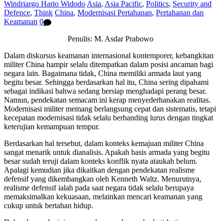
Windriargo Hario Widodo
Asia
,
Asia Pacific
,
Politics
,
Security and
Defence
,
Think
China
,
Modernisasi Pertahanan
,
Pertahanan dan
Keamanan
0
Penulis: M. Asdar Prabowo
Dalam diskursus keamanan internasional kontemporer, kebangkitan
militer China hampir selalu ditempatkan dalam posisi ancaman bagi
negara lain. Bagaimana tidak, China memiliki armada laut yang
begitu besar. Sehingga berdasarkan hal itu, China sering dipahami
sebagai indikasi bahwa sedang bersiap menghadapi perang besar.
Namun, pendekatan semacam ini kerap menyederhanakan realitas.
Modernisasi militer memang berlangsung cepat dan sistematis, tetapi
kecepatan modernisasi tidak selalu berbanding lurus dengan tingkat
keterujian kemampuan tempur.
Berdasarkan hal tersebut, dalam konteks kemajuan militer China
sangat menarik untuk dianalisis. Apakah basis armada yang begitu
besar sudah teruji dalam konteks konflik nyata ataukah belum.
Apalagi kemudian jika dikaitkan dengan pendekatan realisme
defensif yang dikembangkan oleh Kenneth Waltz. Menurutnya,
realisme defensif ialah pada saat negara tidak selalu berupaya
memaksimalkan kekuasaan, melainkan mencari keamanan yang
cukup untuk bertahan hidup.