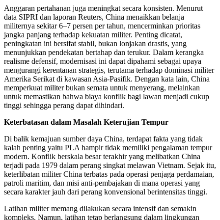
Anggaran pertahanan juga meningkat secara konsisten. Menurut
data SIPRI dan laporan Reuters, China menaikkan belanja
militernya sekitar 6–7 persen per tahun, mencerminkan prioritas
jangka panjang terhadap kekuatan militer. Penting dicatat,
peningkatan ini bersifat stabil, bukan lonjakan drastis, yang
menunjukkan pendekatan bertahap dan terukur. Dalam kerangka
realisme defensif, modernisasi ini dapat dipahami sebagai upaya
mengurangi kerentanan strategis, terutama terhadap dominasi militer
Amerika Serikat di kawasan Asia-Pasifik. Dengan kata lain, China
memperkuat militer bukan semata untuk menyerang, melainkan
untuk memastikan bahwa biaya konflik bagi lawan menjadi cukup
tinggi sehingga perang dapat dihindari.
Keterbatasan dalam Masalah Keterujian Tempur
Di balik kemajuan sumber daya China, terdapat fakta yang tidak
kalah penting yaitu PLA hampir tidak memiliki pengalaman tempur
modern. Konflik berskala besar terakhir yang melibatkan China
terjadi pada 1979 dalam perang singkat melawan Vietnam. Sejak itu,
keterlibatan militer China terbatas pada operasi penjaga perdamaian,
patroli maritim, dan misi anti-pembajakan di mana operasi yang
secara karakter jauh dari perang konvensional berintensitas tinggi.
Latihan militer memang dilakukan secara intensif dan semakin
kompleks. Namun, latihan tetap berlangsung dalam lingkungan