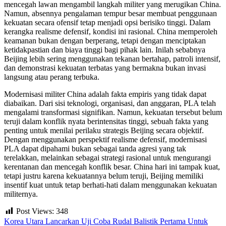
mencegah lawan mengambil langkah militer yang merugikan China.
Namun, absennya pengalaman tempur besar membuat penggunaan
kekuatan secara ofensif tetap menjadi opsi berisiko tinggi. Dalam
kerangka realisme defensif, kondisi ini rasional. China memperoleh
keamanan bukan dengan berperang, tetapi dengan menciptakan
ketidakpastian dan biaya tinggi bagi pihak lain. Inilah sebabnya
Beijing lebih sering menggunakan tekanan bertahap, patroli intensif,
dan demonstrasi kekuatan terbatas yang bermakna bukan invasi
langsung atau perang terbuka.
Modernisasi militer China adalah fakta empiris yang tidak dapat
diabaikan. Dari sisi teknologi, organisasi, dan anggaran, PLA telah
mengalami transformasi signifikan. Namun, kekuatan tersebut belum
teruji dalam konflik nyata berintensitas tinggi, sebuah fakta yang
penting untuk menilai perilaku strategis Beijing secara objektif.
Dengan menggunakan perspektif realisme defensif, modernisasi
PLA dapat dipahami bukan sebagai tanda agresi yang tak
terelakkan, melainkan sebagai strategi rasional untuk mengurangi
kerentanan dan mencegah konflik besar. China hari ini tampak kuat,
tetapi justru karena kekuatannya belum teruji, Beijing memiliki
insentif kuat untuk tetap berhati-hati dalam menggunakan kekuatan
militernya.
Post Views:
348
Korea Utara Lancarkan Uji Coba Rudal Balistik Pertama Untuk