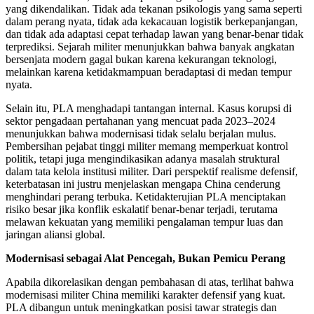
yang dikendalikan. Tidak ada tekanan psikologis yang sama seperti
dalam perang nyata, tidak ada kekacauan logistik berkepanjangan,
dan tidak ada adaptasi cepat terhadap lawan yang benar-benar tidak
terprediksi. Sejarah militer menunjukkan bahwa banyak angkatan
bersenjata modern gagal bukan karena kekurangan teknologi,
melainkan karena ketidakmampuan beradaptasi di medan tempur
nyata.
Selain itu, PLA menghadapi tantangan internal. Kasus korupsi di
sektor pengadaan pertahanan yang mencuat pada 2023–2024
menunjukkan bahwa modernisasi tidak selalu berjalan mulus.
Pembersihan pejabat tinggi militer memang memperkuat kontrol
politik, tetapi juga mengindikasikan adanya masalah struktural
dalam tata kelola institusi militer. Dari perspektif realisme defensif,
keterbatasan ini justru menjelaskan mengapa China cenderung
menghindari perang terbuka. Ketidakterujian PLA menciptakan
risiko besar jika konflik eskalatif benar-benar terjadi, terutama
melawan kekuatan yang memiliki pengalaman tempur luas dan
jaringan aliansi global.
Modernisasi sebagai Alat Pencegah, Bukan Pemicu Perang
Apabila dikorelasikan dengan pembahasan di atas, terlihat bahwa
modernisasi militer China memiliki karakter defensif yang kuat.
PLA dibangun untuk meningkatkan posisi tawar strategis dan