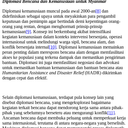
Diplomasi Bencana dan Kemanusiaan untuk Myanmar
Diplomasi kemanusiaan muncul pada awal 2000-an
[8]
dan
didefinisikan sebagai upaya untuk meyakinkan para pengambil
keputusan dan pemimpin agar bertindak demi kepentingan orang-
orang yang rentan, dengan menghormati prinsip-prinsip
kemanusiaan
[9]
. Konsep ini berkembang akibat intensifikasi
kegiatan kemanusiaan dalam konteks intervensi bersenjata, operasi
internasional untuk melindungi warga sipil, bencana alam, dan
konflik bersenjata internal
[10]
. Diplomasi kemanusiaan memainkan
peran penting dalam merespons bencana alam dengan memfasilitasi
akses ke populasi yang terkena dampak dan memastikan pengiriman
bantuan. Diplomasi ini juga memfasilitasi negosiasi dan advokasi
untuk memastikan bantuan kemanusiaan dan bantuan bencana atau
Humanitarian Assistance and Disaster Relief
(HADR) dikirimkan
dengan cepat dan efektif.
Selain diplomasi kemanusiaan, terdapat pula konsep lain yang
disebut diplomasi bencana, yang mengeksplorasi bagaimana
kegiatan terkait bencana dapat mendorong kerja sama antara pihak-
pihak yang sebelumnya berseteru atau mengurangi konflik
[11]
.
Ancaman bencana dapat membuka peluang untuk memperkuat kerja
sama internasional, terutama di antara negara-negara yang berselisih.