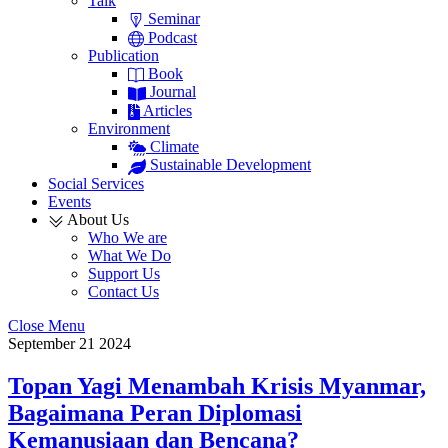
Talk
Seminar
Podcast
Publication
Book
Journal
Articles
Environment
Climate
Sustainable Development
Social Services
Events
About Us
Who We are
What We Do
Support Us
Contact Us
Close Menu
September
21
2024
Topan Yagi Menambah Krisis Myanmar,
Bagaimana Peran Diplomasi
Kemanusiaan dan Bencana?