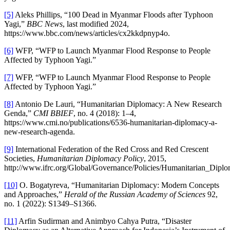
[5]
Aleks Phillips, “100 Dead in Myanmar Floods after Typhoon
Yagi,”
BBC News
, last modified 2024,
https://www.bbc.com/news/articles/cx2kkdpnyp4o.
[6]
WFP, “WFP to Launch Myanmar Flood Response to People
Affected by Typhoon Yagi.”
[7]
WFP, “WFP to Launch Myanmar Flood Response to People
Affected by Typhoon Yagi.”
[8]
Antonio De Lauri, “Humanitarian Diplomacy: A New Research
Genda,”
CMI BBIEF
, no. 4 (2018): 1–4,
https://www.cmi.no/publications/6536-humanitarian-diplomacy-a-
new-research-agenda.
[9]
International Federation of the Red Cross and Red Crescent
Societies,
Humanitarian Diplomacy Policy
, 2015,
http://www.ifrc.org/Global/Governance/Policies/Humanitarian_Diplo
[10]
O. Bogatyreva, “Humanitarian Diplomacy: Modern Concepts
and Approaches,”
Herald of the Russian Academy of Sciences
92,
no. 1 (2022): S1349–S1366.
[11]
Arfin Sudirman and Animbyo Cahya Putra, “Disaster