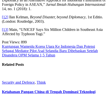
Diplomacy as an Alternative Approach for Indonesia’s Instrument of
Foreign Policy in ASEAN,”
Jurnal Ilmiah Hubungan Internasional
14, no. 1 (2018): 1.
[12]
Ilan Kelman,
Beyond Disaster, beyond Diplomacy
, 1st Editio.
(London: Routledge, 2003).
[13]
Main, “UNICEF Says Six Million Children in Southeast Asia
Affected by Typhoon Yagi.”
Post Views:
899
Kunjungan Wamenlu Korea Utara Ke Indonesia Dan Potensi
Sebagai Mediator
Pilot Asal Selandia Baru Dibebaskan Setelah
Disandera OPM Selama 1,5 Tahun
Related Posts
Security and Defence
,
Think
Ketahanan Pangan China di Tengah Dominasi Teknologi