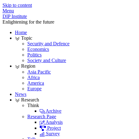
Skip to content
Menu
DIP Institute
Enlightening for the future
Home
Topic
Security and Defence
Economics
Politics
Society and Culture
Region
Asia Pacific
Africa
America
Europe
News
Research
Think
Archive
Research Page
Analysis
Project
Survey