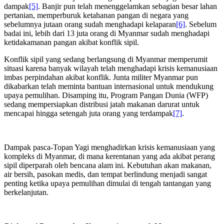
dampak
[5]
. Banjir pun telah menenggelamkan sebagian besar lahan
pertanian, memperburuk ketahanan pangan di negara yang
sebelumnya jutaan orang sudah menghadapi kelaparan
[6]
. Sebelum
badai ini, lebih dari 13 juta orang di Myanmar sudah menghadapi
ketidakamanan pangan akibat konflik sipil.
Konflik sipil yang sedang berlangsung di Myanmar memperumit
situasi karena banyak wilayah telah menghadapi krisis kemanusiaan
imbas perpindahan akibat konflik. Junta militer Myanmar pun
dikabarkan telah meminta bantuan internasional untuk mendukung
upaya pemulihan. Disamping itu, Program Pangan Dunia (WFP)
sedang mempersiapkan distribusi jatah makanan darurat untuk
mencapai hingga setengah juta orang yang terdampak
[7]
.
Dampak pasca-Topan Yagi menghadirkan krisis kemanusiaan yang
kompleks di Myanmar, di mana kerentanan yang ada akibat perang
sipil diperparah oleh bencana alam ini. Kebutuhan akan makanan,
air bersih, pasokan medis, dan tempat berlindung menjadi sangat
penting ketika upaya pemulihan dimulai di tengah tantangan yang
berkelanjutan.