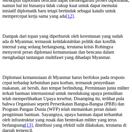
Meskipun diplomasi bencana dapat memengaruhi proses diplomatik,
namun hal ini biasanya tidak cukup kuat untuk dapat memulai
inisiatif diplomatik baru tetapi bertindak sebagai katalis untuk
mempercepat kerja sama yang ada
[12]
.
Dampak dari topan yang diperburuk oleh kerentanan yang sudah
ada di Myanmar, termasuk ketidakstabilan politik dan konflik
internal yang sedang berlangsung, terutama krisis Rohingya
menyoroti peran diplomasi kemanusiaan dan bencana dalam
menghadapi tantangan multifaset yang dihadapi Myanmar.
Diplomasi kemanusiaan di Myanmar harus berfokus pada respons
cepat terhadap kebutuhan para korban, termasuk penyediaan
makanan, air bersih, dan tempat berlindung. Permintaan junta militer
terkait bantuan internasional untuk mendukung upaya pemulihan
telah memperlihatkan Upaya tersebut, Disamping itu, terlihat pula
bahwa Organisasi seperti Perserikatan Bangsa-Bangsa (PBB) dan
Program Pangan Dunia (WFP) telah memainkan peran dalam
pengiriman bantuan. Sayangnya, upaya bantuan dapat terhambat
oleh infrastruktur yang rusak dan bentrokan militer yang terus
berlangsung
[13]
, distribusi yang efektif sulit dilakukan, terutama di
daerah terpencil.