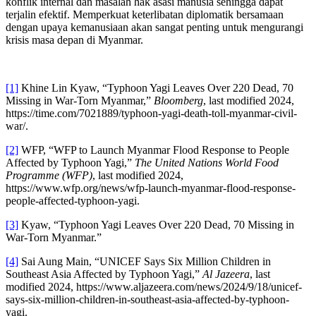
konflik internal dan masalah hak asasi manusia sehingga dapat
terjalin efektif. Memperkuat keterlibatan diplomatik bersamaan
dengan upaya kemanusiaan akan sangat penting untuk mengurangi
krisis masa depan di Myanmar.
[1]
Khine Lin Kyaw, “Typhoon Yagi Leaves Over 220 Dead, 70
Missing in War-Torn Myanmar,”
Bloomberg
, last modified 2024,
https://time.com/7021889/typhoon-yagi-death-toll-myanmar-civil-
war/.
[2]
WFP, “WFP to Launch Myanmar Flood Response to People
Affected by Typhoon Yagi,”
The United Nations World Food
Programme (WFP)
, last modified 2024,
https://www.wfp.org/news/wfp-launch-myanmar-flood-response-
people-affected-typhoon-yagi.
[3]
Kyaw, “Typhoon Yagi Leaves Over 220 Dead, 70 Missing in
War-Torn Myanmar.”
[4]
Sai Aung Main, “UNICEF Says Six Million Children in
Southeast Asia Affected by Typhoon Yagi,”
Al Jazeera
, last
modified 2024, https://www.aljazeera.com/news/2024/9/18/unicef-
says-six-million-children-in-southeast-asia-affected-by-typhoon-
yagi.