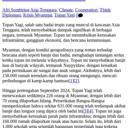
Afri Sembiring
Asia Tenggara
,
Climate
,
Cooperation
,
Think
Diplomasi
,
Krisis Myanmar
,
Topan Yagi
0
Topan Yagi, salah satu badai tropis yang muncul di kawasan Asia
Tenggara, telah menyebabkan dampak signifikan di berbagai
negara, termasuk Myanmar. Topan ini menimbulkan kerusakan
infrastruktur, gangguan ekonomi, dan bencana kemanusiaan.
Myanmar, dengan kondisi geografisnya yang rentan terhadap
bencana alam seperti banjir dan badai, menghadapi tantangan serius
ketika topan ini melanda wilayahnya. Topan ini menyebabkan banjir
luas di banyak wilayah, termasuk Naypyidaw, dengan kenaikan
pada permukaan air sungai dan anak sungai. Akibatnya, lebih dari
158.000 rumah terendam dan ribuan orang mengungsi, mencari
perlindungan di kamp-kamp bantuan
[1]
[2]
.
Hingga pertengahan September 2024, Topan Yagi telah
menewaskan sedikitnya 226 orang di Myanmar, dengan lebih dari
70 orang dilaporkan hilang. Perserikatan Bangsa-Bangsa
memperkirakan bahwa sekitar 631.000 orang telah terdampak akibat
banjir dan longsor yang dipicu oleh badai ini
[3]
[4]
. Topan ini juga
menyebabkan kerusakan parah pada infrastruktur, dengan lebih dari
160.000 rumah dilaporkan rusak atau hancur. Selain itu, lebih dari
1.000 sekolah serta sejumlah bangunan pemerintah juga terkena