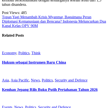
kembali berkomunikasi dengan keluarganya setelah lebih dari 1,5
tahun disandera.
Post Views:
485
Topan Yagi Menambah Krisis Myanmar, Bagaimana Peran
Diplomasi Kemanusiaan dan Bencana?
Indonesia Meluncurkan Dua
Kapal Kelas OPV 90M
Related Posts
Economy
,
Politics
,
Think
Hukum sebagai Instrumen Baru China
Asia
,
Asia Pacific
,
News
,
Politics
,
Security and Defence
Kemhan Jepang Rilis Buku Putih Pertahanan Tahun 2026
Events
,
News
,
Politics
,
Security and Defence