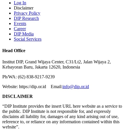
Log In
Disclaimer
Privacy Policy
DIP Research
Events
Career
DIP Media
Social Services
Head Office
Institut DIP, Grand Wijaya Center, C31/Lt2, Jalan Wijaya 2,
Kebayoran Baru, Jakarta 12620, Indonesia
Ph/WA: (62) 838-9217-9239
Website: https://dip.or.id Email:
info@dip.or.id
DISCLAIMER
“DIP Institute provides the insert URL here website as a service to
the public. DIP Institute is not responsible for, and expressly
disclaims all liability for, damages of any kind arising out of use,
reference to, or reliance on any information contained within this
website”.