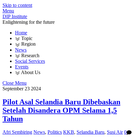
Skip to content
Menu
DIP Institute
Enlightening for the future
Home
Topic
Region
News
Research
Social Services
Events
About Us
Close Menu
September
23
2024
Pilot Asal Selandia Baru Dibebaskan
Setelah Disandera OPM Selama 1,5
Tahun
Afri Sembiring
News
,
Politics
KKB
,
Selandia Baru
,
Susi Air
0