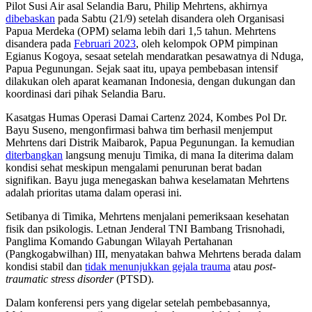
Pilot Susi Air asal Selandia Baru, Philip Mehrtens, akhirnya
dibebaskan
pada Sabtu (21/9) setelah disandera oleh Organisasi
Papua Merdeka (OPM) selama lebih dari 1,5 tahun. Mehrtens
disandera pada
Februari 2023
, oleh kelompok OPM pimpinan
Egianus Kogoya, sesaat setelah mendaratkan pesawatnya di Nduga,
Papua Pegunungan. Sejak saat itu, upaya pembebasan intensif
dilakukan oleh aparat keamanan Indonesia, dengan dukungan dan
koordinasi dari pihak Selandia Baru.
Kasatgas Humas Operasi Damai Cartenz 2024, Kombes Pol Dr.
Bayu Suseno, mengonfirmasi bahwa tim berhasil menjemput
Mehrtens dari Distrik Maibarok, Papua Pegunungan. Ia kemudian
diterbangkan
langsung menuju Timika, di mana Ia diterima dalam
kondisi sehat meskipun mengalami penurunan berat badan
signifikan. Bayu juga menegaskan bahwa keselamatan Mehrtens
adalah prioritas utama dalam operasi ini.
Setibanya di Timika, Mehrtens menjalani pemeriksaan kesehatan
fisik dan psikologis. Letnan Jenderal TNI Bambang Trisnohadi,
Panglima Komando Gabungan Wilayah Pertahanan
(Pangkogabwilhan) III, menyatakan bahwa Mehrtens berada dalam
kondisi stabil dan
tidak menunjukkan gejala trauma
atau
post-
traumatic stress disorder
(PTSD).
Dalam konferensi pers yang digelar setelah pembebasannya,