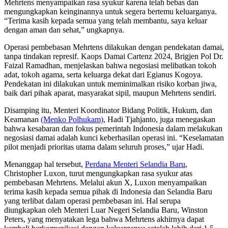
Mehrtens menyampaikan rasa syukur karena telah bebas dan
mengungkapkan keinginannya untuk segera bertemu keluarganya.
“Terima kasih kepada semua yang telah membantu, saya keluar
dengan aman dan sehat,” ungkapnya.
Operasi pembebasan Mehrtens dilakukan dengan pendekatan damai,
tanpa tindakan represif. Kaops Damai Cartenz 2024, Brigjen Pol Dr.
Faizal Ramadhan, menjelaskan bahwa negosiasi melibatkan tokoh
adat, tokoh agama, serta keluarga dekat dari Egianus Kogoya.
Pendekatan ini dilakukan untuk meminimalkan risiko korban jiwa,
baik dari pihak aparat, masyarakat sipil, maupun Mehrtens sendiri.
Disamping itu, Menteri Koordinator Bidang Politik, Hukum, dan
Keamanan
(Menko Polhukam)
, Hadi Tjahjanto, juga menegaskan
bahwa kesabaran dan fokus pemerintah Indonesia dalam melakukan
negosiasi damai adalah kunci keberhasilan operasi ini. “Keselamatan
pilot menjadi prioritas utama dalam seluruh proses,” ujar Hadi.
Menanggap hal tersebut,
Perdana Menteri Selandia Baru
,
Christopher Luxon, turut mengungkapkan rasa syukur atas
pembebasan Mehrtens. Melalui akun X, Luxon menyampaikan
terima kasih kepada semua pihak di Indonesia dan Selandia Baru
yang terlibat dalam operasi pembebasan ini. Hal serupa
diungkapkan oleh Menteri Luar Negeri Selandia Baru, Winston
Peters, yang menyatakan lega bahwa Mehrtens akhirnya dapat