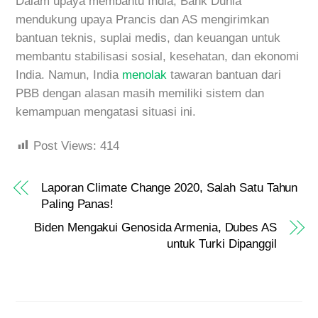
Dalam upaya membantu India, Bank Dunia
mendukung upaya Prancis dan AS mengirimkan
bantuan teknis, suplai medis, dan keuangan untuk
membantu stabilisasi sosial, kesehatan, dan ekonomi
India. Namun, India
menolak
tawaran bantuan dari
PBB dengan alasan masih memiliki sistem dan
kemampuan mengatasi situasi ini.
Post Views:
414
Laporan Climate Change 2020, Salah Satu Tahun
Paling Panas!
Biden Mengakui Genosida Armenia, Dubes AS
untuk Turki Dipanggil