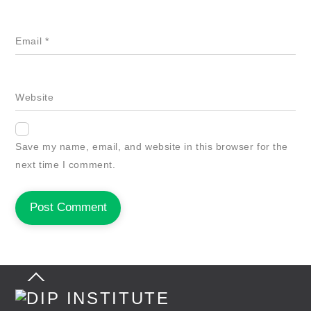
Email
*
Website
Save my name, email, and website in this browser for the
next time I comment.
Back
To
Top