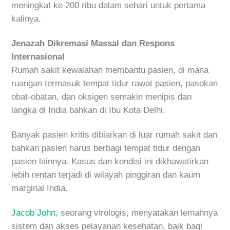
meningkat ke 200 ribu dalam sehari untuk pertama
kalinya.
Jenazah Dikremasi Massal dan Respons
Internasional
Rumah sakit kewalahan membantu pasien, di mana
ruangan termasuk tempat tidur rawat pasien, pasokan
obat-obatan, dan oksigen semakin menipis dan
langka di India bahkan di Ibu Kota Delhi.
Banyak pasien kritis dibiarkan di luar rumah sakit dan
bahkan pasien harus berbagi tempat tidur dengan
pasien lainnya. Kasus dan kondisi ini dikhawatirkan
lebih rentan terjadi di wilayah pinggiran dan kaum
marginal India.
Jacob John
, seorang virologis, menyatakan lemahnya
sistem dan akses pelayanan kesehatan, baik bagi