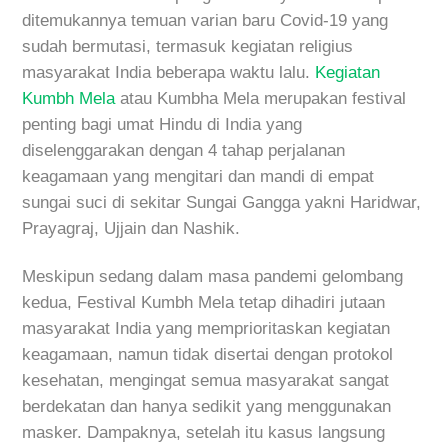
ditemukannya temuan varian baru Covid-19 yang
sudah bermutasi, termasuk kegiatan religius
masyarakat India beberapa waktu lalu.
Kegiatan
Kumbh Mela
atau Kumbha Mela merupakan festival
penting bagi umat Hindu di India yang
diselenggarakan dengan 4 tahap perjalanan
keagamaan yang mengitari dan mandi di empat
sungai suci di sekitar Sungai Gangga yakni Haridwar,
Prayagraj, Ujjain dan Nashik.
Meskipun sedang dalam masa pandemi gelombang
kedua, Festival Kumbh Mela tetap dihadiri jutaan
masyarakat India yang memprioritaskan kegiatan
keagamaan, namun tidak disertai dengan protokol
kesehatan, mengingat semua masyarakat sangat
berdekatan dan hanya sedikit yang menggunakan
masker. Dampaknya, setelah itu kasus langsung