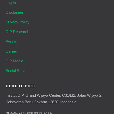
Log In
Disclaimer
Privacy Policy
DIP Research
Events
Career
DIP Media
Social Services
HEAD OFFICE
Institut DIP, Grand Wijaya Center, C31/Lt2, Jalan Wijaya 2,
Kebayoran Baru, Jakarta 12620, Indonesia
Ph/WA: (62) 838-9217-9239