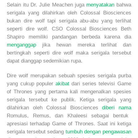
Selain itu Dr. Julie Meachen juga
menyatakan
bahwa
serigala yang dilahirkan oleh
Colossal Biosciences
bukan
dire wolf
tapi
serigala abu-abu yang terlihat
seperti
dire wolf
.
CSO
Colossal Biosciences
Beth
Shapiro
memiliki pandangan berbeda
karena dia
menganggap
jika hewan mereka terlihat dan
bertingkah seperti
dire wolf
maka serigala tersebut
dapat dianggap
se
demikian
rupa
.
Dire wolf
merupakan sebuah spesies serigala purba
yang cukup populer
akibat
dari series televisi
Game
of Thrones
yang pertama kali
mengenalkan
spesies
serigala
tersebut ke publik. Ketiga serigala yang
dilahirkan oleh
Colossal Biosciences
diberi nama
Romulus, Remus, dan Khaleesi
sebagai bentuk
apresiasi terhadap
Game of Thrones
. Saat ini ketiga
serigala tersebut
sedang
tumbuh dengan pengawasan