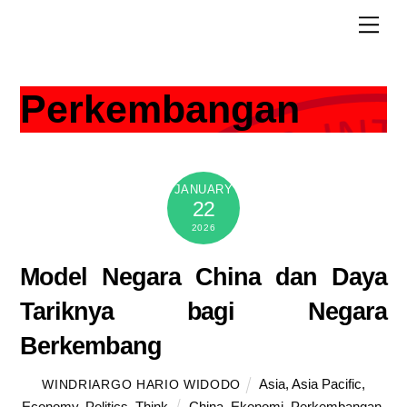
Skip
Men
to
content
Perkembangan
JANUARY
22
2026
Model Negara China dan Daya
Tariknya bagi Negara
Berkembang
Asia
,
Asia Pacific
,
WINDRIARGO HARIO WIDODO
Economy
,
Politics
,
Think
China
,
Ekonomi
,
Perkembangan
,