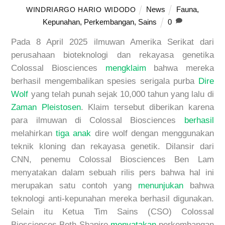
News
Fauna
,
WINDRIARGO HARIO WIDODO
Kepunahan
,
Perkembangan
,
Sains
0
Pada
8
April 2025
ilmuwan
Amerika Serikat dari
perusahaan
bioteknologi dan rekayasa genetika
Colossal Biosciences
mengklaim
bahwa mereka
berhasil mengembalikan
spesies
serigala
purba
Dire
W
olf
yang telah punah sejak 10,000 tahun yang lalu di
Zaman Pleistosen
. Klaim tersebut diberikan karena
para ilmuwan di
Colossal Biosciences
berhasil
melahirkan
tiga anak
dire w
olf
dengan menggunakan
teknik kloning dan rekayasa genetik.
Dilansir dari
CNN, penemu
Colossal Biosciences
Ben Lam
menyatakan dalam sebuah rilis pers bahwa hal ini
merupakan satu contoh yang
menunjukan
bahwa
teknologi anti-kepunahan mereka berhasil digunakan.
Selain itu Ketua Tim Sains (CSO)
Colossal
Biosciences
Beth Shapiro
menyatakan
perkembangan