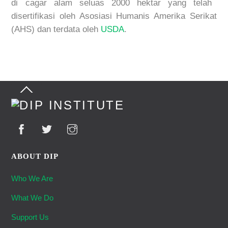
di cagar alam seluas 2000 hektar yang telah
disertifikasi oleh Asosiasi Humanis Amerika Serikat
(AHS) dan terdata oleh
USDA
.
Back
To
Top
ABOUT DIP
Who We Are
What We Do
Support Us