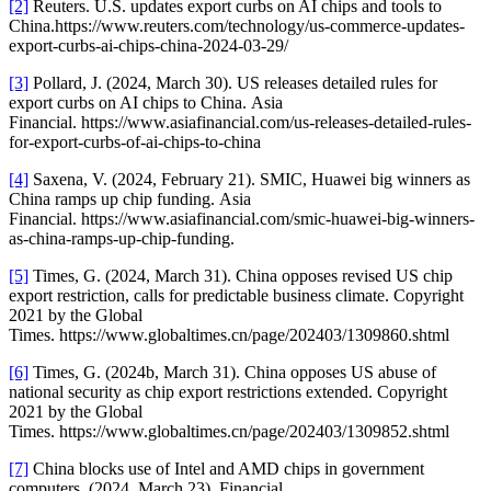
[2]
Reuters. U.S. updates export curbs on AI chips and tools to
China.https://www.reuters.com/technology/us-commerce-updates-
export-curbs-ai-chips-china-2024-03-29/
[3]
Pollard, J. (2024, March 30). US releases detailed rules for
export curbs on AI chips to China. Asia
Financial. https://www.asiafinancial.com/us-releases-detailed-rules-
for-export-curbs-of-ai-chips-to-china
[4]
Saxena, V. (2024, February 21). SMIC, Huawei big winners as
China ramps up chip funding. Asia
Financial. https://www.asiafinancial.com/smic-huawei-big-winners-
as-china-ramps-up-chip-funding.
[5]
Times, G. (2024, March 31). China opposes revised US chip
export restriction, calls for predictable business climate. Copyright
2021 by the Global
Times. https://www.globaltimes.cn/page/202403/1309860.shtml
[6]
Times, G. (2024b, March 31). China opposes US abuse of
national security as chip export restrictions extended. Copyright
2021 by the Global
Times. https://www.globaltimes.cn/page/202403/1309852.shtml
[7]
China blocks use of Intel and AMD chips in government
computers. (2024, March 23). Financial