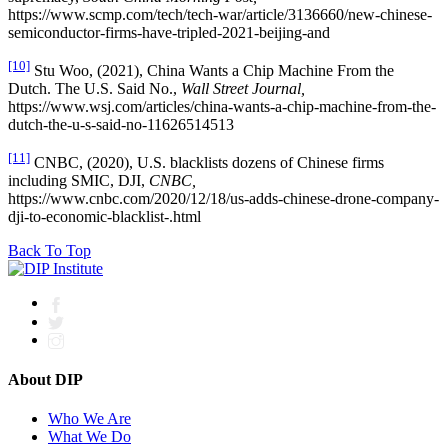
https://www.scmp.com/tech/tech-war/article/3136660/new-chinese-
semiconductor-firms-have-tripled-2021-beijing-and
[10]
Stu Woo, (2021), China Wants a Chip Machine From the
Dutch. The U.S. Said No.,
Wall Street Journal,
https://www.wsj.com/articles/china-wants-a-chip-machine-from-the-
dutch-the-u-s-said-no-11626514513
[11]
CNBC, (2020), U.S. blacklists dozens of Chinese firms
including SMIC, DJI,
CNBC,
https://www.cnbc.com/2020/12/18/us-adds-chinese-drone-company-
dji-to-economic-blacklist-.html
Back To Top
About DIP
Who We Are
What We Do