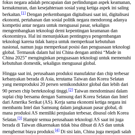
fokus negara adalah pencapaian dan perlindungan aspek keamanan,
kemakmuran, dan kesejahteraan sosial yang ketiga aspek ini saling
[1]
berkaitan.
Dengan perkembangan digitalisasi saat ini, digitalisasi
ekonomi, pertahanan dan sosial politik negara mendorong adanya
kompetisi antar negara untuk menguasai pasar, sekaligus
mengembangkan teknologi demi kepentingan keamanan dan
ekonominya. Hal ini menunjukkan pentingnya pengembangan
teknologi karena tidak hanya untuk memperkuat kebutuhan
nasional, namun juga memperkuat posisi dan penguasaan teknologi
global. Termasuk dalam hal ini China dengan ambisi “Made in
China 2025” menginginkan penguasaan teknologi untuk memenuhi
kebutuhan domestik, sekaligus menguasai global.
Hingga saat ini, perusahaan produksi manufaktur dan chip terbesar
kebanyakan berada di Asia, terutama Taiwan dan Korea Selatan
yang memproduksi 20 persen semikonduktor global dan lebih dari
[2]
90 persen chip berteknologi tinggi.
Taiwan mendominasi dalam
suplai chip bersama dengan Samsung dari Korea Selatan dan Intel
dari Amerika Serikat (AS). Kerja sama ekonomi ketiga negara ini
membantu Intel dan Samsung dalam jangkauan pasar global, di
mana produksi AS memiliki penjualan terbesar, disusul oleh Korea
[3]
Selatan.
Hampir semua perusahaan teknologi AS saat ini juga
berada di Taiwan dikarenakan tidak bisa dibuat di AS dan untuk
[4]
menghemat biaya produksi.
Di sisi lain, China juga menjadi salah