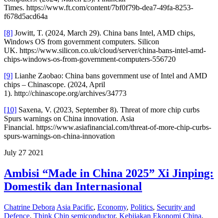
Times. https://www.ft.com/content/7bf0f79b-dea7-49fa-8253-
f678d5acd64a
[8]
Jowitt, T. (2024, March 29). China bans Intel, AMD chips,
Windows OS from government computers. Silicon
UK. https://www.silicon.co.uk/cloud/server/china-bans-intel-amd-
chips-windows-os-from-government-computers-556720
[9]
Lianhe Zaobao: China bans government use of Intel and AMD
chips – Chinascope. (2024, April
1). http://chinascope.org/archives/34773
[10]
Saxena, V. (2023, September 8). Threat of more chip curbs
Spurs warnings on China innovation. Asia
Financial. https://www.asiafinancial.com/threat-of-more-chip-curbs-
spurs-warnings-on-china-innovation
July
27
2021
Ambisi “Made in China 2025” Xi Jinping:
Domestik dan Internasional
Chatrine Debora
Asia Pacific
,
Economy
,
Politics
,
Security and
Defence
,
Think
Chip semiconductor
,
Kebijakan Ekonomi China
,