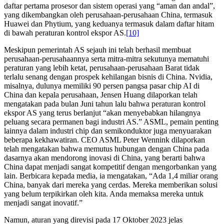
daftar pertama prosesor dan sistem operasi yang “aman dan andal”,
yang dikembangkan oleh perusahaan-perusahaan China, termasuk
Huawei dan Phytium, yang keduanya termasuk dalam daftar hitam
di bawah peraturan kontrol ekspor AS.
[10]
Meskipun pemerintah AS sejauh ini telah berhasil membuat
perusahaan-perusahaannya serta mitra-mitra sekutunya mematuhi
peraturan yang lebih ketat, perusahaan-perusahaan Barat tidak
terlalu senang dengan prospek kehilangan bisnis di China. Nvidia,
misalnya, dulunya memiliki 90 persen pangsa pasar chip AI di
China dan kepala perusahaan, Jensen Huang dilaporkan telah
mengatakan pada bulan Juni tahun lalu bahwa peraturan kontrol
ekspor AS yang terus berlanjut “akan menyebabkan hilangnya
peluang secara permanen bagi industri AS.” ASML, pemain penting
lainnya dalam industri chip dan semikonduktor juga menyuarakan
beberapa kekhawatiran. CEO ASML Peter Wennink dilaporkan
telah mengatakan bahwa memutus hubungan dengan China pada
dasarnya akan mendorong inovasi di China, yang berarti bahwa
China dapat menjadi sangat kompetitif dengan mengorbankan yang
lain. Berbicara kepada media, ia mengatakan, “Ada 1,4 miliar orang
China, banyak dari mereka yang cerdas. Mereka memberikan solusi
yang belum terpikirkan oleh kita. Anda memaksa mereka untuk
menjadi sangat inovatif.”
Namun, aturan yang direvisi pada 17 Oktober 2023 jelas