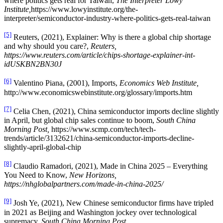
where politics gets real for Taiwan,
The Interpreter Lowy
Institute,
https://www.lowyinstitute.org/the-
interpreter/semiconductor-industry-where-politics-gets-real-taiwan
[5]
Reuters, (2021), Explainer: Why is there a global chip shortage
and why should you care?,
Reuters,
https://www.reuters.com/article/chips-shortage-explainer-int-
idUSKBN2BN30J
[6]
Valentino Piana, (2001), Imports,
Economics Web Institute,
http://www.economicswebinstitute.org/glossary/imports.htm
[7]
Celia Chen, (2021), China semiconductor imports decline slightly
in April, but global chip sales continue to boom,
South China
Morning Post,
https://www.scmp.com/tech/tech-
trends/article/3132621/china-semiconductor-imports-decline-
slightly-april-global-chip
[8]
Claudio Ramadori, (2021), Made in China 2025 – Everything
You Need to Know,
New Horizons,
https://nhglobalpartners.com/made-in-china-2025/
[9]
Josh Ye, (2021), New Chinese semiconductor firms have tripled
in 2021 as Beijing and Washington jockey over technological
supremacy,
South China Morning Post,