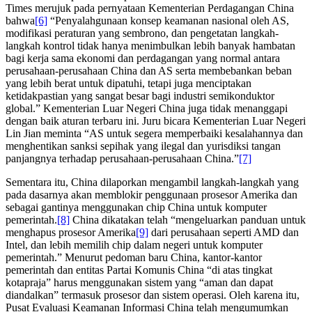
Times merujuk pada pernyataan Kementerian Perdagangan China
bahwa
[6]
“Penyalahgunaan konsep keamanan nasional oleh AS,
modifikasi peraturan yang sembrono, dan pengetatan langkah-
langkah kontrol tidak hanya menimbulkan lebih banyak hambatan
bagi kerja sama ekonomi dan perdagangan yang normal antara
perusahaan-perusahaan China dan AS serta membebankan beban
yang lebih berat untuk dipatuhi, tetapi juga menciptakan
ketidakpastian yang sangat besar bagi industri semikonduktor
global.” Kementerian Luar Negeri China juga tidak menanggapi
dengan baik aturan terbaru ini. Juru bicara Kementerian Luar Negeri
Lin Jian meminta “AS untuk segera memperbaiki kesalahannya dan
menghentikan sanksi sepihak yang ilegal dan yurisdiksi tangan
panjangnya terhadap perusahaan-perusahaan China.”
[7]
Sementara itu, China dilaporkan mengambil langkah-langkah yang
pada dasarnya akan memblokir penggunaan prosesor Amerika dan
sebagai gantinya menggunakan chip China untuk komputer
pemerintah.
[8]
China dikatakan telah “mengeluarkan panduan untuk
menghapus prosesor Amerika
[9]
dari perusahaan seperti AMD dan
Intel, dan lebih memilih chip dalam negeri untuk komputer
pemerintah.” Menurut pedoman baru China, kantor-kantor
pemerintah dan entitas Partai Komunis China “di atas tingkat
kotapraja” harus menggunakan sistem yang “aman dan dapat
diandalkan” termasuk prosesor dan sistem operasi. Oleh karena itu,
Pusat Evaluasi Keamanan Informasi China telah mengumumkan