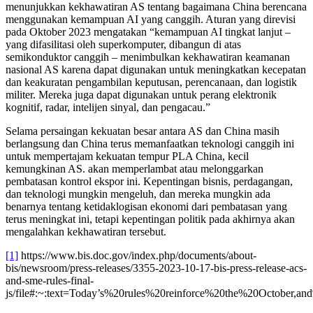
menunjukkan kekhawatiran AS tentang bagaimana China berencana
menggunakan kemampuan AI yang canggih. Aturan yang direvisi
pada Oktober 2023 mengatakan “kemampuan AI tingkat lanjut –
yang difasilitasi oleh superkomputer, dibangun di atas
semikonduktor canggih – menimbulkan kekhawatiran keamanan
nasional AS karena dapat digunakan untuk meningkatkan kecepatan
dan keakuratan pengambilan keputusan, perencanaan, dan logistik
militer. Mereka juga dapat digunakan untuk perang elektronik
kognitif, radar, intelijen sinyal, dan pengacau.”
Selama persaingan kekuatan besar antara AS dan China masih
berlangsung dan China terus memanfaatkan teknologi canggih ini
untuk mempertajam kekuatan tempur PLA China, kecil
kemungkinan AS. akan memperlambat atau melonggarkan
pembatasan kontrol ekspor ini. Kepentingan bisnis, perdagangan,
dan teknologi mungkin mengeluh, dan mereka mungkin ada
benarnya tentang ketidaklogisan ekonomi dari pembatasan yang
terus meningkat ini, tetapi kepentingan politik pada akhirnya akan
mengalahkan kekhawatiran tersebut.
[1]
https://www.bis.doc.gov/index.php/documents/about-
bis/newsroom/press-releases/3355-2023-10-17-bis-press-release-acs-
and-sme-rules-final-
js/file#:~:text=Today’s%20rules%20reinforce%20the%20October,