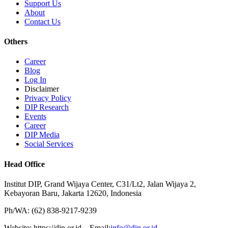
Support Us
About
Contact Us
Others
Career
Blog
Log In
Disclaimer
Privacy Policy
DIP Research
Events
Career
DIP Media
Social Services
Head Office
Institut DIP, Grand Wijaya Center, C31/Lt2, Jalan Wijaya 2,
Kebayoran Baru, Jakarta 12620, Indonesia
Ph/WA: (62) 838-9217-9239
Website: https://dip.or.id Email:
info@dip.or.id