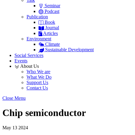
Talk
Seminar
Podcast
Publication
Book
Journal
Articles
Environment
Climate
Sustainable Development
Social Services
Events
About Us
Who We are
What We Do
Support Us
Contact Us
Close Menu
Chip semiconductor
May
13
2024