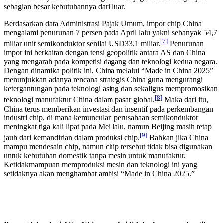
sebagian besar kebutuhannya dari luar.
Berdasarkan data Administrasi Pajak Umum, impor chip China
mengalami penurunan 7 persen pada April lalu yakni sebanyak 54,7
[7]
miliar unit semikonduktor senilai USD33,1 miliar.
Penurunan
impor ini berkaitan dengan tensi geopolitik antara AS dan China
yang mengarah pada kompetisi dagang dan teknologi kedua negara.
Dengan dinamika politik ini, China melalui “Made in China 2025”
menunjukkan adanya rencana strategis China guna mengurangi
ketergantungan pada teknologi asing dan sekaligus mempromosikan
[8]
teknologi manufaktur China dalam pasar global.
Maka dari itu,
China terus memberikan investasi dan insentif pada perkembangan
industri chip, di mana kemunculan perusahaan semikonduktor
meningkat tiga kali lipat pada Mei lalu, namun Beijing masih tetap
[9]
jauh dari kemandirian dalam produksi chip.
Bahkan jika China
mampu mendesain chip, namun chip tersebut tidak bisa digunakan
untuk kebutuhan domestik tanpa mesin untuk manufaktur.
Ketidakmampuan memproduksi mesin dan teknologi ini yang
setidaknya akan menghambat ambisi “Made in China 2025.”