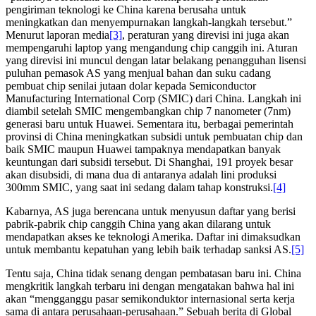
pengiriman teknologi ke China karena berusaha untuk
meningkatkan dan menyempurnakan langkah-langkah tersebut.”
Menurut laporan media
[3]
, peraturan yang direvisi ini juga akan
mempengaruhi laptop yang mengandung chip canggih ini. Aturan
yang direvisi ini muncul dengan latar belakang penangguhan lisensi
puluhan pemasok AS yang menjual bahan dan suku cadang
pembuat chip senilai jutaan dolar kepada Semiconductor
Manufacturing International Corp (SMIC) dari China. Langkah ini
diambil setelah SMIC mengembangkan chip 7 nanometer (7nm)
generasi baru untuk Huawei. Sementara itu, berbagai pemerintah
provinsi di China meningkatkan subsidi untuk pembuatan chip dan
baik SMIC maupun Huawei tampaknya mendapatkan banyak
keuntungan dari subsidi tersebut. Di Shanghai, 191 proyek besar
akan disubsidi, di mana dua di antaranya adalah lini produksi
300mm SMIC, yang saat ini sedang dalam tahap konstruksi.
[4]
Kabarnya, AS juga berencana untuk menyusun daftar yang berisi
pabrik-pabrik chip canggih China yang akan dilarang untuk
mendapatkan akses ke teknologi Amerika. Daftar ini dimaksudkan
untuk membantu kepatuhan yang lebih baik terhadap sanksi AS.
[5]
Tentu saja, China tidak senang dengan pembatasan baru ini. China
mengkritik langkah terbaru ini dengan mengatakan bahwa hal ini
akan “mengganggu pasar semikonduktor internasional serta kerja
sama di antara perusahaan-perusahaan.” Sebuah berita di Global