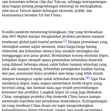
satu konsumen terbesar chip dari Taiwan, sehingga ketergantungan
akan bagian penting pengembangan teknologi ini meningkatkan
nilai tawar Taiwan dalam hubungan ekonomi, politik, dan
keamanannya bersama AS dan China.
Kondisi pandemi mendorong kelangkaan chip yang berdasarkan
data IHS Markit mampu menghambat produksi peralatan maupun
[5]
kendaraan global pada kuartal pertama.
Dengan permintaan yang
meningkat namun suplai menurun, maka harga-harga barang
elektronik dan kebutuhan lainnya bisa semakin meningkat dan
mengganggu arus pasar global. Berdasarkan konsep ekonomi impor,
kebijakan impor menjadi upaya pemenuhan kebutuhan domestik
yang didasari beberapa alasan yakni bahan maupun teknologi yang
tidak ada maupun kurang, kebutuhan peningkatan kualitas barang
dan jasa, penurunan biaya produksi atau harga yang lebih murah,
[6]
maupun kurangnya suplai untuk kebutuhan domestik.
Agar bisa
membiayai impor, maka negara memerlukan kredit ekspor asing,
investasi asing, dan bantuan dana agar terjadi penyeimbangan
konsumsi dan produksi. Langkah impor ini yang juga dilakukan
China, mengingat produksi chip domestik China hanya mampu
memenuhi seperlima dari permintaan domestiknya. Ketergantungan
ini yang membuat China disatu sisi ingin mengembangkan
kemandiriannya dalam teknologi, namun juga masih mengimpor