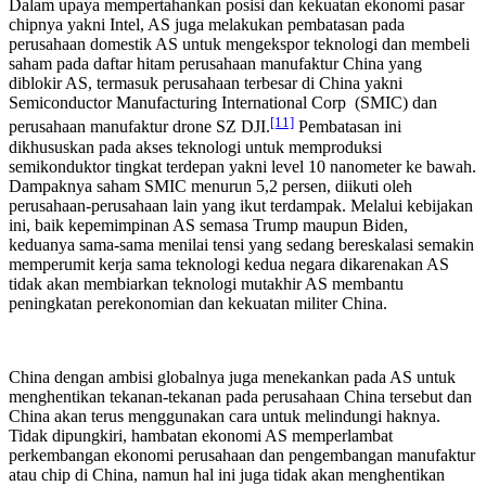
Dalam upaya mempertahankan posisi dan kekuatan ekonomi pasar
chipnya yakni Intel, AS juga melakukan pembatasan pada
perusahaan domestik AS untuk mengekspor teknologi dan membeli
saham pada daftar hitam perusahaan manufaktur China yang
diblokir AS, termasuk perusahaan terbesar di China yakni
Semiconductor Manufacturing International Corp (SMIC) dan
[11]
perusahaan manufaktur drone SZ DJI.
Pembatasan ini
dikhususkan pada akses teknologi untuk memproduksi
semikonduktor tingkat terdepan yakni level 10 nanometer ke bawah.
Dampaknya saham SMIC menurun 5,2 persen, diikuti oleh
perusahaan-perusahaan lain yang ikut terdampak. Melalui kebijakan
ini, baik kepemimpinan AS semasa Trump maupun Biden,
keduanya sama-sama menilai tensi yang sedang bereskalasi semakin
memperumit kerja sama teknologi kedua negara dikarenakan AS
tidak akan membiarkan teknologi mutakhir AS membantu
peningkatan perekonomian dan kekuatan militer China.
China dengan ambisi globalnya juga menekankan pada AS untuk
menghentikan tekanan-tekanan pada perusahaan China tersebut dan
China akan terus menggunakan cara untuk melindungi haknya.
Tidak dipungkiri, hambatan ekonomi AS memperlambat
perkembangan ekonomi perusahaan dan pengembangan manufaktur
atau chip di China, namun hal ini juga tidak akan menghentikan