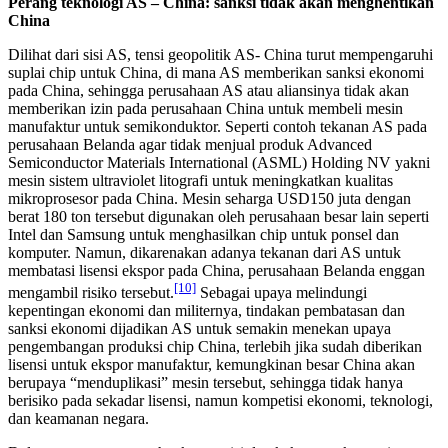
Perang teknologi AS – China: sanksi tidak akan menghentikan
China
Dilihat dari sisi AS, tensi geopolitik AS- China turut mempengaruhi
suplai chip untuk China, di mana AS memberikan sanksi ekonomi
pada China, sehingga perusahaan AS atau aliansinya tidak akan
memberikan izin pada perusahaan China untuk membeli mesin
manufaktur untuk semikonduktor. Seperti contoh tekanan AS pada
perusahaan Belanda agar tidak menjual produk Advanced
Semiconductor Materials International (ASML) Holding NV yakni
mesin sistem ultraviolet litografi untuk meningkatkan kualitas
mikroprosesor pada China. Mesin seharga USD150 juta dengan
berat 180 ton tersebut digunakan oleh perusahaan besar lain seperti
Intel dan Samsung untuk menghasilkan chip untuk ponsel dan
komputer. Namun, dikarenakan adanya tekanan dari AS untuk
membatasi lisensi ekspor pada China, perusahaan Belanda enggan
[10]
mengambil risiko tersebut.
Sebagai upaya melindungi
kepentingan ekonomi dan militernya, tindakan pembatasan dan
sanksi ekonomi dijadikan AS untuk semakin menekan upaya
pengembangan produksi chip China, terlebih jika sudah diberikan
lisensi untuk ekspor manufaktur, kemungkinan besar China akan
berupaya “menduplikasi” mesin tersebut, sehingga tidak hanya
berisiko pada sekadar lisensi, namun kompetisi ekonomi, teknologi,
dan keamanan negara.