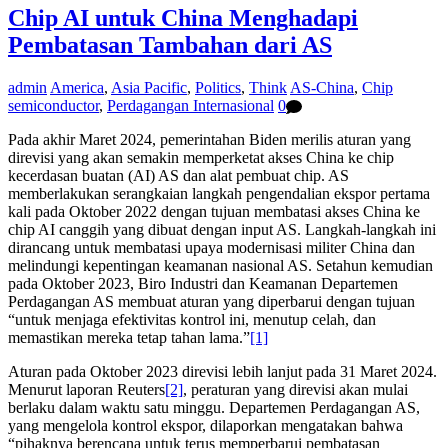
Chip AI untuk China Menghadapi
Pembatasan Tambahan dari AS
admin
America
,
Asia Pacific
,
Politics
,
Think
AS-China
,
Chip
semiconductor
,
Perdagangan Internasional
0
Pada akhir Maret 2024, pemerintahan Biden merilis aturan yang
direvisi yang akan semakin memperketat akses China ke chip
kecerdasan buatan (AI) AS dan alat pembuat chip. AS
memberlakukan serangkaian langkah pengendalian ekspor pertama
kali pada Oktober 2022 dengan tujuan membatasi akses China ke
chip AI canggih yang dibuat dengan input AS. Langkah-langkah ini
dirancang untuk membatasi upaya modernisasi militer China dan
melindungi kepentingan keamanan nasional AS. Setahun kemudian
pada Oktober 2023, Biro Industri dan Keamanan Departemen
Perdagangan AS membuat aturan yang diperbarui dengan tujuan
“untuk menjaga efektivitas kontrol ini, menutup celah, dan
memastikan mereka tetap tahan lama.”
[1]
Aturan pada Oktober 2023 direvisi lebih lanjut pada 31 Maret 2024.
Menurut laporan Reuters
[2]
, peraturan yang direvisi akan mulai
berlaku dalam waktu satu minggu. Departemen Perdagangan AS,
yang mengelola kontrol ekspor, dilaporkan mengatakan bahwa
“pihaknya berencana untuk terus memperbarui pembatasan