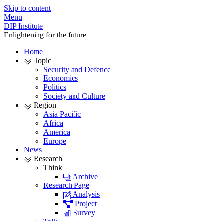
Skip to content
Menu
DIP Institute
Enlightening for the future
Home
Topic
Security and Defence
Economics
Politics
Society and Culture
Region
Asia Pacific
Africa
America
Europe
News
Research
Think
Archive
Research Page
Analysis
Project
Survey