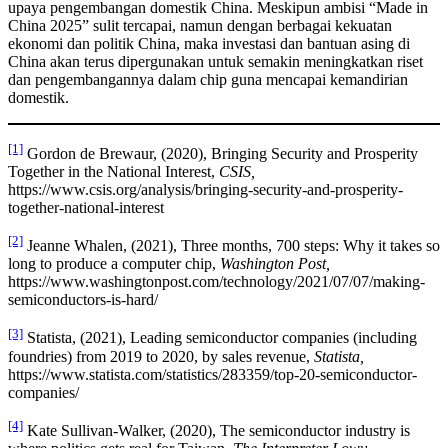
upaya pengembangan domestik China. Meskipun ambisi “Made in
China 2025” sulit tercapai, namun dengan berbagai kekuatan
ekonomi dan politik China, maka investasi dan bantuan asing di
China akan terus dipergunakan untuk semakin meningkatkan riset
dan pengembangannya dalam chip guna mencapai kemandirian
domestik.
[1]
Gordon de Brewaur, (2020), Bringing Security and Prosperity
Together in the National Interest,
CSIS,
https://www.csis.org/analysis/bringing-security-and-prosperity-
together-national-interest
[2]
Jeanne Whalen, (2021), Three months, 700 steps: Why it takes so
long to produce a computer chip,
Washington Post,
https://www.washingtonpost.com/technology/2021/07/07/making-
semiconductors-is-hard/
[3]
Statista, (2021), Leading semiconductor companies (including
foundries) from 2019 to 2020, by sales revenue,
Statista,
https://www.statista.com/statistics/283359/top-20-semiconductor-
companies/
[4]
Kate Sullivan-Walker, (2020), The semiconductor industry is