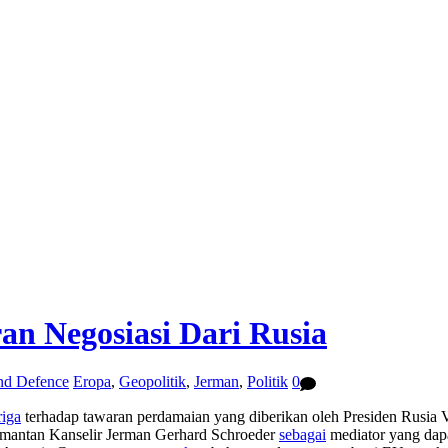
n Negosiasi Dari Rusia
and Defence
Eropa
,
Geopolitik
,
Jerman
,
Politik
0
riga
terhadap tawaran perdamaian yang diberikan oleh Presiden Rusia Vl
 mantan Kanselir Jerman Gerhard Schroeder
sebagai
mediator yang dapa