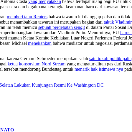
) Antonia Costa
yang menyatakan
bahwa terdapat ruang bagi EU untuk 
 secara dan bagaimana kerangka keamanan baru dari kawasan tersebu
rman
memberi tahu Reuters
bahwa tawaran ini dianggap palsu dan tidak 
ersebut menambahkan tawaran ini merupakan bagian dari
taktik Vladimir
ran ini telah memicu
sebuah perdebatan sengit
di dalam Partai Sosial D
mpertimbangkan tawaran dari Vladimir Putin. Menurutnya, EU
harus
erti mantan Ketua Komite Kebijakan Luar Negeri Parlemen Federal J
 besar. Michael
menekankan
bahwa mediator untuk negosiasi perdamaia
kuat karena Gerhard Schroeder merupakan salah
satu tokoh politik pali
agai
ketua konsorsium Nord Stream
yang mengatur aliran gas dari Rusi
hal tersebut mendorong Bundestag untuk
menarik hak istimewa nya
pada
elatan Lakukan Kunjungan Resmi Ke Washington DC
m NATO