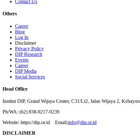
Contact Us
Others
Career
Blog
Log In
Disclaimer
Privacy Policy
DIP Research
Events
Career
DIP Media
Social Services
Head Office
Institut DIP, Grand Wijaya Center, C31/Lt2, Jalan Wijaya 2, Kebayor
Ph/WA: (62) 838-9217-9239
Website: https://dip.or.id Email:
info@dip.or.id
DISCLAIMER