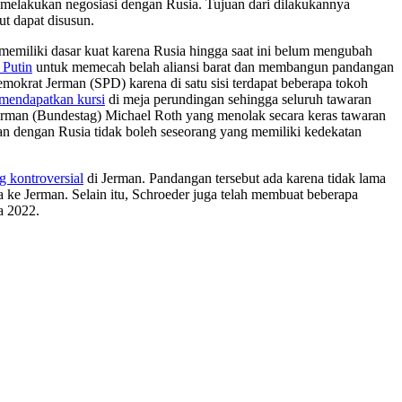
melakukan negosiasi dengan Rusia. Tujuan dari dilakukannya
t dapat disusun.
memiliki dasar kuat karena Rusia hingga saat ini belum mengubah
 Putin
untuk memecah belah aliansi barat dan membangun pandangan
emokrat Jerman (SPD) karena di satu sisi terdapat beberapa tokoh
 mendapatkan kursi
di meja perundingan sehingga seluruh tawaran
erman (Bundestag) Michael Roth yang menolak secara keras tawaran
n dengan Rusia tidak boleh seseorang yang memiliki kedekatan
ng kontroversial
di Jerman. Pandangan tersebut ada karena tidak lama
a ke Jerman. Selain itu, Schroeder juga telah membuat beberapa
 2022.