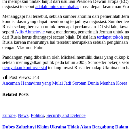
ini merupakan tindak lanjut dari usuluan Presiden Dewan Eropa (EC
negosiasi tersebut
adalah untuk membahas
masa depan keamanan Eropa
Menanggapi hal tersebut, sebuah sumber anonim dari pemerintah Je
kondisi dasar yang dapat mendorong terjadinya negosiasi. Sumber t
Rusia sedang berusaha untuk mencapai perdamaian. Di sisi lain, tawa
seperti
Adis Ahmetovic
yang mendorong pemerintah Jerman untuk me
dari Rusia harus ditanggapi secara bijak. Di sisi lain
terdapat tokoh
sep
Rusia karena menurutnya hal tersebut merupakan sebuah penghinaan
dengan Vladimir Putin.
Pandangan yang diberikan oleh Michael memiliki dasar yang cukup 
setelah meninggalkan politik pada tahun 2005, Schroeder bekerja seb
pernyataan kontroversial
tentang invasi Rusia terhadap Ukraina dan 
Post Views:
143
Ancaman Hantavirus yang Mulai Jadi Sorotan Dunia
Menhan Korea S
Related Posts
Europe
,
News
,
Politics
,
Security and Defence
Dubes Zaluzhnyi Klaim Ukraina Tidak Akan Bergabung Dala