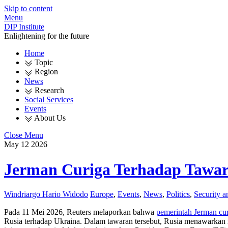
Skip to content
Menu
DIP Institute
Enlightening for the future
Home
Topic
Region
News
Research
Social Services
Events
About Us
Close Menu
May
12
2026
Jerman Curiga Terhadap Tawara
Windriargo Hario Widodo
Europe
,
Events
,
News
,
Politics
,
Security 
Pada 11 Mei 2026, Reuters melaporkan bahwa
pemerintah Jerman cu
Rusia terhadap Ukraina. Dalam tawaran tersebut, Rusia menawarkan