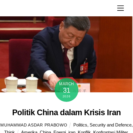
Skip
Men
to
content
MARCH
31
2026
Politik China dalam Krisis Iran
Politics
,
Security and Defence
,
MUHAMMAD ASDAR PRABOWO
Think
Amerika
,
China
,
Energi
,
iran
,
Konflik
,
Konfrontasi Militer
,