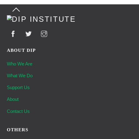
Back
To
Top
ABOUT DIP
Who We Are
What We Do
Support Us
About
Contact Us
OTHERS