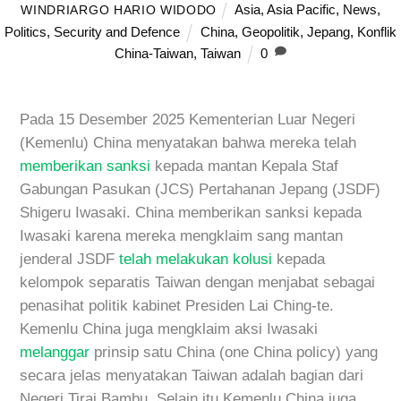
Asia
,
Asia Pacific
,
News
,
WINDRIARGO HARIO WIDODO
Politics
,
Security and Defence
China
,
Geopolitik
,
Jepang
,
Konflik
China-Taiwan
,
Taiwan
0
Pada 15 Desember 2025 Kementerian Luar Negeri
(Kemenlu) China menyatakan bahwa mereka telah
memberikan sanksi
kepada mantan Kepala Staf
Gabungan Pasukan (JCS) Pertahanan Jepang (JSDF)
Shigeru Iwasaki. China memberikan sanksi kepada
Iwasaki karena mereka mengklaim sang mantan
jenderal JSDF
telah melakukan kolusi
kepada
kelompok separatis Taiwan dengan menjabat sebagai
penasihat politik kabinet Presiden Lai Ching-te.
Kemenlu China juga mengklaim aksi Iwasaki
melanggar
prinsip satu China (one China policy) yang
secara jelas menyatakan Taiwan adalah bagian dari
Negeri Tirai Bambu. Selain itu Kemenlu China juga