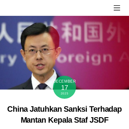
Skip
Men
to
content
DECEMBER
17
2025
China Jatuhkan Sanksi Terhadap
Mantan Kepala Staf JSDF